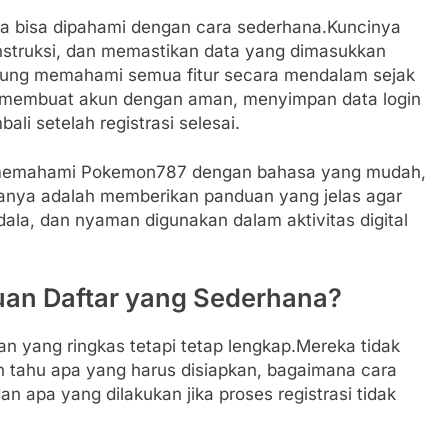
a bisa dipahami dengan cara sederhana.Kuncinya
instruksi, dan memastikan data yang dimasukkan
gsung memahami semua fitur secara mendalam sejak
itu membuat akun dengan aman, menyimpan data login
i setelah registrasi selesai.
a memahami Pokemon787 dengan bahasa yang mudah,
amanya adalah memberikan panduan yang jelas agar
ndala, dan nyaman digunakan dalam aktivitas digital
an Daftar yang Sederhana?
 yang ringkas tetapi tetap lengkap.Mereka tidak
in tahu apa yang harus disiapkan, bagaimana cara
n apa yang dilakukan jika proses registrasi tidak