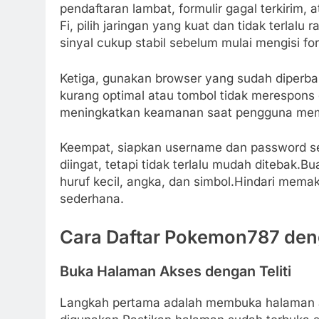
pendaftaran lambat, formulir gagal terkirim,
Fi, pilih jaringan yang kuat dan tidak terlalu
sinyal cukup stabil sebelum mulai mengisi for
Ketiga, gunakan browser yang sudah diperb
kurang optimal atau tombol tidak merespon
meningkatkan keamanan saat pengguna mem
Keempat, siapkan username dan password se
diingat, tetapi tidak terlalu mudah ditebak.
huruf kecil, angka, dan simbol.Hindari memak
sederhana.
Cara Daftar Pokemon787 den
Buka Halaman Akses dengan Teliti
Langkah pertama adalah membuka halaman a