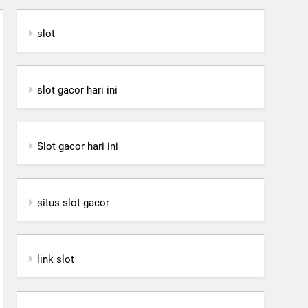
slot
slot gacor hari ini
Slot gacor hari ini
situs slot gacor
link slot