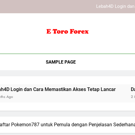
Lebah4D Login dan
Daftar Edwinslot Alternatif Saat Akses Utam
Daftar Lebah4D Alter
oro Forex
Panduan EDWINSLOT Link Alternatif 
ing Forex Dengan Platform Profesional Dari E Toro Forex.
Lebah4D Login dan
SAMPLE PAGE
Daftar Edwinslot Alternatif Saat Akses Utam
Daftar Lebah4D Alter
n Cara Memastikan Akses Tetap Lancar
Daftar Edwinsl
2 Months Ago
aftar Pokemon787 untuk Pemula dengan Penjelasan Sederhan