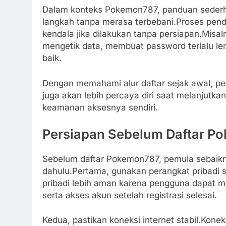
Dalam konteks Pokemon787, panduan sede
langkah tanpa merasa terbebani.Proses pen
kendala jika dilakukan tanpa persiapan.Misal
mengetik data, membuat password terlalu le
baik.
Dengan memahami alur daftar sejak awal, 
juga akan lebih percaya diri saat melanjutka
keamanan aksesnya sendiri.
Persiapan Sebelum Daftar P
Sebelum daftar Pokemon787, pemula sebaikn
dahulu.Pertama, gunakan perangkat pribadi se
pribadi lebih aman karena pengguna dapat m
serta akses akun setelah registrasi selesai.
Kedua, pastikan koneksi internet stabil.Kon