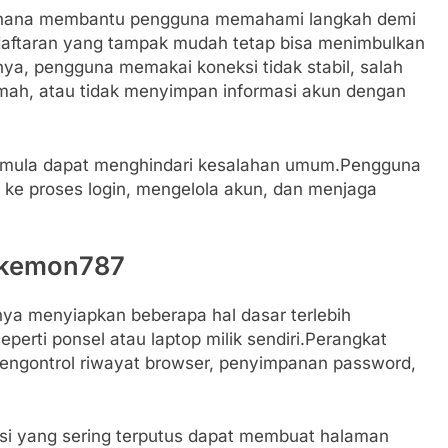
rhana membantu pengguna memahami langkah demi
daftaran yang tampak mudah tetap bisa menimbulkan
nya, pengguna memakai koneksi tidak stabil, salah
mah, atau tidak menyimpan informasi akun dengan
pemula dapat menghindari kesalahan umum.Pengguna
n ke proses login, mengelola akun, dan menjaga
okemon787
ya menyiapkan beberapa hal dasar terlebih
perti ponsel atau laptop milik sendiri.Perangkat
engontrol riwayat browser, penyimpanan password,
eksi yang sering terputus dapat membuat halaman