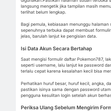
digunakan.Pastikan halaman sudah terbuka 
langsung mengetik jika tampilan masih mem
terlihat belum lengkap.
Bagi pemula, kebiasaan menunggu halaman 
sepenuhnya terbuka dapat membuat formulir t
jelas, barulah lanjut ke pengisian data.
Isi Data Akun Secara Bertahap
Saat mengisi formulir daftar Pokemon787, la
seperti username, lalu lanjut ke password da
terlalu cepat karena kesalahan kecil bisa m
Perhatikan huruf besar, huruf kecil, angka, 
pastikan isinya sama dengan password utam
pengguna kesulitan login setelah akun berhasi
Periksa Ulang Sebelum Mengirim Form