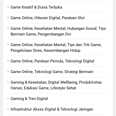
Game Kreatif & Dunia Terbuka
Game Online, Hiburan Digital, Panduan Slot
Game Online, Kesehatan Mental, Hubungan Sosial, Tips
Bermain Game, Pengembangan Diri
Game Online, Kesehatan Mental, Tips dan Trik Game,
Pengelolaan Stres, Keseimbangan Hidup
Game Online, Panduan Pemula, Teknologi Digital
Game Online, Teknologi Game, Strategi Bermain
Gaming & Kesehatan, Digital Wellbeing, Produktivitas
Harian, Edukasi Game, Lifestyle Sehat
Gaming & Tren Digital
Infrastruktur Akses Digital & Teknologi Jaringan