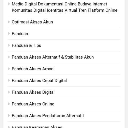
Media Digital Dokumentasi Online Budaya Internet
Komunitas Digital Identitas Virtual Tren Platform Online
Optimasi Akses Akun
Panduan
Panduan & Tips
Panduan Akses Alternatif & Stabilitas Akun
Panduan Akses Aman
Panduan Akses Cepat Digital
Panduan Akses Digital
Panduan Akses Online
Panduan Akses Pendaftaran Alternatif
Panduan Keamanan Akses