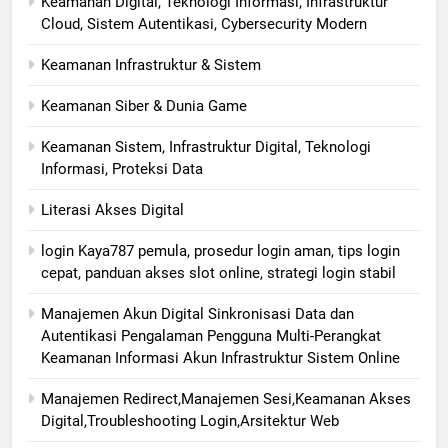
Keamanan Digital, Teknologi Informasi, Infrastruktur
Cloud, Sistem Autentikasi, Cybersecurity Modern
Keamanan Infrastruktur & Sistem
Keamanan Siber & Dunia Game
Keamanan Sistem, Infrastruktur Digital, Teknologi
Informasi, Proteksi Data
Literasi Akses Digital
login Kaya787 pemula, prosedur login aman, tips login
cepat, panduan akses slot online, strategi login stabil
Manajemen Akun Digital Sinkronisasi Data dan
Autentikasi Pengalaman Pengguna Multi-Perangkat
Keamanan Informasi Akun Infrastruktur Sistem Online
Manajemen Redirect,Manajemen Sesi,Keamanan Akses
Digital,Troubleshooting Login,Arsitektur Web