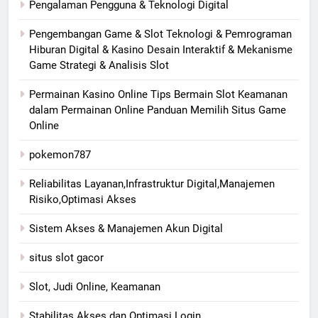
Pengalaman Pengguna & Teknologi Digital
Pengembangan Game & Slot Teknologi & Pemrograman
Hiburan Digital & Kasino Desain Interaktif & Mekanisme
Game Strategi & Analisis Slot
Permainan Kasino Online Tips Bermain Slot Keamanan
dalam Permainan Online Panduan Memilih Situs Game
Online
pokemon787
Reliabilitas Layanan,Infrastruktur Digital,Manajemen
Risiko,Optimasi Akses
Sistem Akses & Manajemen Akun Digital
situs slot gacor
Slot, Judi Online, Keamanan
Stabilitas Akses dan Optimasi Login