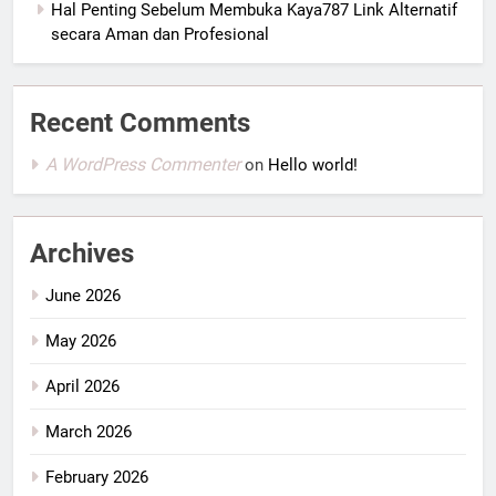
Hal Penting Sebelum Membuka Kaya787 Link Alternatif
secara Aman dan Profesional
Recent Comments
A WordPress Commenter
on
Hello world!
Archives
June 2026
May 2026
April 2026
March 2026
February 2026