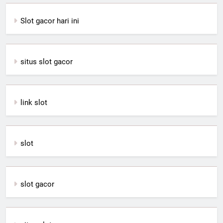
Slot gacor hari ini
situs slot gacor
link slot
slot
slot gacor