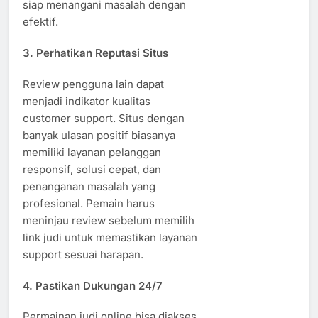
siap menangani masalah dengan
efektif.
3. Perhatikan Reputasi Situs
Review pengguna lain dapat
menjadi indikator kualitas
customer support. Situs dengan
banyak ulasan positif biasanya
memiliki layanan pelanggan
responsif, solusi cepat, dan
penanganan masalah yang
profesional. Pemain harus
meninjau review sebelum memilih
link judi untuk memastikan layanan
support sesuai harapan.
4. Pastikan Dukungan 24/7
Permainan judi online bisa diakses