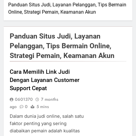
Panduan Situs Judi, Layanan Pelanggan, Tips Bermain
Online, Strategi Pemain, Keamanan Akun
Panduan Situs Judi, Layanan
Pelanggan, Tips Bermain Online,
Strategi Pemain, Keamanan Akun
Cara Memilih Link Judi
Dengan Layanan Customer
Support Cepat
0601370
7 months
ago
0
5 mins
Dalam dunia judi online, salah satu
faktor penting yang sering
diabaikan pemain adalah kualitas