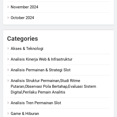
November 2024
October 2024
Categories
Akses & Teknologi
Analisis Kinerja Web & Infrastruktur
Analisis Permainan & Strategi Slot
Analisis Struktur Permainan,Studi Ritme
Putaran,Observasi Pola Bertahap,Evaluasi Sistem
Digital,Perilaku Pemain Analitis
Analisis Tren Permainan Slot
Game & Hiburan