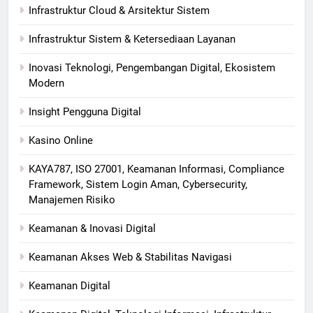
Infrastruktur Cloud & Arsitektur Sistem
Infrastruktur Sistem & Ketersediaan Layanan
Inovasi Teknologi, Pengembangan Digital, Ekosistem
Modern
Insight Pengguna Digital
Kasino Online
KAYA787, ISO 27001, Keamanan Informasi, Compliance
Framework, Sistem Login Aman, Cybersecurity,
Manajemen Risiko
Keamanan & Inovasi Digital
Keamanan Akses Web & Stabilitas Navigasi
Keamanan Digital