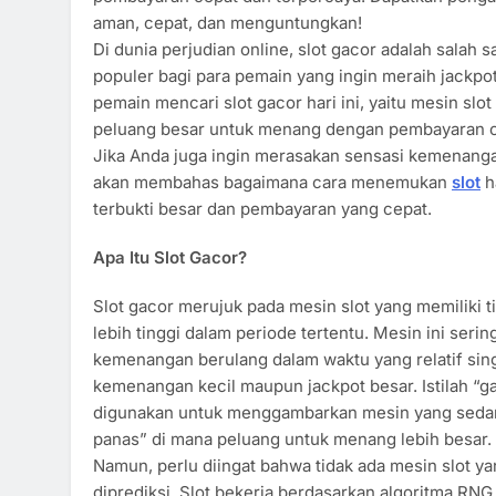
aman, cepat, dan menguntungkan!
Di dunia perjudian online, slot gacor adalah salah sa
populer bagi para pemain yang ingin meraih jackpo
pemain mencari slot gacor hari ini, yaitu mesin sl
peluang besar untuk menang dengan pembayaran c
Jika Anda juga ingin merasakan sensasi kemenangan 
akan membahas bagaimana cara menemukan
slot
h
terbukti besar dan pembayaran yang cepat.
Apa Itu Slot Gacor?
Slot gacor merujuk pada mesin slot yang memiliki
lebih tinggi dalam periode tertentu. Mesin ini seri
kemenangan berulang dalam waktu yang relatif singk
kemenangan kecil maupun jackpot besar. Istilah “ga
digunakan untuk menggambarkan mesin yang seda
panas” di mana peluang untuk menang lebih besar.
Namun, perlu diingat bahwa tidak ada mesin slot y
diprediksi. Slot bekerja berdasarkan algoritma R