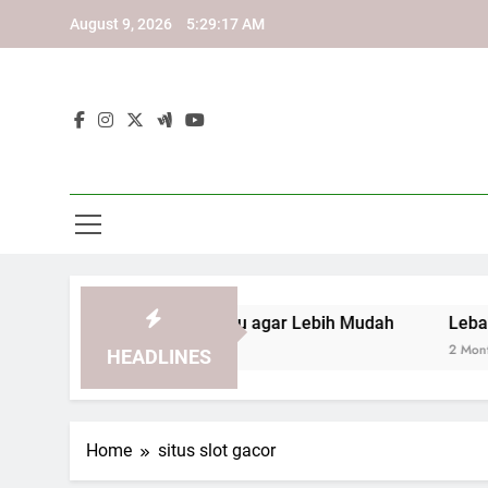
Skip
August 9, 2026
5:29:18 AM
to
content
E T
Mulai Trad
tuk Pengguna Baru agar Lebih Mudah
Lebah4D Login da
2 Months Ago
HEADLINES
Home
situs slot gacor