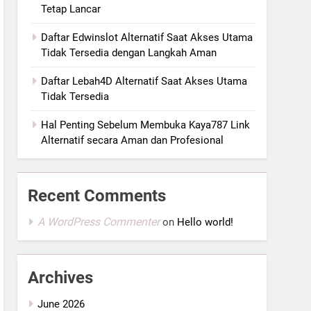
Tetap Lancar
Daftar Edwinslot Alternatif Saat Akses Utama
Tidak Tersedia dengan Langkah Aman
Daftar Lebah4D Alternatif Saat Akses Utama
Tidak Tersedia
Hal Penting Sebelum Membuka Kaya787 Link
Alternatif secara Aman dan Profesional
Recent Comments
A WordPress Commenter
on
Hello world!
Archives
June 2026