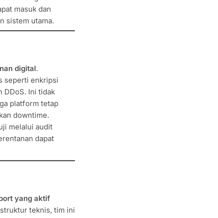
dapat masuk dan
n sistem utama.
an digital
.
seperti enkripsi
n DDoS. Ini tidak
ga platform tetap
bkan downtime.
ji melalui audit
kerentanan dapat
ort yang aktif
truktur teknis, tim ini