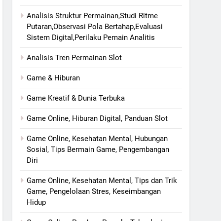
Analisis Struktur Permainan,Studi Ritme
Putaran,Observasi Pola Bertahap,Evaluasi
Sistem Digital,Perilaku Pemain Analitis
Analisis Tren Permainan Slot
Game & Hiburan
Game Kreatif & Dunia Terbuka
Game Online, Hiburan Digital, Panduan Slot
Game Online, Kesehatan Mental, Hubungan
Sosial, Tips Bermain Game, Pengembangan
Diri
Game Online, Kesehatan Mental, Tips dan Trik
Game, Pengelolaan Stres, Keseimbangan
Hidup