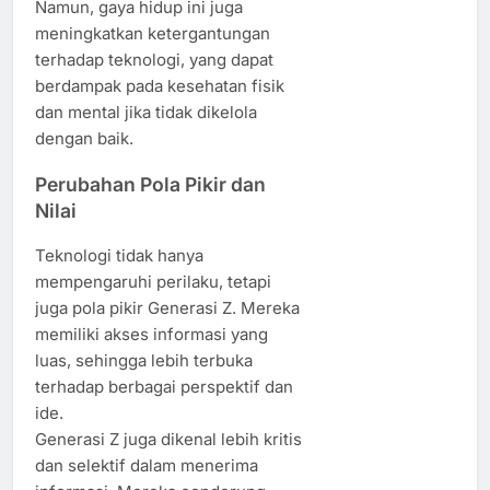
Namun, gaya hidup ini juga
meningkatkan ketergantungan
terhadap teknologi, yang dapat
berdampak pada kesehatan fisik
dan mental jika tidak dikelola
dengan baik.
Perubahan Pola Pikir dan
Nilai
Teknologi tidak hanya
mempengaruhi perilaku, tetapi
juga pola pikir Generasi Z. Mereka
memiliki akses informasi yang
luas, sehingga lebih terbuka
terhadap berbagai perspektif dan
ide.
Generasi Z juga dikenal lebih kritis
dan selektif dalam menerima