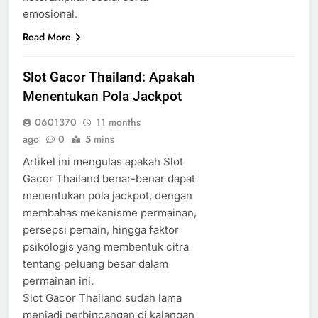
emosional.
Read More
Slot Gacor Thailand: Apakah
Menentukan Pola Jackpot
0601370
11 months
ago
0
5 mins
Artikel ini mengulas apakah Slot
Gacor Thailand benar-benar dapat
menentukan pola jackpot, dengan
membahas mekanisme permainan,
persepsi pemain, hingga faktor
psikologis yang membentuk citra
tentang peluang besar dalam
permainan ini.
Slot Gacor Thailand sudah lama
menjadi perbincangan di kalangan