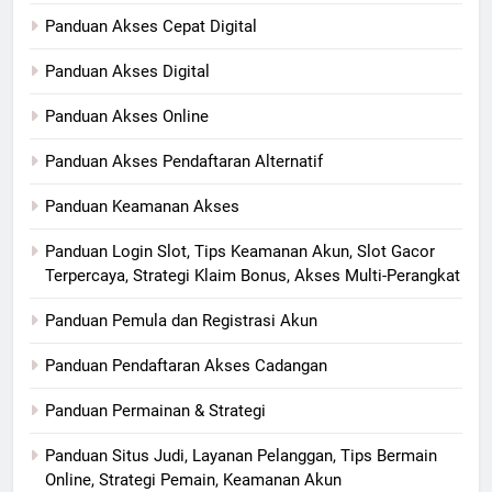
Panduan Akses Cepat Digital
Panduan Akses Digital
Panduan Akses Online
Panduan Akses Pendaftaran Alternatif
Panduan Keamanan Akses
Panduan Login Slot, Tips Keamanan Akun, Slot Gacor
Terpercaya, Strategi Klaim Bonus, Akses Multi-Perangkat
Panduan Pemula dan Registrasi Akun
Panduan Pendaftaran Akses Cadangan
Panduan Permainan & Strategi
Panduan Situs Judi, Layanan Pelanggan, Tips Bermain
Online, Strategi Pemain, Keamanan Akun