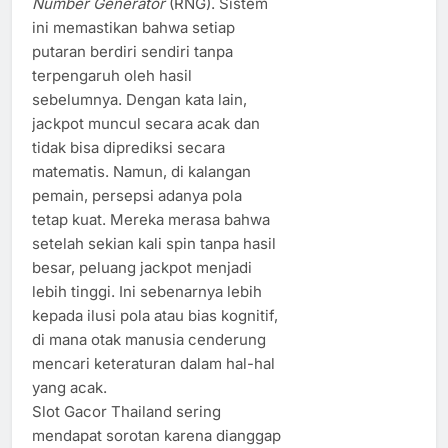
Number Generator
(RNG). Sistem
ini memastikan bahwa setiap
putaran berdiri sendiri tanpa
terpengaruh oleh hasil
sebelumnya. Dengan kata lain,
jackpot muncul secara acak dan
tidak bisa diprediksi secara
matematis. Namun, di kalangan
pemain, persepsi adanya pola
tetap kuat. Mereka merasa bahwa
setelah sekian kali spin tanpa hasil
besar, peluang jackpot menjadi
lebih tinggi. Ini sebenarnya lebih
kepada ilusi pola atau bias kognitif,
di mana otak manusia cenderung
mencari keteraturan dalam hal-hal
yang acak.
Slot Gacor Thailand sering
mendapat sorotan karena dianggap