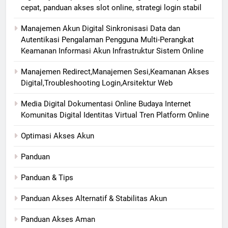
cepat, panduan akses slot online, strategi login stabil
Manajemen Akun Digital Sinkronisasi Data dan
Autentikasi Pengalaman Pengguna Multi-Perangkat
Keamanan Informasi Akun Infrastruktur Sistem Online
Manajemen Redirect,Manajemen Sesi,Keamanan Akses
Digital,Troubleshooting Login,Arsitektur Web
Media Digital Dokumentasi Online Budaya Internet
Komunitas Digital Identitas Virtual Tren Platform Online
Optimasi Akses Akun
Panduan
Panduan & Tips
Panduan Akses Alternatif & Stabilitas Akun
Panduan Akses Aman