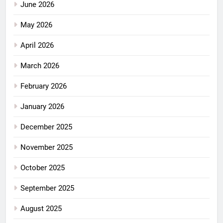
June 2026
May 2026
April 2026
March 2026
February 2026
January 2026
December 2025
November 2025
October 2025
September 2025
August 2025