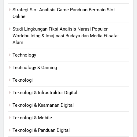
Strategi Slot Analisis Game Panduan Bermain Slot
Online
Studi Lingkungan Fiksi Analisis Narasi Populer
Worldbuilding & Imajinasi Budaya dan Media Filsafat
Alam
Technology
Technology & Gaming
Teknologi
Teknologi & Infrastruktur Digital
Teknologi & Keamanan Digital
Teknologi & Mobile
Teknologi & Panduan Digital