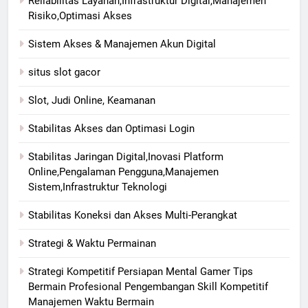
Reliabilitas Layanan,Infrastruktur Digital,Manajemen
Risiko,Optimasi Akses
Sistem Akses & Manajemen Akun Digital
situs slot gacor
Slot, Judi Online, Keamanan
Stabilitas Akses dan Optimasi Login
Stabilitas Jaringan Digital,Inovasi Platform
Online,Pengalaman Pengguna,Manajemen
Sistem,Infrastruktur Teknologi
Stabilitas Koneksi dan Akses Multi-Perangkat
Strategi & Waktu Permainan
Strategi Kompetitif Persiapan Mental Gamer Tips
Bermain Profesional Pengembangan Skill Kompetitif
Manajemen Waktu Bermain