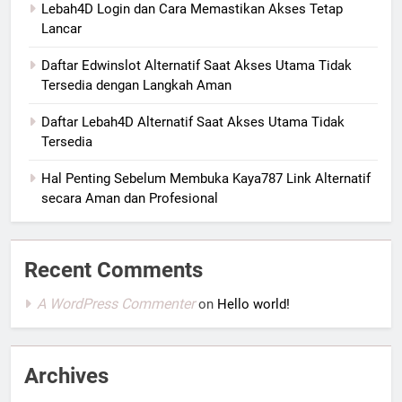
Lebah4D Login dan Cara Memastikan Akses Tetap
Lancar
Daftar Edwinslot Alternatif Saat Akses Utama Tidak
Tersedia dengan Langkah Aman
Daftar Lebah4D Alternatif Saat Akses Utama Tidak
Tersedia
Hal Penting Sebelum Membuka Kaya787 Link Alternatif
secara Aman dan Profesional
Recent Comments
A WordPress Commenter
on
Hello world!
Archives