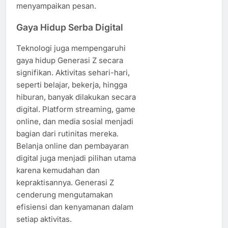
menyampaikan pesan.
Gaya Hidup Serba Digital
Teknologi juga mempengaruhi
gaya hidup Generasi Z secara
signifikan. Aktivitas sehari-hari,
seperti belajar, bekerja, hingga
hiburan, banyak dilakukan secara
digital. Platform streaming, game
online, dan media sosial menjadi
bagian dari rutinitas mereka.
Belanja online dan pembayaran
digital juga menjadi pilihan utama
karena kemudahan dan
kepraktisannya. Generasi Z
cenderung mengutamakan
efisiensi dan kenyamanan dalam
setiap aktivitas.