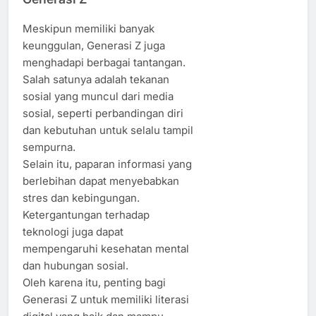
Meskipun memiliki banyak
keunggulan, Generasi Z juga
menghadapi berbagai tantangan.
Salah satunya adalah tekanan
sosial yang muncul dari media
sosial, seperti perbandingan diri
dan kebutuhan untuk selalu tampil
sempurna.
Selain itu, paparan informasi yang
berlebihan dapat menyebabkan
stres dan kebingungan.
Ketergantungan terhadap
teknologi juga dapat
mempengaruhi kesehatan mental
dan hubungan sosial.
Oleh karena itu, penting bagi
Generasi Z untuk memiliki literasi