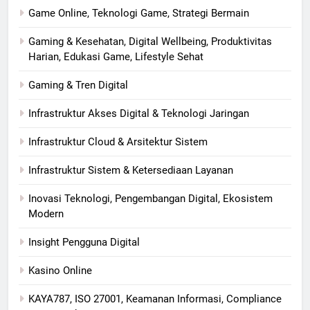
Game Online, Teknologi Game, Strategi Bermain
Gaming & Kesehatan, Digital Wellbeing, Produktivitas
Harian, Edukasi Game, Lifestyle Sehat
Gaming & Tren Digital
Infrastruktur Akses Digital & Teknologi Jaringan
Infrastruktur Cloud & Arsitektur Sistem
Infrastruktur Sistem & Ketersediaan Layanan
Inovasi Teknologi, Pengembangan Digital, Ekosistem
Modern
Insight Pengguna Digital
Kasino Online
KAYA787, ISO 27001, Keamanan Informasi, Compliance