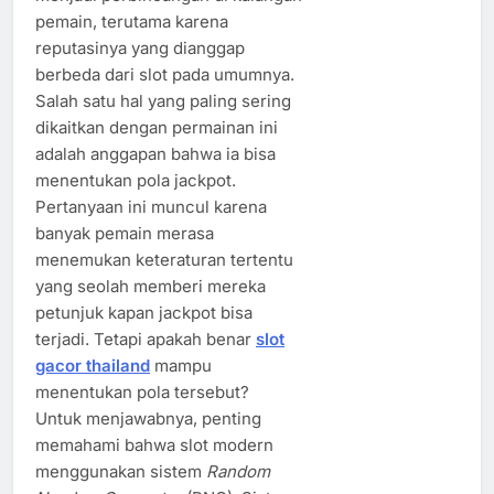
pemain, terutama karena
reputasinya yang dianggap
berbeda dari slot pada umumnya.
Salah satu hal yang paling sering
dikaitkan dengan permainan ini
adalah anggapan bahwa ia bisa
menentukan pola jackpot.
Pertanyaan ini muncul karena
banyak pemain merasa
menemukan keteraturan tertentu
yang seolah memberi mereka
petunjuk kapan jackpot bisa
terjadi. Tetapi apakah benar
slot
gacor thailand
mampu
menentukan pola tersebut?
Untuk menjawabnya, penting
memahami bahwa slot modern
menggunakan sistem
Random