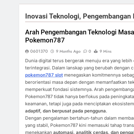
Inovasi Teknologi, Pengembangan 
Arah Pengembangan Teknologi Masa
Pokemon787
0601370
9 Months Ago
0
9 Mins
Dunia digital terus bergerak menuju era yang lebih 
terintegrasi. Dalam lanskap yang berubah dengan ce
pokemon787 slot
menegaskan komitmennya sebaga
berorientasi masa depan dengan memanfaatkan tek
memperkuat fondasi sistemnya. Arah pengembanga
Pokemon787 tidak hanya berfokus pada peningkat
keamanan, tetapi juga pada menciptakan ekosistem 
adaptif, dan berpusat pada pengguna
.
Dengan pengalaman bertahun-tahun dalam membang
yang stabil, Pokemon787 kini memasuki tahap tran
menekankan
automasi, analitik cerdas, dan penga