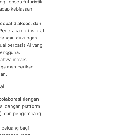
sung konsep
futuristik
hadap kebiasaan
 cepat diakses, dan
 Penerapan prinsip
UI
 dengan dukungan
sual berbasis AI yang
pengguna.
ahwa inovasi
 juga memberikan
an.
al
kolaborasi dengan
asi dengan platform
ta), dan pengembang
 peluang bagi