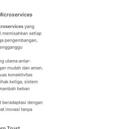
 Microservices
croservices
yang
ni memisahkan setiap
gga pengembangan,
 mengganggu
g utama antar-
engan mudah dan aman.
as konektivitas
ihak ketiga, sistem
menambah beban
t beradaptasi dengan
at inovasi tanpa
ro Trust