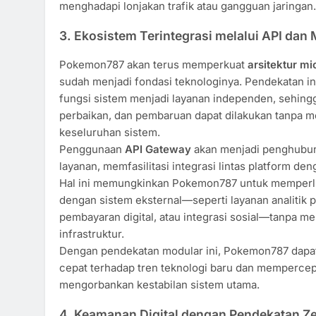
menghadapi lonjakan trafik atau gangguan jaringan.
3. Ekosistem Terintegrasi melalui API dan
Pokemon787 akan terus memperkuat
arsitektur mi
sudah menjadi fondasi teknologinya. Pendekatan i
fungsi sistem menjadi layanan independen, sehin
perbaikan, dan pembaruan dapat dilakukan tanpa
keseluruhan sistem.
Penggunaan
API Gateway
akan menjadi penghubun
layanan, memfasilitasi integrasi lintas platform d
Hal ini memungkinkan Pokemon787 untuk memperlu
dengan sistem eksternal—seperti layanan analitik p
pembayaran digital, atau integrasi sosial—tanpa 
infrastruktur.
Dengan pendekatan modular ini, Pokemon787 dapa
cepat terhadap tren teknologi baru dan mempercep
mengorbankan kestabilan sistem utama.
4. Keamanan Digital dengan Pendekatan Ze