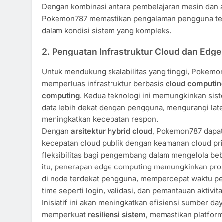
Dengan kombinasi antara pembelajaran mesin dan ana
Pokemon787 memastikan pengalaman pengguna tet
dalam kondisi sistem yang kompleks.
2. Penguatan Infrastruktur Cloud dan Edg
Untuk mendukung skalabilitas yang tinggi, Pokem
memperluas infrastruktur berbasis
cloud computin
computing
. Kedua teknologi ini memungkinkan si
data lebih dekat dengan pengguna, mengurangi late
meningkatkan kecepatan respon.
Dengan
arsitektur hybrid cloud
, Pokemon787 dap
kecepatan cloud publik dengan keamanan cloud pr
fleksibilitas bagi pengembang dalam mengelola be
itu, penerapan edge computing memungkinkan prose
di node terdekat pengguna, mempercepat waktu pe
time seperti login, validasi, dan pemantauan aktivita
Inisiatif ini akan meningkatkan efisiensi sumber da
memperkuat
resiliensi sistem
, memastikan platform