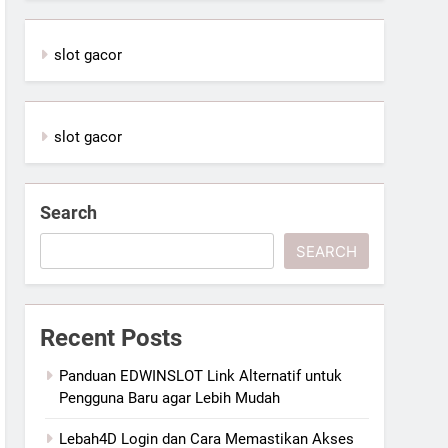
slot gacor
slot gacor
Search
SEARCH
Recent Posts
Panduan EDWINSLOT Link Alternatif untuk
Pengguna Baru agar Lebih Mudah
Lebah4D Login dan Cara Memastikan Akses