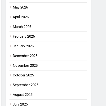
May 2026
April 2026
March 2026
February 2026
January 2026
December 2025
November 2025
October 2025
September 2025
August 2025
July 2025