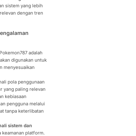
n sistem yang lebih
relevan dengan tren
 Pengalaman
 Pokemon787 adalah
i akan digunakan untuk
an menyesuaikan
enali pola penggunaan
r yang paling relevan
an kebiasaan
gan pengguna melalui
 tanpa keterlibatan
ali sistem dan
ta keamanan platform.