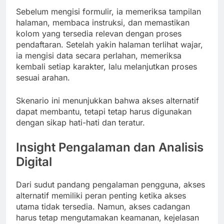
Sebelum mengisi formulir, ia memeriksa tampilan
halaman, membaca instruksi, dan memastikan
kolom yang tersedia relevan dengan proses
pendaftaran. Setelah yakin halaman terlihat wajar,
ia mengisi data secara perlahan, memeriksa
kembali setiap karakter, lalu melanjutkan proses
sesuai arahan.
Skenario ini menunjukkan bahwa akses alternatif
dapat membantu, tetapi tetap harus digunakan
dengan sikap hati-hati dan teratur.
Insight Pengalaman dan Analisis
Digital
Dari sudut pandang pengalaman pengguna, akses
alternatif memiliki peran penting ketika akses
utama tidak tersedia. Namun, akses cadangan
harus tetap mengutamakan keamanan, kejelasan