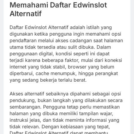
Memahami Daftar Edwinslot
Alternatif
Daftar Edwinslot Alternatif adalah istilah yang
digunakan ketika pengguna ingin memahami opsi
pendaftaran melalui akses cadangan saat halaman
utama tidak tersedia atau sulit dibuka. Dalam
penggunaan digital, kondisi seperti ini dapat
terjadi karena beberapa faktor, mulai dari koneksi
internet yang tidak stabil, browser yang belum
diperbarui, cache menumpuk, hingga perangkat
yang sedang bekerja terlalu berat.
Akses alternatif sebaiknya dipahami sebagai opsi
pendukung, bukan langkah yang dilakukan secara
sembarangan. Pengguna tetap perlu memastikan
halaman yang dibuka memiliki tampilan wajar,
instruksi jelas, dan tidak meminta informasi yang
tidak relevan. Dengan kebiasaan yang tepat,
Daftar Edwinslot Alternatif dapat membantu