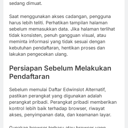
sedang dimuat.
Saat menggunakan akses cadangan, pengguna
harus lebih teliti. Perhatikan tampilan halaman
sebelum memasukkan data. Jika halaman terlihat
tidak konsisten, penuh gangguan visual, atau
meminta informasi yang tidak sesuai dengan
kebutuhan pendaftaran, hentikan proses dan
lakukan pengecekan ulang.
Persiapan Sebelum Melakukan
Pendaftaran
Sebelum memulai Daftar Edwinslot Alternatif,
pastikan perangkat yang digunakan adalah
perangkat pribadi. Perangkat pribadi memberikan
kontrol lebih baik terhadap browser, riwayat
akses, penyimpanan data, dan keamanan layar.
Gunakan browser terbaru atau browser yang