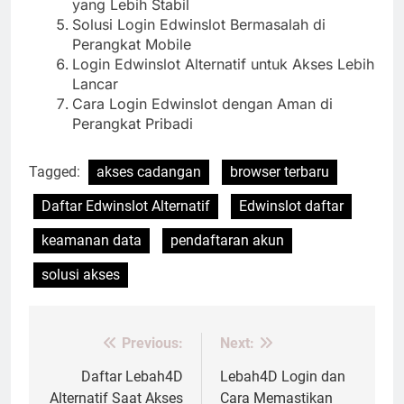
yang Lebih Stabil
Solusi Login Edwinslot Bermasalah di
Perangkat Mobile
Login Edwinslot Alternatif untuk Akses Lebih
Lancar
Cara Login Edwinslot dengan Aman di
Perangkat Pribadi
Tagged:
akses cadangan
browser terbaru
Daftar Edwinslot Alternatif
Edwinslot daftar
keamanan data
pendaftaran akun
solusi akses
Previous:
Next:
Post
navigation
Daftar Lebah4D
Lebah4D Login dan
Alternatif Saat Akses
Cara Memastikan