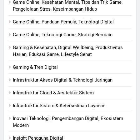
Game Online, Kesehatan Mental, Tips dan Trik Game,
Pengelolaan Stres, Keseimbangan Hidup
Game Online, Panduan Pemula, Teknologi Digital
Game Online, Teknologi Game, Strategi Bermain
Gaming & Kesehatan, Digital Wellbeing, Produktivitas
Harian, Edukasi Game, Lifestyle Sehat
Gaming & Tren Digital
Infrastruktur Akses Digital & Teknologi Jaringan
Infrastruktur Cloud & Arsitektur Sistem
Infrastruktur Sistem & Ketersediaan Layanan
Inovasi Teknologi, Pengembangan Digital, Ekosistem
Modern
Insight Pengguna Digital