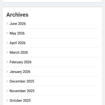
Archives
June 2026
May 2026
April 2026
March 2026
February 2026
January 2026
December 2025
November 2025
October 2025