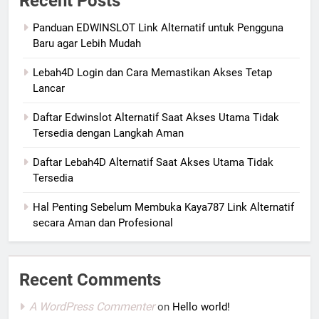
Recent Posts
Panduan EDWINSLOT Link Alternatif untuk Pengguna
Baru agar Lebih Mudah
Lebah4D Login dan Cara Memastikan Akses Tetap
Lancar
Daftar Edwinslot Alternatif Saat Akses Utama Tidak
Tersedia dengan Langkah Aman
Daftar Lebah4D Alternatif Saat Akses Utama Tidak
Tersedia
Hal Penting Sebelum Membuka Kaya787 Link Alternatif
secara Aman dan Profesional
Recent Comments
A WordPress Commenter
on
Hello world!