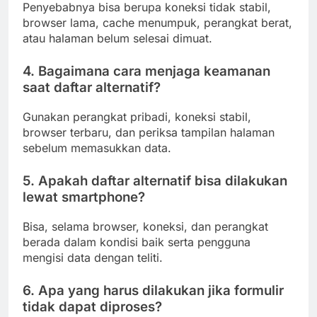
Penyebabnya bisa berupa koneksi tidak stabil,
browser lama, cache menumpuk, perangkat berat,
atau halaman belum selesai dimuat.
4. Bagaimana cara menjaga keamanan
saat daftar alternatif?
Gunakan perangkat pribadi, koneksi stabil,
browser terbaru, dan periksa tampilan halaman
sebelum memasukkan data.
5. Apakah daftar alternatif bisa dilakukan
lewat smartphone?
Bisa, selama browser, koneksi, dan perangkat
berada dalam kondisi baik serta pengguna
mengisi data dengan teliti.
6. Apa yang harus dilakukan jika formulir
tidak dapat diproses?