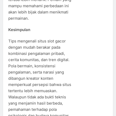
mampu memahami perbedaan ini
akan lebih bijak dalam menikmati
permainan.
Kesimpulan
Tips mengenali situs slot gacor
dengan mudah berakar pada
kombinasi pengalaman pribadi,
cerita komunitas, dan tren digital.
Pola bermain, konsistensi
pengalaman, serta narasi yang
dibangun kreator konten
memperkuat persepsi bahwa situs
tertentu lebih memuaskan.
Walaupun tidak ada bukti teknis
yang menjamin hasil berbeda,
pemahaman terhadap pola
psikologis dan budaya komunitas