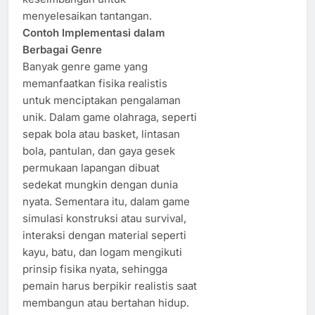
menyelesaikan tantangan.
Contoh Implementasi dalam
Berbagai Genre
Banyak genre game yang
memanfaatkan fisika realistis
untuk menciptakan pengalaman
unik. Dalam game olahraga, seperti
sepak bola atau basket, lintasan
bola, pantulan, dan gaya gesek
permukaan lapangan dibuat
sedekat mungkin dengan dunia
nyata. Sementara itu, dalam game
simulasi konstruksi atau survival,
interaksi dengan material seperti
kayu, batu, dan logam mengikuti
prinsip fisika nyata, sehingga
pemain harus berpikir realistis saat
membangun atau bertahan hidup.