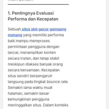
1. Pentingnya Evaluasi
Performa dan Kecepatan
Sebuah
situs slot gacor gampang
menang
yang memiliki performa
baik mampu memproses
permintaan pengguna dengan
lancar, menampilkan konten
secara instan, dan tetap stabil
meskipun diakses banyak orang
secara bersamaan. Kecepatan
situs sendiri berpengaruh
langsung pada tingkat
bounce rate
.
Semakin lama waktu muat
halaman, semakin besar
kemungkinan pengguna
meninggalkan situs. Dalam konteks