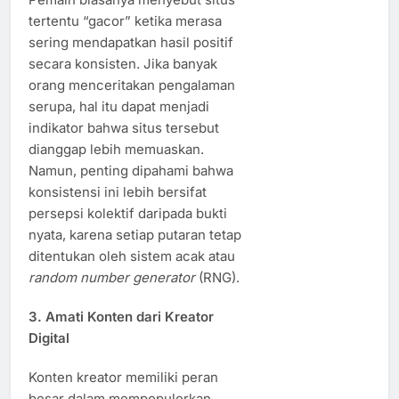
tertentu “gacor” ketika merasa
sering mendapatkan hasil positif
secara konsisten. Jika banyak
orang menceritakan pengalaman
serupa, hal itu dapat menjadi
indikator bahwa situs tersebut
dianggap lebih memuaskan.
Namun, penting dipahami bahwa
konsistensi ini lebih bersifat
persepsi kolektif daripada bukti
nyata, karena setiap putaran tetap
ditentukan oleh sistem acak atau
random number generator
(RNG).
3. Amati Konten dari Kreator
Digital
Konten kreator memiliki peran
besar dalam mempopulerkan