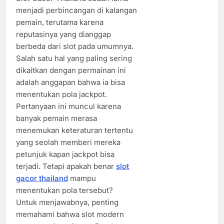
menjadi perbincangan di kalangan
pemain, terutama karena
reputasinya yang dianggap
berbeda dari slot pada umumnya.
Salah satu hal yang paling sering
dikaitkan dengan permainan ini
adalah anggapan bahwa ia bisa
menentukan pola jackpot.
Pertanyaan ini muncul karena
banyak pemain merasa
menemukan keteraturan tertentu
yang seolah memberi mereka
petunjuk kapan jackpot bisa
terjadi. Tetapi apakah benar
slot
gacor thailand
mampu
menentukan pola tersebut?
Untuk menjawabnya, penting
memahami bahwa slot modern