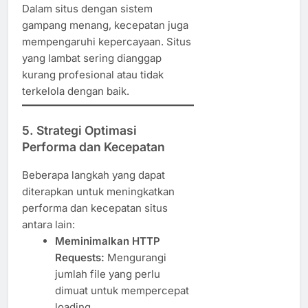
Dalam situs dengan sistem
gampang menang, kecepatan juga
mempengaruhi kepercayaan. Situs
yang lambat sering dianggap
kurang profesional atau tidak
terkelola dengan baik.
5. Strategi Optimasi
Performa dan Kecepatan
Beberapa langkah yang dapat
diterapkan untuk meningkatkan
performa dan kecepatan situs
antara lain:
Meminimalkan HTTP
Requests:
Mengurangi
jumlah file yang perlu
dimuat untuk mempercepat
loading.