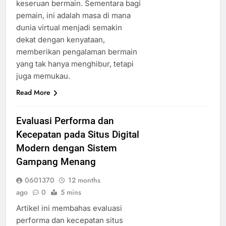
keseruan bermain. Sementara bagi
pemain, ini adalah masa di mana
dunia virtual menjadi semakin
dekat dengan kenyataan,
memberikan pengalaman bermain
yang tak hanya menghibur, tetapi
juga memukau.
Read More
Evaluasi Performa dan
Kecepatan pada Situs Digital
Modern dengan Sistem
Gampang Menang
0601370
12 months
ago
0
5 mins
Artikel ini membahas evaluasi
performa dan kecepatan situs