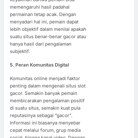
memengaruhi hasil padahal
permainan tetap acak. Dengan
menyadari hal ini, pemain dapat
lebih objektif dalam menilai apakah
suatu situs benar-benar gacor atau
hanya hasil dari pengalaman
subjektif.
5. Peran Komunitas Digital
Komunitas online menjadi faktor
penting dalam mengenali situs slot
gacor. Semakin banyak pemain
membicarakan pengalaman positif
di suatu situs, semakin kuat pula
reputasinya sebagai “gacor”.
Informasi ini biasanya menyebar
cepat melalui forum, grup media
sosial, hingga kanal video. Dengan