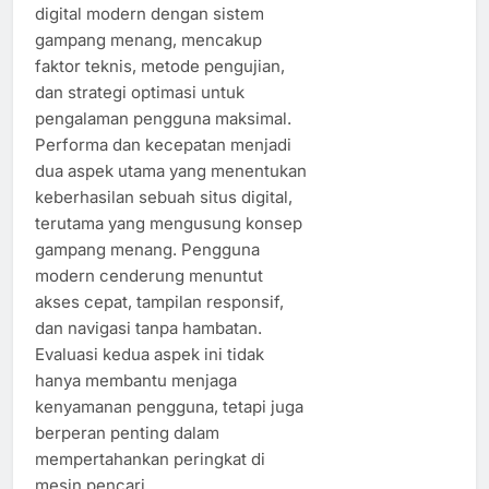
digital modern dengan sistem
gampang menang, mencakup
faktor teknis, metode pengujian,
dan strategi optimasi untuk
pengalaman pengguna maksimal.
Performa dan kecepatan menjadi
dua aspek utama yang menentukan
keberhasilan sebuah situs digital,
terutama yang mengusung konsep
gampang menang. Pengguna
modern cenderung menuntut
akses cepat, tampilan responsif,
dan navigasi tanpa hambatan.
Evaluasi kedua aspek ini tidak
hanya membantu menjaga
kenyamanan pengguna, tetapi juga
berperan penting dalam
mempertahankan peringkat di
mesin pencari.