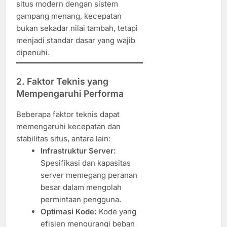
situs modern dengan sistem
gampang menang, kecepatan
bukan sekadar nilai tambah, tetapi
menjadi standar dasar yang wajib
dipenuhi.
2. Faktor Teknis yang
Mempengaruhi Performa
Beberapa faktor teknis dapat
memengaruhi kecepatan dan
stabilitas situs, antara lain:
Infrastruktur Server:
Spesifikasi dan kapasitas
server memegang peranan
besar dalam mengolah
permintaan pengguna.
Optimasi Kode:
Kode yang
efisien mengurangi beban