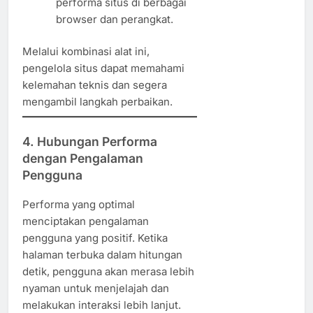
performa situs di berbagai
browser dan perangkat.
Melalui kombinasi alat ini,
pengelola situs dapat memahami
kelemahan teknis dan segera
mengambil langkah perbaikan.
4. Hubungan Performa
dengan Pengalaman
Pengguna
Performa yang optimal
menciptakan pengalaman
pengguna yang positif. Ketika
halaman terbuka dalam hitungan
detik, pengguna akan merasa lebih
nyaman untuk menjelajah dan
melakukan interaksi lebih lanjut.