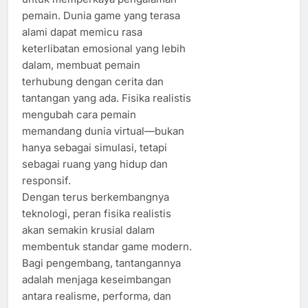
pemain. Dunia game yang terasa
alami dapat memicu rasa
keterlibatan emosional yang lebih
dalam, membuat pemain
terhubung dengan cerita dan
tantangan yang ada. Fisika realistis
mengubah cara pemain
memandang dunia virtual—bukan
hanya sebagai simulasi, tetapi
sebagai ruang yang hidup dan
responsif.
Dengan terus berkembangnya
teknologi, peran fisika realistis
akan semakin krusial dalam
membentuk standar game modern.
Bagi pengembang, tantangannya
adalah menjaga keseimbangan
antara realisme, performa, dan