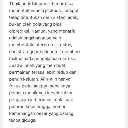
Thailand tidak benar-benar bisa
menentukan pola jackpot. Jackpot
tetap ditentukan oleh sistem acak,
bukan oleh pola yang bisa
diprediksi. Namun, yang menarik
adalah bagaimana pemain
membentuk interpretasi, mitos,
dan strategi pribadi untuk memberi
makna pada pengalaman mereka.
Justru inilah yang membuat
permainan terasa lebih hidup dan
penuh kejutan. Alih-alih hanya
fokus pada jackpot, sebaiknya
pemain menikmati keseluruhan
pengalaman bermain, mulai dari
putaran kecil hingga momen
kemenangan besar yang datang
tanpa diduga.