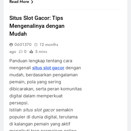
Read More
Situs Slot Gacor: Tips
Mengenalinya dengan
Mudah
0601370
12 months
ago
0
5 mins
Panduan lengkap tentang cara
mengenali
situs slot gacor
dengan
mudah, berdasarkan pengalaman
pemain, pola yang sering
dibicarakan, serta peran komunitas
digital dalam memperkuat
persepsi.
Istilah
situs slot gacor
semakin
populer di dunia digital, terutama
di kalangan pemain yang aktif
mengikuti tren permainan online.