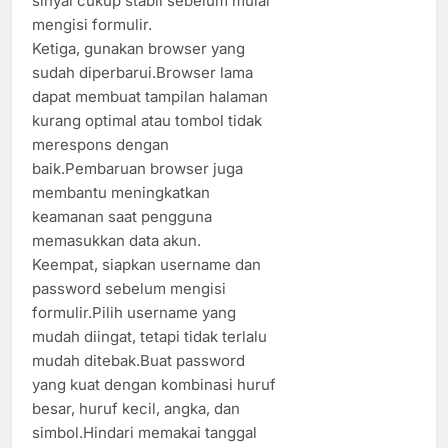
sinyal cukup stabil sebelum mulai
mengisi formulir.
Ketiga, gunakan browser yang
sudah diperbarui.Browser lama
dapat membuat tampilan halaman
kurang optimal atau tombol tidak
merespons dengan
baik.Pembaruan browser juga
membantu meningkatkan
keamanan saat pengguna
memasukkan data akun.
Keempat, siapkan username dan
password sebelum mengisi
formulir.Pilih username yang
mudah diingat, tetapi tidak terlalu
mudah ditebak.Buat password
yang kuat dengan kombinasi huruf
besar, huruf kecil, angka, dan
simbol.Hindari memakai tanggal