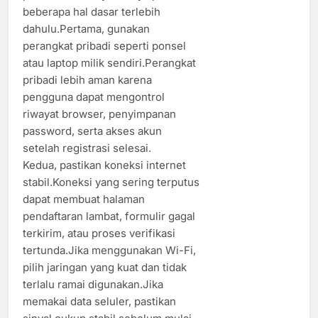
beberapa hal dasar terlebih
dahulu.Pertama, gunakan
perangkat pribadi seperti ponsel
atau laptop milik sendiri.Perangkat
pribadi lebih aman karena
pengguna dapat mengontrol
riwayat browser, penyimpanan
password, serta akses akun
setelah registrasi selesai.
Kedua, pastikan koneksi internet
stabil.Koneksi yang sering terputus
dapat membuat halaman
pendaftaran lambat, formulir gagal
terkirim, atau proses verifikasi
tertunda.Jika menggunakan Wi-Fi,
pilih jaringan yang kuat dan tidak
terlalu ramai digunakan.Jika
memakai data seluler, pastikan