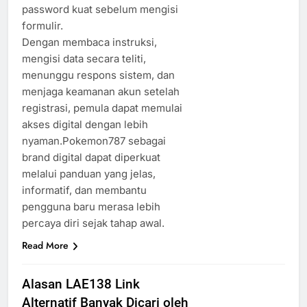
password kuat sebelum mengisi
formulir.
Dengan membaca instruksi,
mengisi data secara teliti,
menunggu respons sistem, dan
menjaga keamanan akun setelah
registrasi, pemula dapat memulai
akses digital dengan lebih
nyaman.Pokemon787 sebagai
brand digital dapat diperkuat
melalui panduan yang jelas,
informatif, dan membantu
pengguna baru merasa lebih
percaya diri sejak tahap awal.
Read More
Alasan LAE138 Link
Alternatif Banyak Dicari oleh