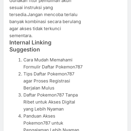
Gunakan fitur pemulihan akun
sesuai instruksi yang
tersedia.Jangan mencoba terlalu
banyak kombinasi secara berulang
agar akses tidak terkunci
sementara.
Internal Linking
Suggestion
Cara Mudah Memahami
Formulir Daftar Pokemon787
Tips Daftar Pokemon787
agar Proses Registrasi
Berjalan Mulus
Daftar Pokemon787 Tanpa
Ribet untuk Akses Digital
yang Lebih Nyaman
Panduan Akses
Pokemon787 untuk
Pengalaman Lebih Nyaman