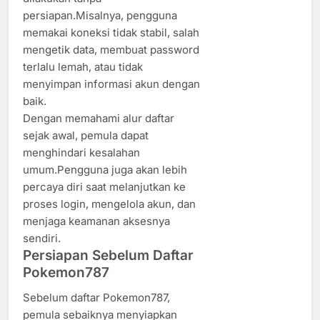
persiapan.Misalnya, pengguna
memakai koneksi tidak stabil, salah
mengetik data, membuat password
terlalu lemah, atau tidak
menyimpan informasi akun dengan
baik.
Dengan memahami alur daftar
sejak awal, pemula dapat
menghindari kesalahan
umum.Pengguna juga akan lebih
percaya diri saat melanjutkan ke
proses login, mengelola akun, dan
menjaga keamanan aksesnya
sendiri.
Persiapan Sebelum Daftar
Pokemon787
Sebelum daftar Pokemon787,
pemula sebaiknya menyiapkan