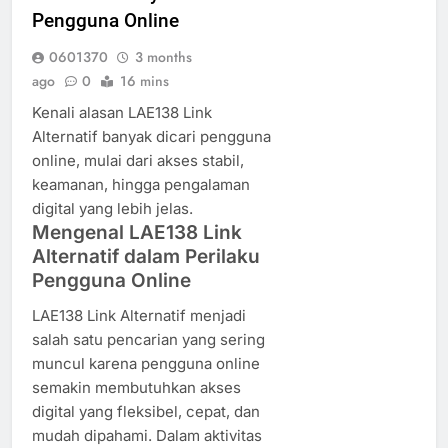
Pengguna Online
0601370
3 months
ago
0
16 mins
Kenali alasan LAE138 Link
Alternatif banyak dicari pengguna
online, mulai dari akses stabil,
keamanan, hingga pengalaman
digital yang lebih jelas.
Mengenal LAE138 Link
Alternatif dalam Perilaku
Pengguna Online
LAE138 Link Alternatif menjadi
salah satu pencarian yang sering
muncul karena pengguna online
semakin membutuhkan akses
digital yang fleksibel, cepat, dan
mudah dipahami. Dalam aktivitas