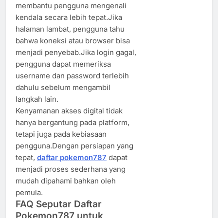
membantu pengguna mengenali
kendala secara lebih tepat.Jika
halaman lambat, pengguna tahu
bahwa koneksi atau browser bisa
menjadi penyebab.Jika login gagal,
pengguna dapat memeriksa
username dan password terlebih
dahulu sebelum mengambil
langkah lain.
Kenyamanan akses digital tidak
hanya bergantung pada platform,
tetapi juga pada kebiasaan
pengguna.Dengan persiapan yang
tepat,
daftar pokemon787
dapat
menjadi proses sederhana yang
mudah dipahami bahkan oleh
pemula.
FAQ Seputar Daftar
Pokemon787 untuk