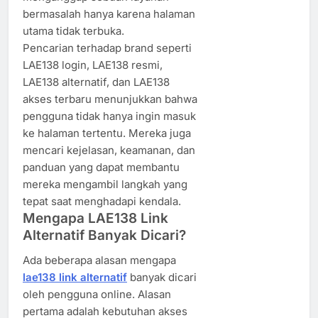
bermasalah hanya karena halaman
utama tidak terbuka.
Pencarian terhadap brand seperti
LAE138 login, LAE138 resmi,
LAE138 alternatif, dan LAE138
akses terbaru menunjukkan bahwa
pengguna tidak hanya ingin masuk
ke halaman tertentu. Mereka juga
mencari kejelasan, keamanan, dan
panduan yang dapat membantu
mereka mengambil langkah yang
tepat saat menghadapi kendala.
Mengapa LAE138 Link
Alternatif Banyak Dicari?
Ada beberapa alasan mengapa
lae138 link alternatif
banyak dicari
oleh pengguna online. Alasan
pertama adalah kebutuhan akses