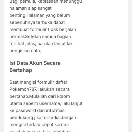
Bagi pemula, kebiasaan menunggu
halaman siap sangat
penting.Halaman yang belum
sepenuhnya terbuka dapat
membuat formulir tidak berjalan
normal.Setelah semua bagian
terlihat jelas, barulah lanjut ke
pengisian data.
Isi Data Akun Secara
Bertahap
Saat mengisi formulir daftar
Pokemon787, lakukan secara
bertahap.Mulailah dari kolom
utama seperti username, lalu lanjut
ke password dan informasi
pendukung jika tersedia.Jangan
mengisi terlalu cepat karena
kesalahan kecil bisa membuat