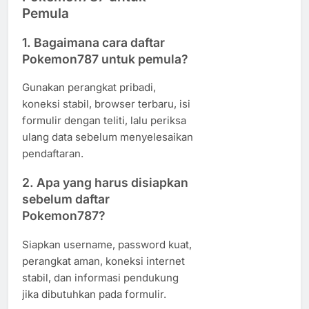
Pemula
1. Bagaimana cara daftar
Pokemon787 untuk pemula?
Gunakan perangkat pribadi,
koneksi stabil, browser terbaru, isi
formulir dengan teliti, lalu periksa
ulang data sebelum menyelesaikan
pendaftaran.
2. Apa yang harus disiapkan
sebelum daftar
Pokemon787?
Siapkan username, password kuat,
perangkat aman, koneksi internet
stabil, dan informasi pendukung
jika dibutuhkan pada formulir.