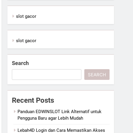
slot gacor
slot gacor
Search
SEARCH
Recent Posts
Panduan EDWINSLOT Link Alternatif untuk
Pengguna Baru agar Lebih Mudah
Lebah4D Login dan Cara Memastikan Akses