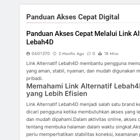
Panduan Akses Cepat Digital
Panduan Akses Cepat Melalui Link Al
Lebah4D
0601370
3 Months Ago
0
18 Mins
Link Alternatif Lebah4D membantu pengguna mem
yang aman, stabil, nyaman, dan mudah digunakan m
pribadi.
Memahami Link Alternatif Lebah4
yang Lebih Efisien
Link Alternatif Lebah4D menjadi salah satu brand 
dicari pengguna ketika membutuhkan akses yang leb
dan mudah dipahami.Dalam aktivitas online, akses 
tentang membuka halaman dalam waktu singkat.Aks
perlu memperhatikan stabilitas koneksi, keamanan 