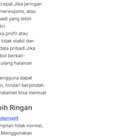
cepat.Jika jaringan
 merespons, atau
badi yang lebih
ri.
a profil atau
tidak stabil dan
data pribadi.Jika
ol berkali-
t ulang halaman
pengguna dapat
un, hindari berpindah
 halaman bisa memuat
ih Ringan
alternatif
pilan tidak normal,
if.Menggunakan