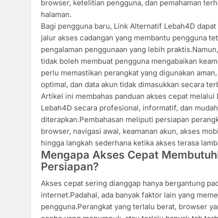
browser, ketelitian pengguna, dan pemahaman terh
halaman.
Bagi pengguna baru, Link Alternatif Lebah4D dapat
jalur akses cadangan yang membantu pengguna tet
pengalaman penggunaan yang lebih praktis.Namun
tidak boleh membuat pengguna mengabaikan keam
perlu memastikan perangkat yang digunakan aman,
optimal, dan data akun tidak dimasukkan secara ter
Artikel ini membahas panduan akses cepat melalui L
Lebah4D secara profesional, informatif, dan mudah
diterapkan.Pembahasan meliputi persiapan perangka
browser, navigasi awal, keamanan akun, akses mobi
hingga langkah sederhana ketika akses terasa lamb
Mengapa Akses Cepat Membutuh
Persiapan?
Akses cepat sering dianggap hanya bergantung pad
internet.Padahal, ada banyak faktor lain yang me
pengguna.Perangkat yang terlalu berat, browser yan