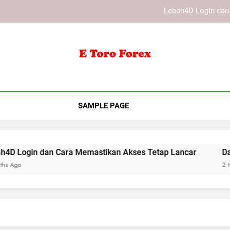
Lebah4D Login dan
Daftar Edwinslot Alternatif Saat Akses Utam
Daftar Lebah4D Alter
oro Forex
Panduan EDWINSLOT Link Alternatif 
ing Forex Dengan Platform Profesional Dari E Toro Forex.
Lebah4D Login dan
SAMPLE PAGE
Daftar Edwinslot Alternatif Saat Akses Utam
Daftar Lebah4D Alter
n dan Cara Memastikan Akses Tetap Lancar
Daftar Edw
2 Months Ago