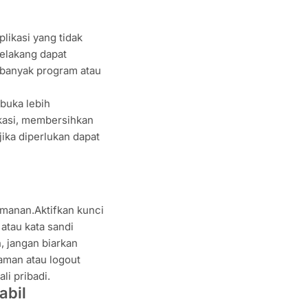
likasi yang tidak
belakang dapat
 banyak program atau
buka lebih
kasi, membersihkan
ika diperlukan dapat
manan.Aktifkan kunci
 atau kata sandi
, jangan biarkan
aman atau logout
li pribadi.
abil