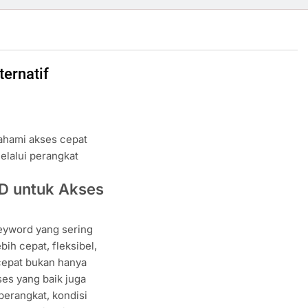
ternatif
ahami akses cepat
elalui perangkat
D untuk Akses
keyword yang sering
ih cepat, fleksibel,
cepat bukan hanya
es yang baik juga
perangkat, kondisi