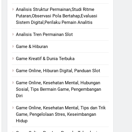
Analisis Struktur Permainan,Studi Ritme
Putaran,Observasi Pola Bertahap,Evaluasi
Sistem Digital,Perilaku Pemain Analitis
Analisis Tren Permainan Slot
Game & Hiburan
Game Kreatif & Dunia Terbuka
Game Online, Hiburan Digital, Panduan Slot
Game Online, Kesehatan Mental, Hubungan
Sosial, Tips Bermain Game, Pengembangan
Diri
Game Online, Kesehatan Mental, Tips dan Trik
Game, Pengelolaan Stres, Keseimbangan
Hidup