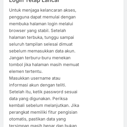
Login Tetap Lancar
Untuk menjaga kelancaran akses,
pengguna dapat memulai dengan
membuka halaman login melalui
browser yang stabil. Setelah
halaman terbuka, tunggu sampai
seluruh tampilan selesai dimuat
sebelum memasukkan data akun.
Jangan terburu-buru menekan
tombol jika halaman masih memuat
elemen tertentu.
Masukkan username atau
informasi akun dengan teliti.
Setelah itu, ketik password sesuai
data yang digunakan. Periksa
kembali sebelum melanjutkan. Jika
perangkat memiliki fitur pengisian
otomatis, pastikan data yang
tersimpan masih benar dan bukan