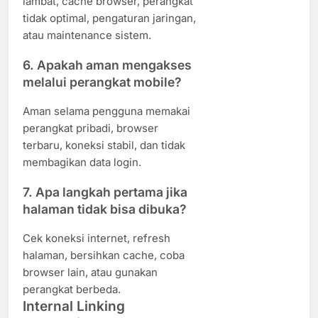
lambat, cache browser, perangkat
tidak optimal, pengaturan jaringan,
atau maintenance sistem.
6. Apakah aman mengakses
melalui perangkat mobile?
Aman selama pengguna memakai
perangkat pribadi, browser
terbaru, koneksi stabil, dan tidak
membagikan data login.
7. Apa langkah pertama jika
halaman tidak bisa dibuka?
Cek koneksi internet, refresh
halaman, bersihkan cache, coba
browser lain, atau gunakan
perangkat berbeda.
Internal Linking