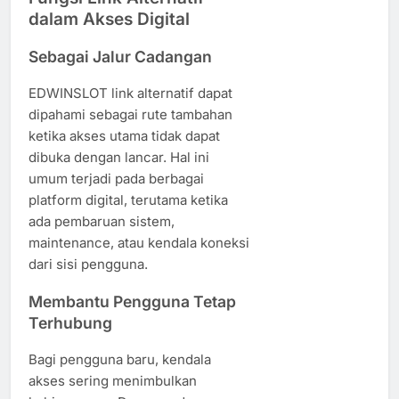
dalam Akses Digital
Sebagai Jalur Cadangan
EDWINSLOT link alternatif dapat
dipahami sebagai rute tambahan
ketika akses utama tidak dapat
dibuka dengan lancar. Hal ini
umum terjadi pada berbagai
platform digital, terutama ketika
ada pembaruan sistem,
maintenance, atau kendala koneksi
dari sisi pengguna.
Membantu Pengguna Tetap
Terhubung
Bagi pengguna baru, kendala
akses sering menimbulkan