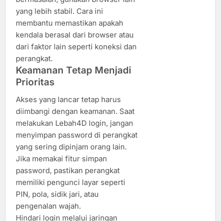
yang lebih stabil. Cara ini
membantu memastikan apakah
kendala berasal dari browser atau
dari faktor lain seperti koneksi dan
perangkat.
Keamanan Tetap Menjadi
Prioritas
Akses yang lancar tetap harus
diimbangi dengan keamanan. Saat
melakukan Lebah4D login, jangan
menyimpan password di perangkat
yang sering dipinjam orang lain.
Jika memakai fitur simpan
password, pastikan perangkat
memiliki pengunci layar seperti
PIN, pola, sidik jari, atau
pengenalan wajah.
Hindari login melalui jaringan