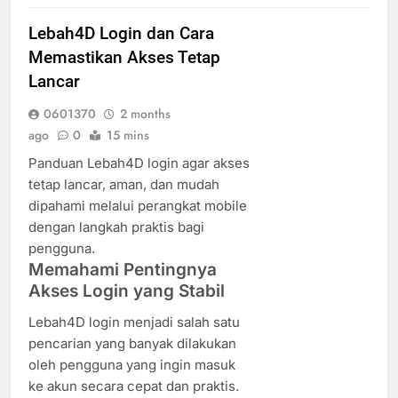
Lebah4D Login dan Cara
Memastikan Akses Tetap
Lancar
0601370
2 months
ago
0
15 mins
Panduan Lebah4D login agar akses
tetap lancar, aman, dan mudah
dipahami melalui perangkat mobile
dengan langkah praktis bagi
pengguna.
Memahami Pentingnya
Akses Login yang Stabil
Lebah4D login menjadi salah satu
pencarian yang banyak dilakukan
oleh pengguna yang ingin masuk
ke akun secara cepat dan praktis.