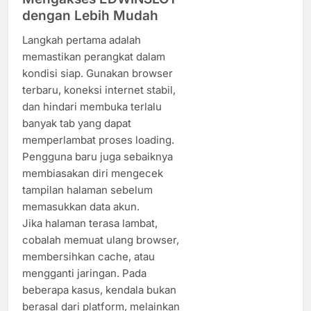
dengan Lebih Mudah
Langkah pertama adalah
memastikan perangkat dalam
kondisi siap. Gunakan browser
terbaru, koneksi internet stabil,
dan hindari membuka terlalu
banyak tab yang dapat
memperlambat proses loading.
Pengguna baru juga sebaiknya
membiasakan diri mengecek
tampilan halaman sebelum
memasukkan data akun.
Jika halaman terasa lambat,
cobalah memuat ulang browser,
membersihkan cache, atau
mengganti jaringan. Pada
beberapa kasus, kendala bukan
berasal dari platform, melainkan