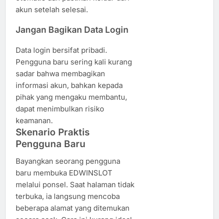
akun setelah selesai.
Jangan Bagikan Data Login
Data login bersifat pribadi.
Pengguna baru sering kali kurang
sadar bahwa membagikan
informasi akun, bahkan kepada
pihak yang mengaku membantu,
dapat menimbulkan risiko
keamanan.
Skenario Praktis
Pengguna Baru
Bayangkan seorang pengguna
baru membuka EDWINSLOT
melalui ponsel. Saat halaman tidak
terbuka, ia langsung mencoba
beberapa alamat yang ditemukan