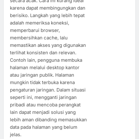
secara acak. Cara ini kurang ideal
karena dapat membingungkan dan
berisiko. Langkah yang lebih tepat
adalah memeriksa koneksi,
memperbarui browser,
membersihkan cache, lalu
memastikan akses yang digunakan
terlihat konsisten dan relevan.
Contoh lain, pengguna membuka
halaman melalui desktop kantor
atau jaringan publik. Halaman
mungkin tidak terbuka karena
pengaturan jaringan. Dalam situasi
seperti ini, mengganti jaringan
pribadi atau mencoba perangkat
lain dapat menjadi solusi yang
lebih aman dibanding memasukkan
data pada halaman yang belum
jelas.