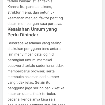
terlalu banyak istilah teknis.
Karena itu, panduan akses,
struktur menu, dan petunjuk
keamanan menjadi faktor penting
dalam membangun rasa percaya.
Kesalahan Umum yang
Perlu Dihindari
Beberapa kesalahan yang sering
dilakukan pengguna baru antara
lain menyimpan data login di
perangkat umum, memakai
password terlalu sederhana, tidak
memperbarui browser, serta
membuka halaman dari sumber
yang tidak jelas. Selain itu,
pengguna juga sering panik ketika
halaman utama tidak terbuka,
padahal kendalanya bisa saja
hanya cache browser atau jaringan