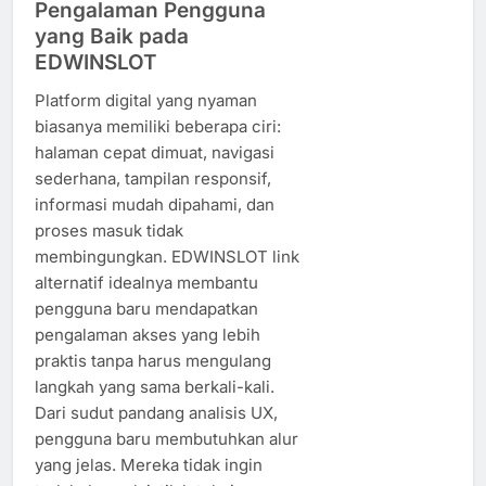
Pengalaman Pengguna
yang Baik pada
EDWINSLOT
Platform digital yang nyaman
biasanya memiliki beberapa ciri:
halaman cepat dimuat, navigasi
sederhana, tampilan responsif,
informasi mudah dipahami, dan
proses masuk tidak
membingungkan. EDWINSLOT link
alternatif idealnya membantu
pengguna baru mendapatkan
pengalaman akses yang lebih
praktis tanpa harus mengulang
langkah yang sama berkali-kali.
Dari sudut pandang analisis UX,
pengguna baru membutuhkan alur
yang jelas. Mereka tidak ingin