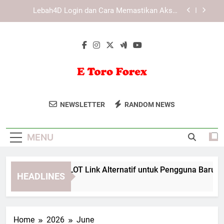
Skip
Daftar Edwinslot Alternatif Saat Akses Utama
to
Tidak Tersedia dengan Langkah Aman
content
Daftar Lebah4D Alternatif Saat Akses Utama
Tidak Tersedia
Panduan EDWINSLOT Link Alternatif untuk
Pengguna Baru agar Lebih Mudah
Lebah4D Login dan Cara Memastikan Akses
Tetap Lancar
E Toro Forex
Mulai Trading Forex Dengan Platform
Daftar Edwinslot Alternatif Saat Akses Utama
NEWSLETTER
RANDOM NEWS
Tidak Tersedia dengan Langkah Aman
Profesional Dari E Toro Forex.
Daftar Lebah4D Alternatif Saat Akses Utama
Tidak Tersedia
MENU
nduan EDWINSLOT Link Alternatif untuk Pengguna Baru agar 
HEADLINES
onth Ago
Home
2026
June