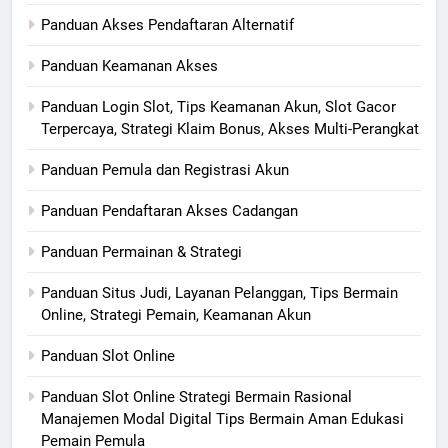
Panduan Akses Pendaftaran Alternatif
Panduan Keamanan Akses
Panduan Login Slot, Tips Keamanan Akun, Slot Gacor
Terpercaya, Strategi Klaim Bonus, Akses Multi-Perangkat
Panduan Pemula dan Registrasi Akun
Panduan Pendaftaran Akses Cadangan
Panduan Permainan & Strategi
Panduan Situs Judi, Layanan Pelanggan, Tips Bermain
Online, Strategi Pemain, Keamanan Akun
Panduan Slot Online
Panduan Slot Online Strategi Bermain Rasional
Manajemen Modal Digital Tips Bermain Aman Edukasi
Pemain Pemula