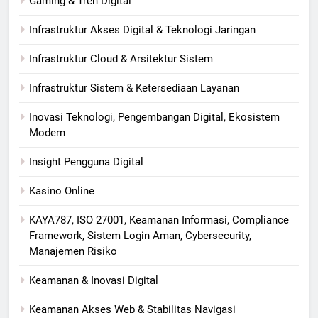
Gaming & Tren Digital
Infrastruktur Akses Digital & Teknologi Jaringan
Infrastruktur Cloud & Arsitektur Sistem
Infrastruktur Sistem & Ketersediaan Layanan
Inovasi Teknologi, Pengembangan Digital, Ekosistem
Modern
Insight Pengguna Digital
Kasino Online
KAYA787, ISO 27001, Keamanan Informasi, Compliance
Framework, Sistem Login Aman, Cybersecurity,
Manajemen Risiko
Keamanan & Inovasi Digital
Keamanan Akses Web & Stabilitas Navigasi