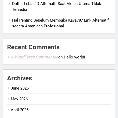
Daftar Lebah4D Alternatif Saat Akses Utama Tidak
Tersedia
Hal Penting Sebelum Membuka Kaya787 Link Alternatif
secara Aman dan Profesional
Recent Comments
A WordPress Commenter
on
Hello world!
Archives
June 2026
May 2026
April 2026