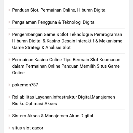
Panduan Slot, Permainan Online, Hiburan Digital
Pengalaman Pengguna & Teknologi Digital
Pengembangan Game & Slot Teknologi & Pemrograman
Hiburan Digital & Kasino Desain Interaktif & Mekanisme
Game Strategi & Analisis Slot
Permainan Kasino Online Tips Bermain Slot Keamanan
dalam Permainan Online Panduan Memilih Situs Game
Online
pokemon787
Reliabilitas Layanan,Infrastruktur Digital,Manajemen
Risiko,Optimasi Akses
Sistem Akses & Manajemen Akun Digital
situs slot gacor