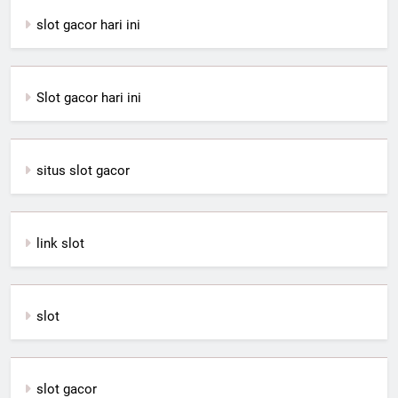
slot gacor hari ini
Slot gacor hari ini
situs slot gacor
link slot
slot
slot gacor