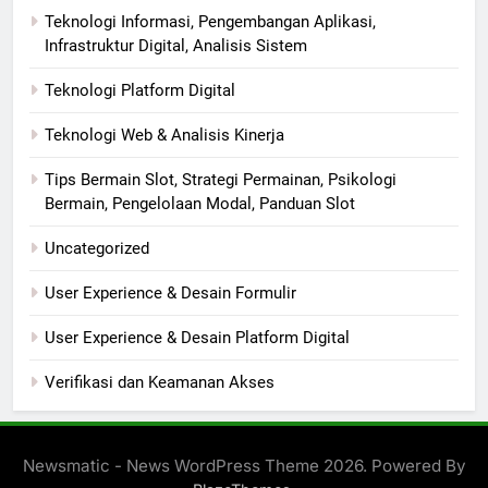
Teknologi Informasi, Pengembangan Aplikasi,
Infrastruktur Digital, Analisis Sistem
Teknologi Platform Digital
Teknologi Web & Analisis Kinerja
Tips Bermain Slot, Strategi Permainan, Psikologi
Bermain, Pengelolaan Modal, Panduan Slot
Uncategorized
User Experience & Desain Formulir
User Experience & Desain Platform Digital
Verifikasi dan Keamanan Akses
Newsmatic - News WordPress Theme 2026. Powered By