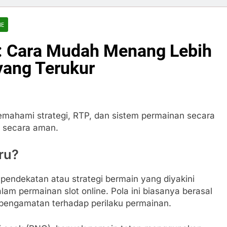
NE
u: Cara Mudah Menang Lebih
yang Terukur
mahami strategi, RTP, dan sistem permainan secara
g secara aman.
ru?
endekatan atau strategi bermain yang diyakini
m permainan slot online. Pola ini biasanya berasal
 pengamatan terhadap perilaku permainan.