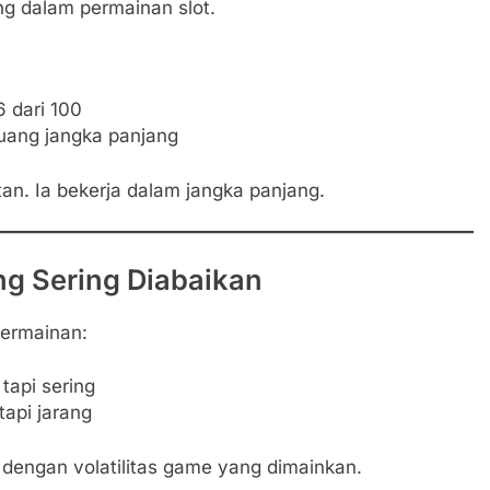
ing dalam permainan slot.
 dari 100
luang jangka panjang
n. Ia bekerja dalam jangka panjang.
ang Sering Diabaikan
permainan:
api sering
api jarang
n dengan volatilitas game yang dimainkan.