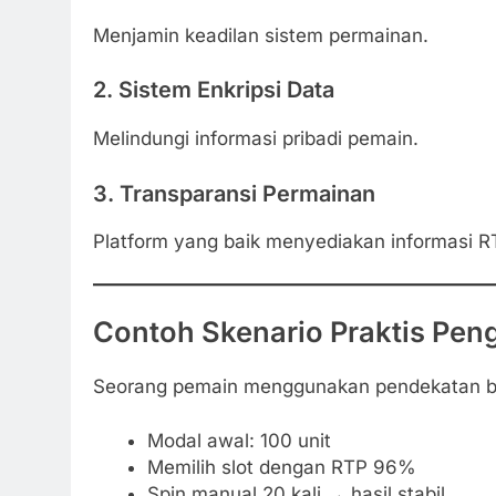
Menjamin keadilan sistem permainan.
2. Sistem Enkripsi Data
Melindungi informasi pribadi pemain.
3. Transparansi Permainan
Platform yang baik menyediakan informasi RT
Contoh Skenario Praktis Pen
Seorang pemain menggunakan pendekatan be
Modal awal: 100 unit
Memilih slot dengan RTP 96%
Spin manual 20 kali → hasil stabil