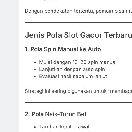
Dengan pendekatan tertentu, pemain bisa me
Jenis Pola Slot Gacor Terbar
1. Pola Spin Manual ke Auto
Mulai dengan 10–20 spin manual
Lanjutkan dengan auto spin
Evaluasi hasil sebelum lanjut
Strategi ini sering digunakan untuk “membac
2. Pola Naik-Turun Bet
Taruhan kecil di awal