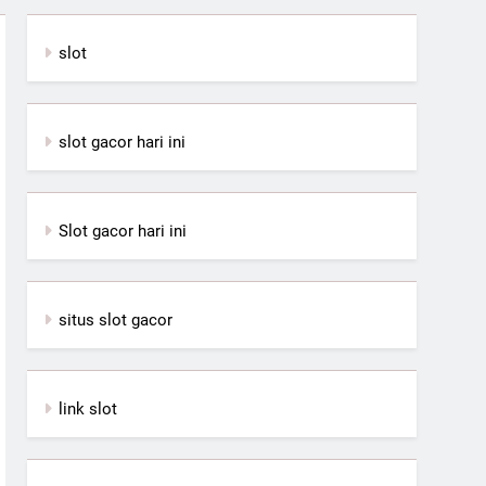
slot
slot gacor hari ini
Slot gacor hari ini
situs slot gacor
link slot