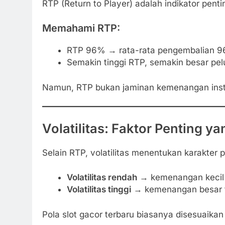
RTP (Return to Player) adalah indikator pent
Memahami RTP:
RTP 96% → rata-rata pengembalian 96
Semakin tinggi RTP, semakin besar pe
Namun, RTP bukan jaminan kemenangan insta
Volatilitas: Faktor Penting y
Selain RTP, volatilitas menentukan karakter 
Volatilitas rendah
→ kemenangan kecil t
Volatilitas tinggi
→ kemenangan besar t
Pola slot gacor terbaru biasanya disesuaika