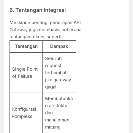
6. Tantangan Integrasi
Meskipun penting, penerapan API
Gateway juga membawa beberapa
tantangan teknis, seperti:
Tantangan
Dampak
Seluruh
request
Single Point
terhambat
of Failure
jika gateway
gagal
Membutuhka
n arsitektur
Konfigurasi
dan
kompleks
manajemen
matang