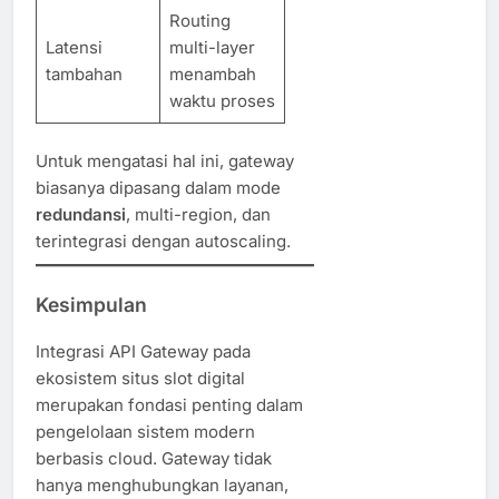
Routing
Latensi
multi-layer
tambahan
menambah
waktu proses
Untuk mengatasi hal ini, gateway
biasanya dipasang dalam mode
redundansi
, multi-region, dan
terintegrasi dengan autoscaling.
Kesimpulan
Integrasi API Gateway pada
ekosistem situs slot digital
merupakan fondasi penting dalam
pengelolaan sistem modern
berbasis cloud. Gateway tidak
hanya menghubungkan layanan,