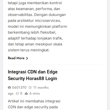
tetapi juga memberikan kontrol
atas keamanan, performa, dan
observabilitas. Dengan dukungan
pada arsitektur microservices,
model ini memungkinkan platform
berkembang lebih fleksibel,
adaptif terhadap lonjakan trafik,
dan tetap aman meskipun skala
sistem terus meningkat.
Read More
Integrasi CDN dan Edge
Security Horas88 Login
0601370
11 months
ago
0
6 mins
Artikel ini membahas integrasi
CDN dan edge security pada