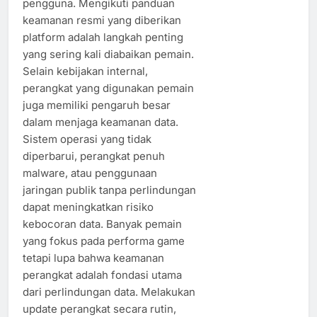
pengguna. Mengikuti panduan
keamanan resmi yang diberikan
platform adalah langkah penting
yang sering kali diabaikan pemain.
Selain kebijakan internal,
perangkat yang digunakan pemain
juga memiliki pengaruh besar
dalam menjaga keamanan data.
Sistem operasi yang tidak
diperbarui, perangkat penuh
malware, atau penggunaan
jaringan publik tanpa perlindungan
dapat meningkatkan risiko
kebocoran data. Banyak pemain
yang fokus pada performa game
tetapi lupa bahwa keamanan
perangkat adalah fondasi utama
dari perlindungan data. Melakukan
update perangkat secara rutin,