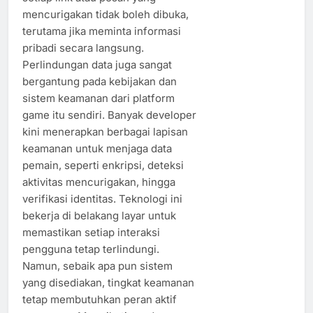
mencurigakan tidak boleh dibuka,
terutama jika meminta informasi
pribadi secara langsung.
Perlindungan data juga sangat
bergantung pada kebijakan dan
sistem keamanan dari platform
game itu sendiri. Banyak developer
kini menerapkan berbagai lapisan
keamanan untuk menjaga data
pemain, seperti enkripsi, deteksi
aktivitas mencurigakan, hingga
verifikasi identitas. Teknologi ini
bekerja di belakang layar untuk
memastikan setiap interaksi
pengguna tetap terlindungi.
Namun, sebaik apa pun sistem
yang disediakan, tingkat keamanan
tetap membutuhkan peran aktif