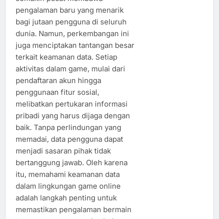
pengalaman baru yang menarik
bagi jutaan pengguna di seluruh
dunia. Namun, perkembangan ini
juga menciptakan tantangan besar
terkait keamanan data. Setiap
aktivitas dalam game, mulai dari
pendaftaran akun hingga
penggunaan fitur sosial,
melibatkan pertukaran informasi
pribadi yang harus dijaga dengan
baik. Tanpa perlindungan yang
memadai, data pengguna dapat
menjadi sasaran pihak tidak
bertanggung jawab. Oleh karena
itu, memahami keamanan data
dalam lingkungan game online
adalah langkah penting untuk
memastikan pengalaman bermain