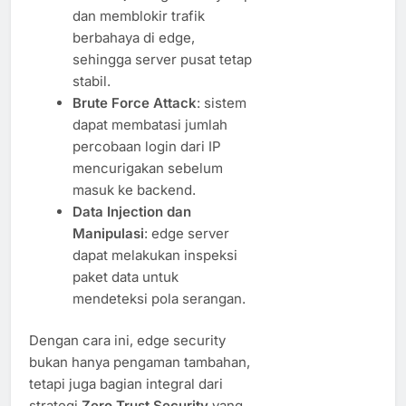
dan memblokir trafik
berbahaya di edge,
sehingga server pusat tetap
stabil.
Brute Force Attack
: sistem
dapat membatasi jumlah
percobaan login dari IP
mencurigakan sebelum
masuk ke backend.
Data Injection dan
Manipulasi
: edge server
dapat melakukan inspeksi
paket data untuk
mendeteksi pola serangan.
Dengan cara ini, edge security
bukan hanya pengaman tambahan,
tetapi juga bagian integral dari
strategi
Zero Trust Security
yang