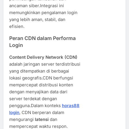
ancaman siber.Integrasi ini
memungkinkan pengalaman login
yang lebih aman, stabil, dan
efisien.
Peran CDN dalam Performa
Login
Content Delivery Network (CDN)
adalah jaringan server terdistribusi
yang ditempatkan di berbagai
lokasi geografis.CDN berfungsi
mempercepat distribusi konten
dengan menyajikan data dari
server terdekat dengan
pengguna.Dalam konteks
horas88
login
, CDN berperan dalam
mengurangi
latensi
dan
mempercepat waktu respon.