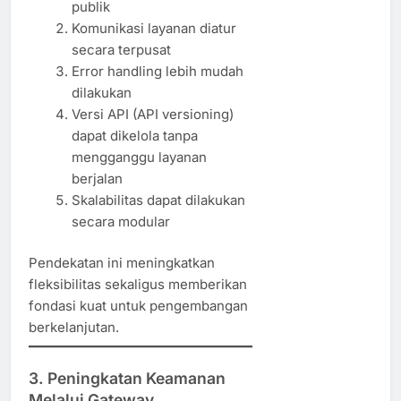
publik
Komunikasi layanan diatur
secara terpusat
Error handling lebih mudah
dilakukan
Versi API (API versioning)
dapat dikelola tanpa
mengganggu layanan
berjalan
Skalabilitas dapat dilakukan
secara modular
Pendekatan ini meningkatkan
fleksibilitas sekaligus memberikan
fondasi kuat untuk pengembangan
berkelanjutan.
3. Peningkatan Keamanan
Melalui Gateway