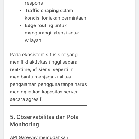
respons
Traffic shaping
dalam
kondisi lonjakan permintaan
Edge routing
untuk
mengurangi latensi antar
wilayah
Pada ekosistem situs slot yang
memiliki aktivitas tinggi secara
real-time, efisiensi seperti ini
membantu menjaga kualitas
pengalaman pengguna tanpa harus
meningkatkan kapasitas server
secara agresif.
5. Observabilitas dan Pola
Monitoring
API Gateway memudahkan