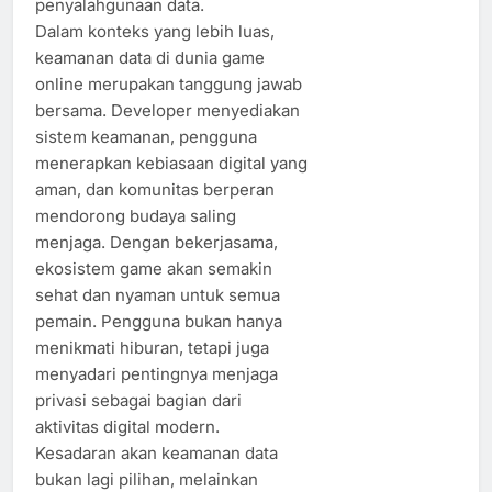
penyalahgunaan data.
Dalam konteks yang lebih luas,
keamanan data di dunia game
online merupakan tanggung jawab
bersama. Developer menyediakan
sistem keamanan, pengguna
menerapkan kebiasaan digital yang
aman, dan komunitas berperan
mendorong budaya saling
menjaga. Dengan bekerjasama,
ekosistem game akan semakin
sehat dan nyaman untuk semua
pemain. Pengguna bukan hanya
menikmati hiburan, tetapi juga
menyadari pentingnya menjaga
privasi sebagai bagian dari
aktivitas digital modern.
Kesadaran akan keamanan data
bukan lagi pilihan, melainkan