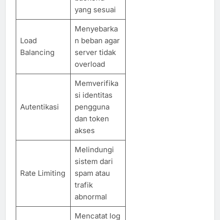
yang sesuai
Menyebarka
Load
n beban agar
Balancing
server tidak
overload
Memverifika
si identitas
Autentikasi
pengguna
dan token
akses
Melindungi
sistem dari
Rate Limiting
spam atau
trafik
abnormal
Mencatat log