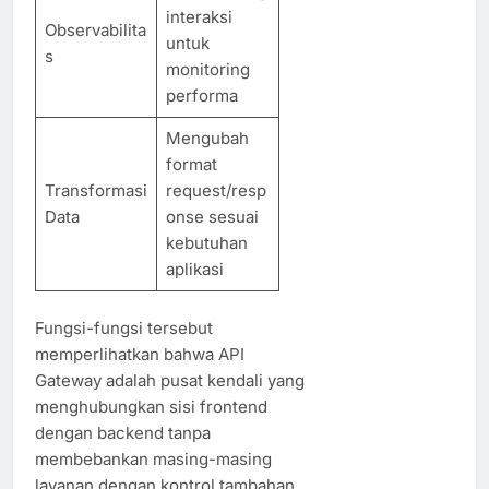
interaksi
Observabilita
untuk
s
monitoring
performa
Mengubah
format
Transformasi
request/resp
Data
onse sesuai
kebutuhan
aplikasi
Fungsi-fungsi tersebut
memperlihatkan bahwa API
Gateway adalah pusat kendali yang
menghubungkan sisi frontend
dengan backend tanpa
membebankan masing-masing
layanan dengan kontrol tambahan.