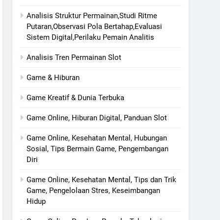
Analisis Struktur Permainan,Studi Ritme
Putaran,Observasi Pola Bertahap,Evaluasi
Sistem Digital,Perilaku Pemain Analitis
Analisis Tren Permainan Slot
Game & Hiburan
Game Kreatif & Dunia Terbuka
Game Online, Hiburan Digital, Panduan Slot
Game Online, Kesehatan Mental, Hubungan
Sosial, Tips Bermain Game, Pengembangan
Diri
Game Online, Kesehatan Mental, Tips dan Trik
Game, Pengelolaan Stres, Keseimbangan
Hidup