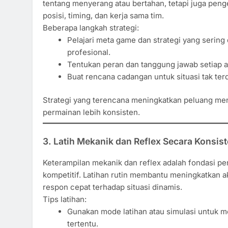
tentang menyerang atau bertahan, tetapi juga peng
posisi, timing, dan kerja sama tim.
Beberapa langkah strategi:
Pelajari meta game dan strategi yang serin
profesional.
Tentukan peran dan tanggung jawab setiap a
Buat rencana cadangan untuk situasi tak ter
Strategi yang terencana meningkatkan peluang m
permainan lebih konsisten.
3. Latih Mekanik dan Reflex Secara Konsis
Keterampilan mekanik dan reflex adalah fondasi pe
kompetitif. Latihan rutin membantu meningkatkan ak
respon cepat terhadap situasi dinamis.
Tips latihan:
Gunakan mode latihan atau simulasi untuk m
tertentu.