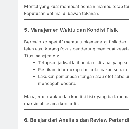
Mental yang kuat membuat pemain mampu tetap t
keputusan optimal di bawah tekanan.
5. Manajemen Waktu dan Kondisi Fisik
Bermain kompetitif membutuhkan energi fisik dan 
lelah atau kurang fokus cenderung membuat kesal
Tips manajemen:
Tetapkan jadwal latihan dan istirahat yang s
Pastikan tidur cukup dan pola makan sehat 
Lakukan pemanasan tangan atau otot sebelu
mencegah cedera.
Manajemen waktu dan kondisi fisik yang baik mema
maksimal selama kompetisi.
6. Belajar dari Analisis dan Review Pertan