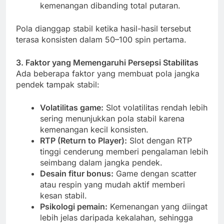
kemenangan dibanding total putaran.
Pola dianggap stabil ketika hasil-hasil tersebut
terasa konsisten dalam 50–100 spin pertama.
3. Faktor yang Memengaruhi Persepsi Stabilitas
Ada beberapa faktor yang membuat pola jangka
pendek tampak stabil:
Volatilitas game:
Slot volatilitas rendah lebih
sering menunjukkan pola stabil karena
kemenangan kecil konsisten.
RTP (Return to Player):
Slot dengan RTP
tinggi cenderung memberi pengalaman lebih
seimbang dalam jangka pendek.
Desain fitur bonus:
Game dengan scatter
atau respin yang mudah aktif memberi
kesan stabil.
Psikologi pemain:
Kemenangan yang diingat
lebih jelas daripada kekalahan, sehingga