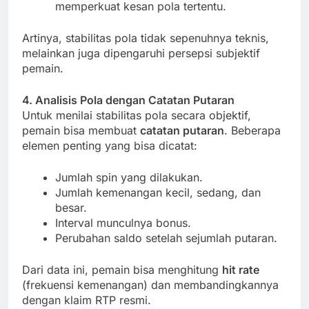
memperkuat kesan pola tertentu.
Artinya, stabilitas pola tidak sepenuhnya teknis,
melainkan juga dipengaruhi persepsi subjektif
pemain.
4. Analisis Pola dengan Catatan Putaran
Untuk menilai stabilitas pola secara objektif,
pemain bisa membuat
catatan putaran
. Beberapa
elemen penting yang bisa dicatat:
Jumlah spin yang dilakukan.
Jumlah kemenangan kecil, sedang, dan
besar.
Interval munculnya bonus.
Perubahan saldo setelah sejumlah putaran.
Dari data ini, pemain bisa menghitung
hit rate
(frekuensi kemenangan) dan membandingkannya
dengan klaim RTP resmi.