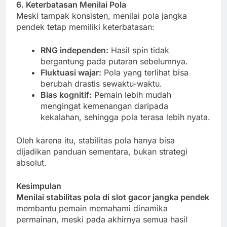
6. Keterbatasan Menilai Pola
Meski tampak konsisten, menilai pola jangka
pendek tetap memiliki keterbatasan:
RNG independen:
Hasil spin tidak
bergantung pada putaran sebelumnya.
Fluktuasi wajar:
Pola yang terlihat bisa
berubah drastis sewaktu-waktu.
Bias kognitif:
Pemain lebih mudah
mengingat kemenangan daripada
kekalahan, sehingga pola terasa lebih nyata.
Oleh karena itu, stabilitas pola hanya bisa
dijadikan panduan sementara, bukan strategi
absolut.
Kesimpulan
Menilai stabilitas pola di slot gacor jangka pendek
membantu pemain memahami dinamika
permainan, meski pada akhirnya semua hasil