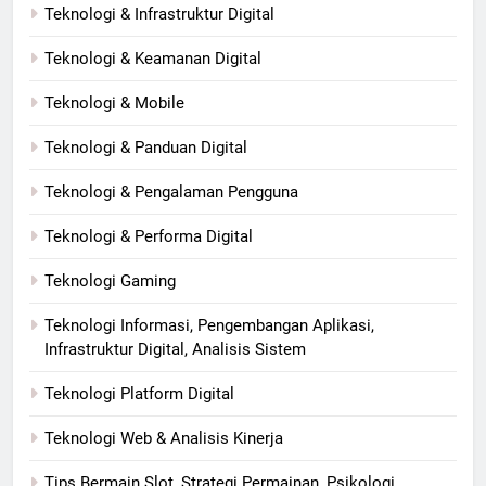
Teknologi & Infrastruktur Digital
Teknologi & Keamanan Digital
Teknologi & Mobile
Teknologi & Panduan Digital
Teknologi & Pengalaman Pengguna
Teknologi & Performa Digital
Teknologi Gaming
Teknologi Informasi, Pengembangan Aplikasi,
Infrastruktur Digital, Analisis Sistem
Teknologi Platform Digital
Teknologi Web & Analisis Kinerja
Tips Bermain Slot, Strategi Permainan, Psikologi