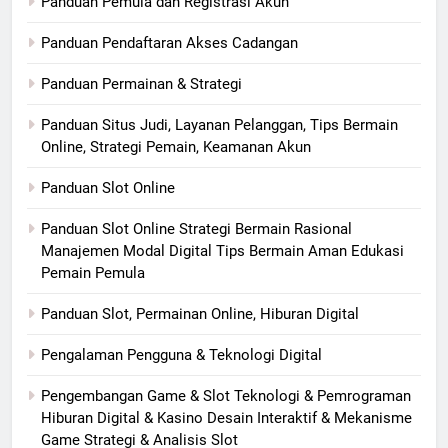
Panduan Pemula dan Registrasi Akun
Panduan Pendaftaran Akses Cadangan
Panduan Permainan & Strategi
Panduan Situs Judi, Layanan Pelanggan, Tips Bermain
Online, Strategi Pemain, Keamanan Akun
Panduan Slot Online
Panduan Slot Online Strategi Bermain Rasional
Manajemen Modal Digital Tips Bermain Aman Edukasi
Pemain Pemula
Panduan Slot, Permainan Online, Hiburan Digital
Pengalaman Pengguna & Teknologi Digital
Pengembangan Game & Slot Teknologi & Pemrograman
Hiburan Digital & Kasino Desain Interaktif & Mekanisme
Game Strategi & Analisis Slot