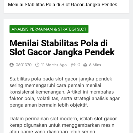
Menilai Stabilitas Pola di Slot Gacor Jangka Pendek
ANALISIS PERMAINAN & STRATEGI SLOT
Menilai Stabilitas Pola di
Slot Gacor Jangka Pendek
0
0601370
11 Months Ago
6 Mins
Stabilitas pola pada slot gacor jangka pendek
sering memengaruhi cara pemain menilai
konsistensi kemenangan. Artikel ini membahas
faktor pola, volatilitas, serta strategi analisis agar
pengalaman bermain lebih objektif.
Dalam permainan slot modern, istilah
slot gacor
kerap digunakan untuk menggambarkan mesin
atau game yang dianggap lebih sering