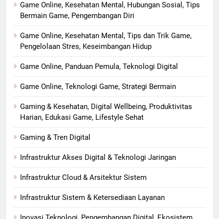
Game Online, Kesehatan Mental, Hubungan Sosial, Tips
Bermain Game, Pengembangan Diri
Game Online, Kesehatan Mental, Tips dan Trik Game,
Pengelolaan Stres, Keseimbangan Hidup
Game Online, Panduan Pemula, Teknologi Digital
Game Online, Teknologi Game, Strategi Bermain
Gaming & Kesehatan, Digital Wellbeing, Produktivitas
Harian, Edukasi Game, Lifestyle Sehat
Gaming & Tren Digital
Infrastruktur Akses Digital & Teknologi Jaringan
Infrastruktur Cloud & Arsitektur Sistem
Infrastruktur Sistem & Ketersediaan Layanan
Inovasi Teknologi, Pengembangan Digital, Ekosistem