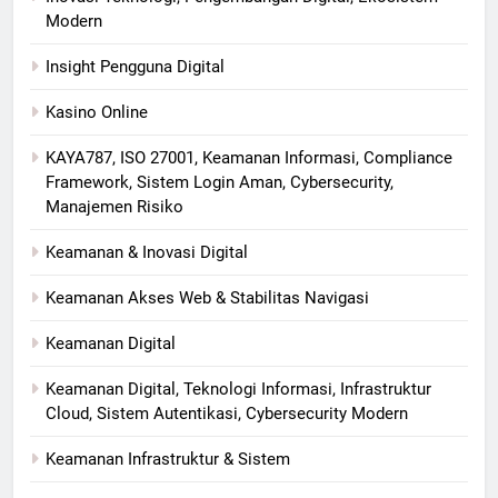
Modern
Insight Pengguna Digital
Kasino Online
KAYA787, ISO 27001, Keamanan Informasi, Compliance
Framework, Sistem Login Aman, Cybersecurity,
Manajemen Risiko
Keamanan & Inovasi Digital
Keamanan Akses Web & Stabilitas Navigasi
Keamanan Digital
Keamanan Digital, Teknologi Informasi, Infrastruktur
Cloud, Sistem Autentikasi, Cybersecurity Modern
Keamanan Infrastruktur & Sistem