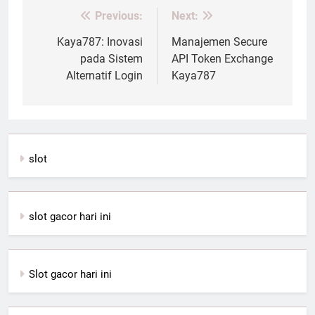
Previous:
Next:
Post
navigation
Kaya787: Inovasi
Manajemen Secure
pada Sistem
API Token Exchange
Alternatif Login
Kaya787
slot
slot gacor hari ini
Slot gacor hari ini