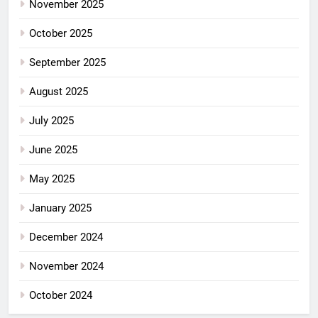
November 2025
October 2025
September 2025
August 2025
July 2025
June 2025
May 2025
January 2025
December 2024
November 2024
October 2024