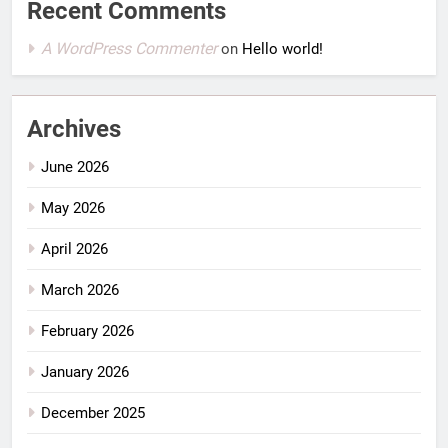
Recent Comments
A WordPress Commenter
on
Hello world!
Archives
June 2026
May 2026
April 2026
March 2026
February 2026
January 2026
December 2025