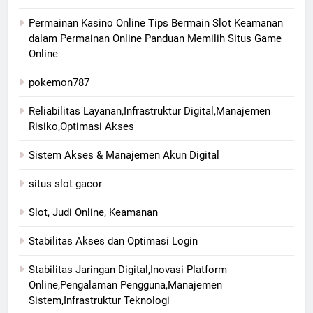
Permainan Kasino Online Tips Bermain Slot Keamanan
dalam Permainan Online Panduan Memilih Situs Game
Online
pokemon787
Reliabilitas Layanan,Infrastruktur Digital,Manajemen
Risiko,Optimasi Akses
Sistem Akses & Manajemen Akun Digital
situs slot gacor
Slot, Judi Online, Keamanan
Stabilitas Akses dan Optimasi Login
Stabilitas Jaringan Digital,Inovasi Platform
Online,Pengalaman Pengguna,Manajemen
Sistem,Infrastruktur Teknologi