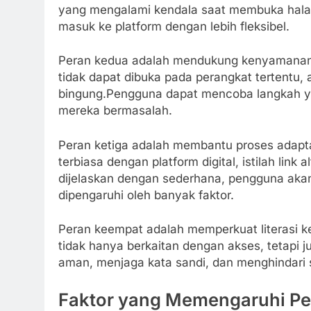
yang mengalami kendala saat membuka halama
masuk ke platform dengan lebih fleksibel.
Peran kedua adalah mendukung kenyamanan 
tidak dapat dibuka pada perangkat tertentu,
bingung.Pengguna dapat mencoba langkah y
mereka bermasalah.
Peran ketiga adalah membantu proses adapt
terbiasa dengan platform digital, istilah link
dijelaskan dengan sederhana, pengguna aka
dipengaruhi oleh banyak faktor.
Peran keempat adalah memperkuat literasi k
tidak hanya berkaitan dengan akses, tetapi
aman, menjaga kata sandi, dan menghindari
Faktor yang Memengaruhi Pen