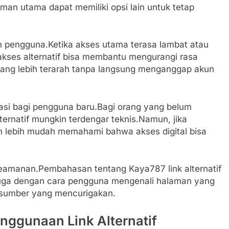
n utama dapat memiliki opsi lain untuk tetap
pengguna.Ketika akses utama terasa lambat atau
 akses alternatif bisa membantu mengurangi rasa
ang lebih terarah tanpa langsung menganggap akun
asi bagi pengguna baru.Bagi orang yang belum
 alternatif mungkin terdengar teknis.Namun, jika
n lebih mudah memahami bahwa akses digital bisa
eamanan.Pembahasan tentang Kaya787 link alternatif
 juga dengan cara pengguna mengenali halaman yang
 sumber yang mencurigakan.
ggunaan Link Alternatif