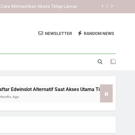
 Cara Memastikan Akses Tetap Lancar
a Tidak Tersedia dengan Langkah Aman
natif Saat Akses Utama Tidak Tersedia
NEWSLETTER
RANDOM NEWS
untuk Pengguna Baru agar Lebih Mudah
 Cara Memastikan Akses Tetap Lancar
a Tidak Tersedia dengan Langkah Aman
natif Saat Akses Utama Tidak Tersedia
ot Alternatif Saat Akses Utama Tidak Tersedia dengan Langk