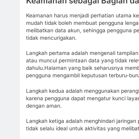
Keamanan sebagai Bagian dar
Keamanan harus menjadi perhatian utama ket
mudah tidak boleh membuat pengguna lengah t
melibatkan data akun, sehingga pengguna 
tidak mencurigakan.
Langkah pertama adalah mengenali tampilan 
atau muncul permintaan data yang tidak rele
dahulu.Halaman yang baik seharusnya membe
pengguna mengambil keputusan terburu-bur
Langkah kedua adalah menggunakan perangkat
karena pengguna dapat mengatur kunci layar
dengan aman.
Langkah ketiga adalah menghindari jaringan 
tidak selalu ideal untuk aktivitas yang melib