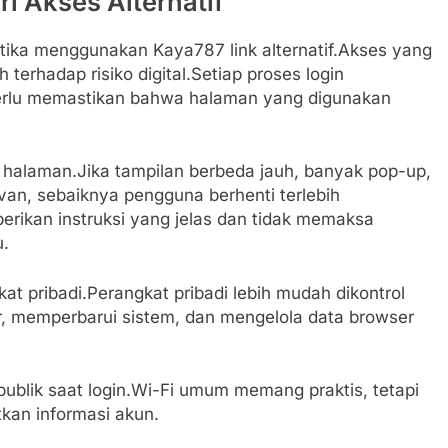
i Akses Alternatif
ika menggunakan Kaya787 link alternatif.Akses yang
erhadap risiko digital.Setiap proses login
perlu memastikan bahwa halaman yang digunakan
halaman.Jika tampilan berbeda jauh, banyak pop-up,
van, sebaiknya pengguna berhenti terlebih
rikan instruksi yang jelas dan tidak memaksa
u.
 pribadi.Perangkat pribadi lebih mudah dikontrol
, memperbarui sistem, dan mengelola data browser
publik saat login.Wi-Fi umum memang praktis, tetapi
atkan informasi akun.