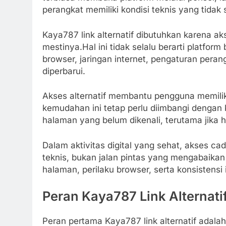
perangkat memiliki kondisi teknis yang tidak 
Kaya787 link alternatif dibutuhkan karena a
mestinya.Hal ini tidak selalu berarti platfor
browser, jaringan internet, pengaturan peran
diperbarui.
Akses alternatif membantu pengguna memil
kemudahan ini tetap perlu diimbangi dengan
halaman yang belum dikenali, terutama jika 
Dalam aktivitas digital yang sehat, akses ca
teknis, bukan jalan pintas yang mengabaika
halaman, perilaku browser, serta konsistensi
Peran Kaya787 Link Alternat
Peran pertama Kaya787 link alternatif ada