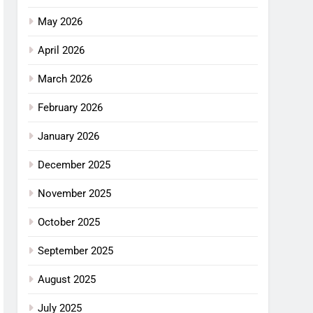
May 2026
April 2026
March 2026
February 2026
January 2026
December 2025
November 2025
October 2025
September 2025
August 2025
July 2025