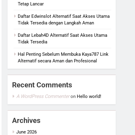
Tetap Lancar
Daftar Edwinslot Alternatif Saat Akses Utama
Tidak Tersedia dengan Langkah Aman
Daftar Lebah4D Alternatif Saat Akses Utama
Tidak Tersedia
Hal Penting Sebelum Membuka Kaya787 Link
Alternatif secara Aman dan Profesional
Recent Comments
A WordPress Commenter
on
Hello world!
Archives
June 2026