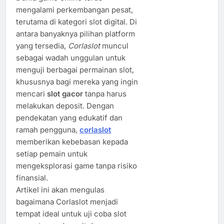
mengalami perkembangan pesat,
terutama di kategori slot digital. Di
antara banyaknya pilihan platform
yang tersedia,
Corlaslot
muncul
sebagai wadah unggulan untuk
menguji berbagai permainan slot,
khususnya bagi mereka yang ingin
mencari
slot gacor
tanpa harus
melakukan deposit. Dengan
pendekatan yang edukatif dan
ramah pengguna,
corlaslot
memberikan kebebasan kepada
setiap pemain untuk
mengeksplorasi game tanpa risiko
finansial.
Artikel ini akan mengulas
bagaimana Corlaslot menjadi
tempat ideal untuk uji coba slot