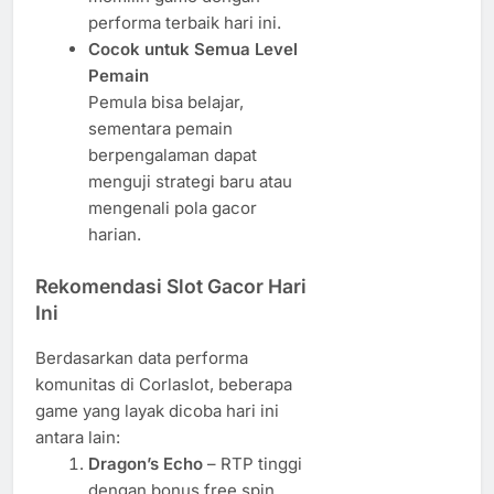
performa terbaik hari ini.
Cocok untuk Semua Level
Pemain
Pemula bisa belajar,
sementara pemain
berpengalaman dapat
menguji strategi baru atau
mengenali pola gacor
harian.
Rekomendasi Slot Gacor Hari
Ini
Berdasarkan data performa
komunitas di Corlaslot, beberapa
game yang layak dicoba hari ini
antara lain:
Dragon’s Echo
– RTP tinggi
dengan bonus free spin