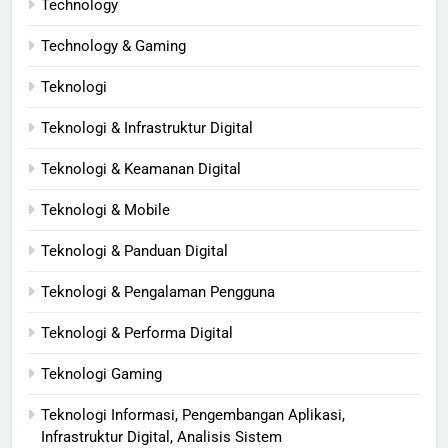
Technology
Technology & Gaming
Teknologi
Teknologi & Infrastruktur Digital
Teknologi & Keamanan Digital
Teknologi & Mobile
Teknologi & Panduan Digital
Teknologi & Pengalaman Pengguna
Teknologi & Performa Digital
Teknologi Gaming
Teknologi Informasi, Pengembangan Aplikasi,
Infrastruktur Digital, Analisis Sistem