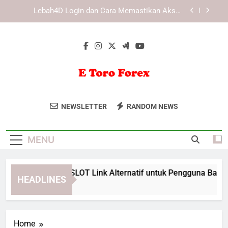
Tetap Lancar
Skip
Daftar Edwinslot Alternatif Saat Akses Utama
to
Tidak Tersedia dengan Langkah Aman
content
Daftar Lebah4D Alternatif Saat Akses Utama
Tidak Tersedia
Panduan EDWINSLOT Link Alternatif untuk
Pengguna Baru agar Lebih Mudah
Lebah4D Login dan Cara Memastikan Akses
Tetap Lancar
E Toro Forex
Mulai Trading Forex Dengan Platform
Daftar Edwinslot Alternatif Saat Akses Utama
NEWSLETTER
RANDOM NEWS
Tidak Tersedia dengan Langkah Aman
Profesional Dari E Toro Forex.
Daftar Lebah4D Alternatif Saat Akses Utama
Tidak Tersedia
MENU
Panduan EDWINSLOT Link Alternatif untuk Pengguna Baru aga
HEADLINES
1 Month Ago
Home