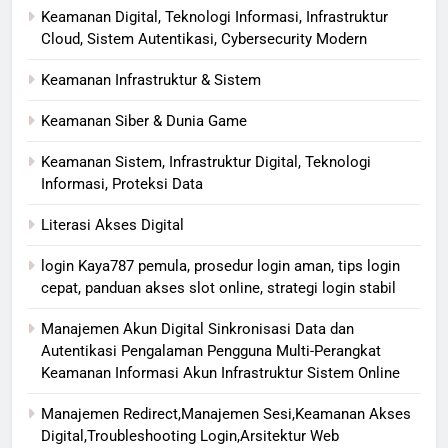
Keamanan Digital, Teknologi Informasi, Infrastruktur
Cloud, Sistem Autentikasi, Cybersecurity Modern
Keamanan Infrastruktur & Sistem
Keamanan Siber & Dunia Game
Keamanan Sistem, Infrastruktur Digital, Teknologi
Informasi, Proteksi Data
Literasi Akses Digital
login Kaya787 pemula, prosedur login aman, tips login
cepat, panduan akses slot online, strategi login stabil
Manajemen Akun Digital Sinkronisasi Data dan
Autentikasi Pengalaman Pengguna Multi-Perangkat
Keamanan Informasi Akun Infrastruktur Sistem Online
Manajemen Redirect,Manajemen Sesi,Keamanan Akses
Digital,Troubleshooting Login,Arsitektur Web