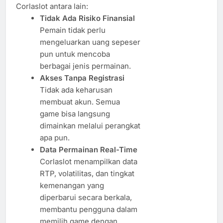
Corlaslot antara lain:
Tidak Ada Risiko Finansial
Pemain tidak perlu
mengeluarkan uang sepeser
pun untuk mencoba
berbagai jenis permainan.
Akses Tanpa Registrasi
Tidak ada keharusan
membuat akun. Semua
game bisa langsung
dimainkan melalui perangkat
apa pun.
Data Permainan Real-Time
Corlaslot menampilkan data
RTP, volatilitas, dan tingkat
kemenangan yang
diperbarui secara berkala,
membantu pengguna dalam
memilih game dengan