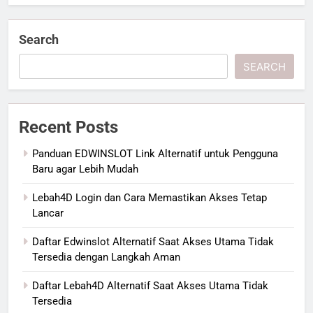
Search
SEARCH
Recent Posts
Panduan EDWINSLOT Link Alternatif untuk Pengguna
Baru agar Lebih Mudah
Lebah4D Login dan Cara Memastikan Akses Tetap
Lancar
Daftar Edwinslot Alternatif Saat Akses Utama Tidak
Tersedia dengan Langkah Aman
Daftar Lebah4D Alternatif Saat Akses Utama Tidak
Tersedia