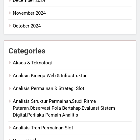
December 2024
November 2024
October 2024
Categories
Akses & Teknologi
Analisis Kinerja Web & Infrastruktur
Analisis Permainan & Strategi Slot
Analisis Struktur Permainan,Studi Ritme
Putaran,Observasi Pola Bertahap,Evaluasi Sistem
Digital,Perilaku Pemain Analitis
Analisis Tren Permainan Slot