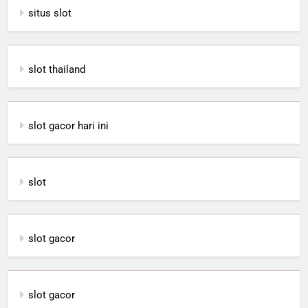
situs slot
slot thailand
slot gacor hari ini
slot
slot gacor
slot gacor