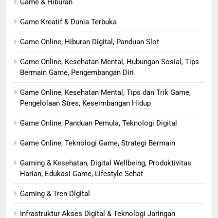
Game & Hiburan
Game Kreatif & Dunia Terbuka
Game Online, Hiburan Digital, Panduan Slot
Game Online, Kesehatan Mental, Hubungan Sosial, Tips
Bermain Game, Pengembangan Diri
Game Online, Kesehatan Mental, Tips dan Trik Game,
Pengelolaan Stres, Keseimbangan Hidup
Game Online, Panduan Pemula, Teknologi Digital
Game Online, Teknologi Game, Strategi Bermain
Gaming & Kesehatan, Digital Wellbeing, Produktivitas
Harian, Edukasi Game, Lifestyle Sehat
Gaming & Tren Digital
Infrastruktur Akses Digital & Teknologi Jaringan