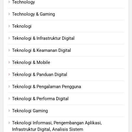
Technology
Technology & Gaming
Teknologi
Teknologi & Infrastruktur Digital
Teknologi & Keamanan Digital
Teknologi & Mobile
Teknologi & Panduan Digital
Teknologi & Pengalaman Pengguna
Teknologi & Performa Digital
Teknologi Gaming
Teknologi Informasi, Pengembangan Aplikasi,
Infrastruktur Digital, Analisis Sistem