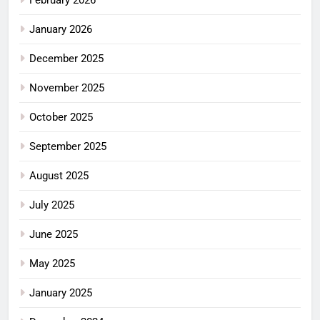
January 2026
December 2025
November 2025
October 2025
September 2025
August 2025
July 2025
June 2025
May 2025
January 2025