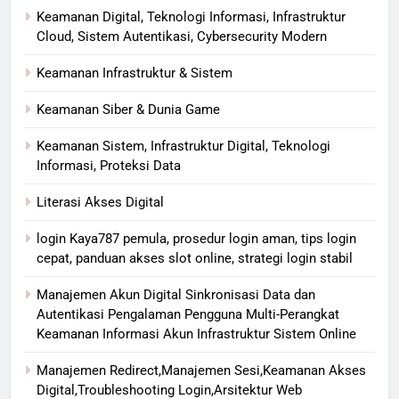
Keamanan Digital, Teknologi Informasi, Infrastruktur
Cloud, Sistem Autentikasi, Cybersecurity Modern
Keamanan Infrastruktur & Sistem
Keamanan Siber & Dunia Game
Keamanan Sistem, Infrastruktur Digital, Teknologi
Informasi, Proteksi Data
Literasi Akses Digital
login Kaya787 pemula, prosedur login aman, tips login
cepat, panduan akses slot online, strategi login stabil
Manajemen Akun Digital Sinkronisasi Data dan
Autentikasi Pengalaman Pengguna Multi-Perangkat
Keamanan Informasi Akun Infrastruktur Sistem Online
Manajemen Redirect,Manajemen Sesi,Keamanan Akses
Digital,Troubleshooting Login,Arsitektur Web