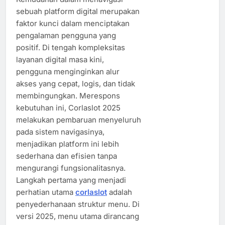
sebuah platform digital merupakan
faktor kunci dalam menciptakan
pengalaman pengguna yang
positif. Di tengah kompleksitas
layanan digital masa kini,
pengguna menginginkan alur
akses yang cepat, logis, dan tidak
membingungkan. Merespons
kebutuhan ini, Corlaslot 2025
melakukan pembaruan menyeluruh
pada sistem navigasinya,
menjadikan platform ini lebih
sederhana dan efisien tanpa
mengurangi fungsionalitasnya.
Langkah pertama yang menjadi
perhatian utama
corlaslot
adalah
penyederhanaan struktur menu. Di
versi 2025, menu utama dirancang