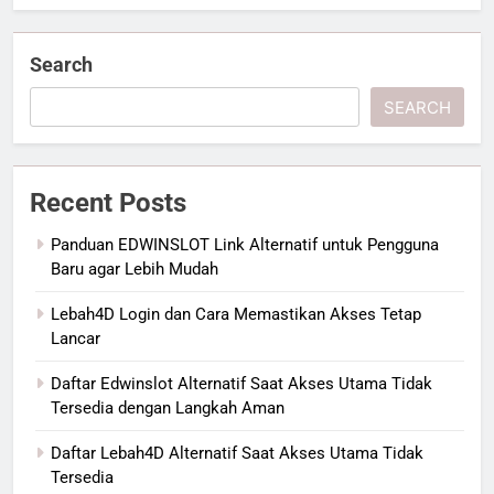
Search
SEARCH
Recent Posts
Panduan EDWINSLOT Link Alternatif untuk Pengguna
Baru agar Lebih Mudah
Lebah4D Login dan Cara Memastikan Akses Tetap
Lancar
Daftar Edwinslot Alternatif Saat Akses Utama Tidak
Tersedia dengan Langkah Aman
Daftar Lebah4D Alternatif Saat Akses Utama Tidak
Tersedia