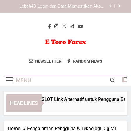
Skip
Lebah4D Login dan Cara Memastikan Akses
Tetap Lancar
to
content
Daftar Edwinslot Alternatif Saat Akses Utama
Tidak Tersedia dengan Langkah Aman
Daftar Lebah4D Alternatif Saat Akses Utama
Tidak Tersedia
Panduan EDWINSLOT Link Alternatif untuk
Pengguna Baru agar Lebih Mudah
E Toro Forex
Lebah4D Login dan Cara Memastikan Akses
Mulai Trading Forex Dengan Platform
Tetap Lancar
NEWSLETTER
RANDOM NEWS
Profesional Dari E Toro Forex.
Daftar Edwinslot Alternatif Saat Akses Utama
Tidak Tersedia dengan Langkah Aman
MENU
Daftar Lebah4D Alternatif Saat Akses Utama
Tidak Tersedia
Panduan EDWINSLOT Link Alternatif untuk Pengguna Baru ag
HEADLINES
1 Month Ago
Home
Pengalaman Pengguna & Teknologi Digital