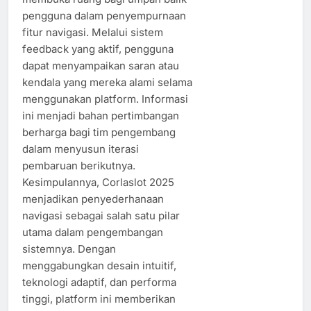
pengguna dalam penyempurnaan
fitur navigasi. Melalui sistem
feedback yang aktif, pengguna
dapat menyampaikan saran atau
kendala yang mereka alami selama
menggunakan platform. Informasi
ini menjadi bahan pertimbangan
berharga bagi tim pengembang
dalam menyusun iterasi
pembaruan berikutnya.
Kesimpulannya, Corlaslot 2025
menjadikan penyederhanaan
navigasi sebagai salah satu pilar
utama dalam pengembangan
sistemnya. Dengan
menggabungkan desain intuitif,
teknologi adaptif, dan performa
tinggi, platform ini memberikan