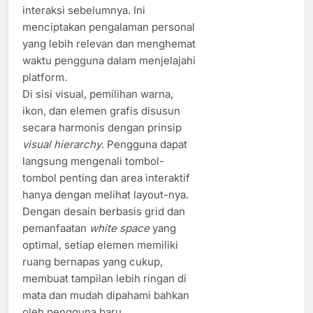
interaksi sebelumnya. Ini
menciptakan pengalaman personal
yang lebih relevan dan menghemat
waktu pengguna dalam menjelajahi
platform.
Di sisi visual, pemilihan warna,
ikon, dan elemen grafis disusun
secara harmonis dengan prinsip
visual hierarchy
. Pengguna dapat
langsung mengenali tombol-
tombol penting dan area interaktif
hanya dengan melihat layout-nya.
Dengan desain berbasis grid dan
pemanfaatan
white space
yang
optimal, setiap elemen memiliki
ruang bernapas yang cukup,
membuat tampilan lebih ringan di
mata dan mudah dipahami bahkan
oleh pengguna baru.