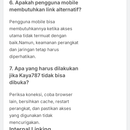
6. Apakah pengguna mobile
membutuhkan link alternatif?
Pengguna mobile bisa
membutuhkannya ketika akses
utama tidak termuat dengan
baik.Namun, keamanan perangkat
dan jaringan tetap harus
diperhatikan.
7. Apa yang harus dilakukan
jika Kaya787 tidak bisa
dibuka?
Periksa koneksi, coba browser
lain, bersihkan cache, restart
perangkat, dan pastikan akses
yang digunakan tidak
mencurigakan.
Internal Linking