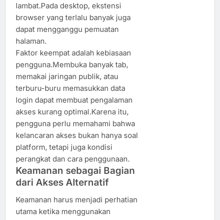
lambat.Pada desktop, ekstensi
browser yang terlalu banyak juga
dapat mengganggu pemuatan
halaman.
Faktor keempat adalah kebiasaan
pengguna.Membuka banyak tab,
memakai jaringan publik, atau
terburu-buru memasukkan data
login dapat membuat pengalaman
akses kurang optimal.Karena itu,
pengguna perlu memahami bahwa
kelancaran akses bukan hanya soal
platform, tetapi juga kondisi
perangkat dan cara penggunaan.
Keamanan sebagai Bagian
dari Akses Alternatif
Keamanan harus menjadi perhatian
utama ketika menggunakan