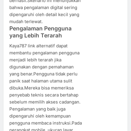
berhasil.Skenario ini menunjukkan
bahwa pengalaman digital sering
dipengaruhi oleh detail kecil yang
mudah terlewat.
Pengalaman Pengguna
yang Lebih Terarah
Kaya787 link alternatif dapat
membantu pengalaman pengguna
menjadi lebih terarah jika
digunakan dengan pemahaman
yang benar.Pengguna tidak perlu
panik saat halaman utama sulit
dibuka.Mereka bisa memeriksa
penyebab teknis secara bertahap
sebelum memilih akses cadangan.
Pengalaman yang baik juga
dipengaruhi oleh kemampuan
pengguna membaca instruksi.Pada
perangkat mobile, ukuran layar