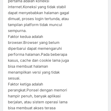
pertama adalah koneksi
internet.Koneksi yang tidak stabil
dapat menyebabkan halaman gagal
dimuat, proses login tertunda, atau
tampilan platform tidak muncul
sempurna.
Faktor kedua adalah
browser.Browser yang belum
diperbarui dapat memengaruhi
performa halaman.Pada beberapa
kasus, cache dan cookie lama juga
bisa membuat halaman
menampilkan versi yang tidak
sesuai.
Faktor ketiga adalah
perangkat.Ponsel dengan memori
hampir penuh, banyak aplikasi
berjalan, atau sistem operasi lama
bisa membuat akses terasa