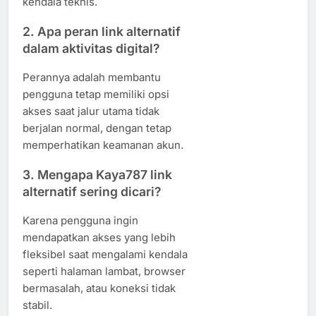
kendala teknis.
2. Apa peran link alternatif
dalam aktivitas digital?
Perannya adalah membantu
pengguna tetap memiliki opsi
akses saat jalur utama tidak
berjalan normal, dengan tetap
memperhatikan keamanan akun.
3. Mengapa Kaya787 link
alternatif sering dicari?
Karena pengguna ingin
mendapatkan akses yang lebih
fleksibel saat mengalami kendala
seperti halaman lambat, browser
bermasalah, atau koneksi tidak
stabil.