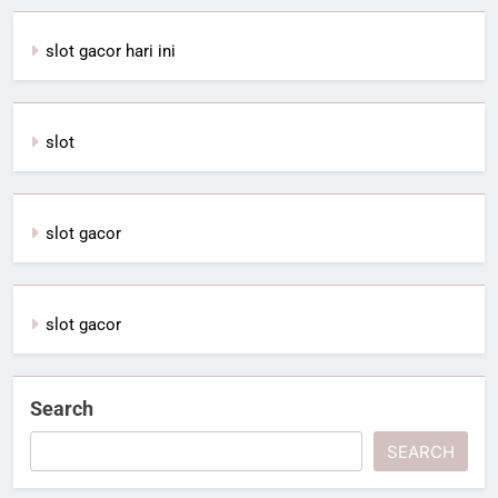
slot gacor hari ini
slot
slot gacor
slot gacor
Search
SEARCH