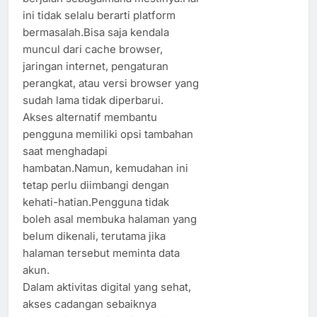
ini tidak selalu berarti platform
bermasalah.Bisa saja kendala
muncul dari cache browser,
jaringan internet, pengaturan
perangkat, atau versi browser yang
sudah lama tidak diperbarui.
Akses alternatif membantu
pengguna memiliki opsi tambahan
saat menghadapi
hambatan.Namun, kemudahan ini
tetap perlu diimbangi dengan
kehati-hatian.Pengguna tidak
boleh asal membuka halaman yang
belum dikenali, terutama jika
halaman tersebut meminta data
akun.
Dalam aktivitas digital yang sehat,
akses cadangan sebaiknya