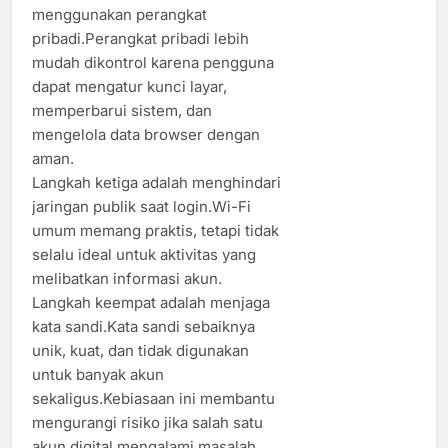
menggunakan perangkat
pribadi.Perangkat pribadi lebih
mudah dikontrol karena pengguna
dapat mengatur kunci layar,
memperbarui sistem, dan
mengelola data browser dengan
aman.
Langkah ketiga adalah menghindari
jaringan publik saat login.Wi-Fi
umum memang praktis, tetapi tidak
selalu ideal untuk aktivitas yang
melibatkan informasi akun.
Langkah keempat adalah menjaga
kata sandi.Kata sandi sebaiknya
unik, kuat, dan tidak digunakan
untuk banyak akun
sekaligus.Kebiasaan ini membantu
mengurangi risiko jika salah satu
akun digital mengalami masalah.