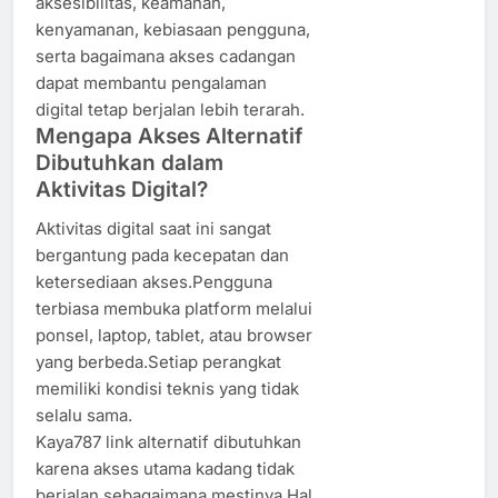
aksesibilitas, keamanan,
kenyamanan, kebiasaan pengguna,
serta bagaimana akses cadangan
dapat membantu pengalaman
digital tetap berjalan lebih terarah.
Mengapa Akses Alternatif
Dibutuhkan dalam
Aktivitas Digital?
Aktivitas digital saat ini sangat
bergantung pada kecepatan dan
ketersediaan akses.Pengguna
terbiasa membuka platform melalui
ponsel, laptop, tablet, atau browser
yang berbeda.Setiap perangkat
memiliki kondisi teknis yang tidak
selalu sama.
Kaya787 link alternatif dibutuhkan
karena akses utama kadang tidak
berjalan sebagaimana mestinya.Hal