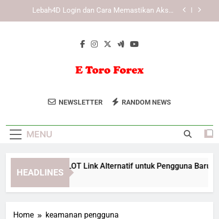
Skip
Daftar Edwinslot Alternatif Saat Akses Utama
to
Tidak Tersedia dengan Langkah Aman
content
Daftar Lebah4D Alternatif Saat Akses Utama
Tidak Tersedia
Panduan EDWINSLOT Link Alternatif untuk
Pengguna Baru agar Lebih Mudah
Lebah4D Login dan Cara Memastikan Akses
Tetap Lancar
E Toro Forex
Mulai Trading Forex Dengan Platform
Daftar Edwinslot Alternatif Saat Akses Utama
NEWSLETTER
RANDOM NEWS
Tidak Tersedia dengan Langkah Aman
Profesional Dari E Toro Forex.
Daftar Lebah4D Alternatif Saat Akses Utama
Tidak Tersedia
MENU
nduan EDWINSLOT Link Alternatif untuk Pengguna Baru agar
HEADLINES
Month Ago
Home
keamanan pengguna