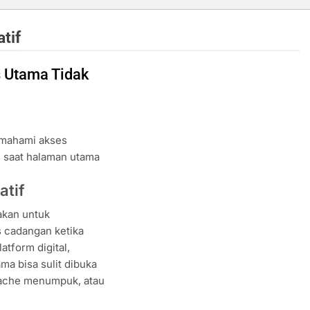
tif
s Utama Tidak
emahami akses
s saat halaman utama
atif
nakan untuk
s cadangan ketika
tform digital,
ma bisa sulit dibuka
 cache menumpuk, atau