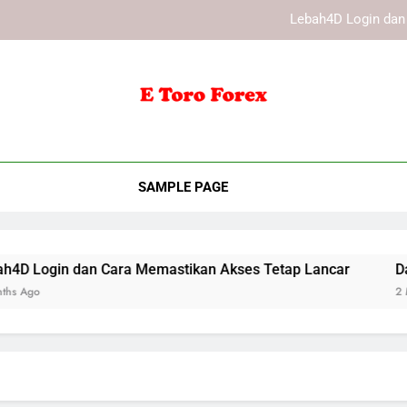
Lebah4D Login dan
Daftar Edwinslot Alternatif Saat Akses Utam
Daftar Lebah4D Alter
oro Forex
Panduan EDWINSLOT Link Alternatif 
ing Forex Dengan Platform Profesional Dari E Toro Forex.
Lebah4D Login dan
SAMPLE PAGE
Daftar Edwinslot Alternatif Saat Akses Utam
Daftar Lebah4D Alter
an Cara Memastikan Akses Tetap Lancar
Daftar Edwins
2 Months Ago