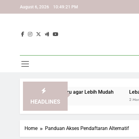
Skip
August 6, 2026
10:49:22 PM
to
content
E T
Mulai Trad
ntuk Pengguna Baru agar Lebih Mudah
Lebah4D Login d
2 Months Ago
HEADLINES
Home
Panduan Akses Pendaftaran Alternatif