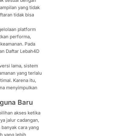
dak sesuai dengan
ampilan yang tidak
taran tidak bisa
gelolaan platform
tkan performa,
 keamanan. Pada
an Daftar Lebah4D
ersi lama, sistem
amanan yang terlalu
imal. Karena itu,
una menyimpulkan
gguna Baru
ilihan akses ketika
ya jalur cadangan,
 banyak cara yang
h yang lebih