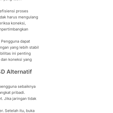
efisiensi proses
idak harus mengulang
riksa koneksi,
empertimbangkan
as. Pengguna dapat
ngan yang lebih stabil
ilitas ini penting
 dan koneksi yang
 Alternatif
 pengguna sebaiknya
ngkat pribadi.
 Jika jaringan tidak
. Setelah itu, buka