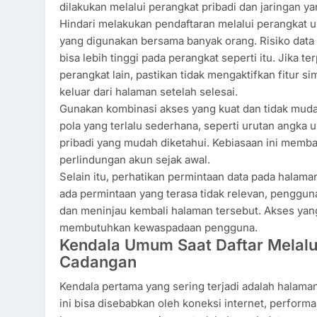
dilakukan melalui perangkat pribadi dan jaringan y
Hindari melakukan pendaftaran melalui perangkat 
yang digunakan bersama banyak orang. Risiko data
bisa lebih tinggi pada perangkat seperti itu. Jika
perangkat lain, pastikan tidak mengaktifkan fitur s
keluar dari halaman setelah selesai.
Gunakan kombinasi akses yang kuat dan tidak mudah
pola yang terlalu sederhana, seperti urutan angka
pribadi yang mudah diketahui. Kebiasaan ini memb
perlindungan akun sejak awal.
Selain itu, perhatikan permintaan data pada halama
ada permintaan yang terasa tidak relevan, penggun
dan meninjau kembali halaman tersebut. Akses yan
membutuhkan kewaspadaan pengguna.
Kendala Umum Saat Daftar Melalu
Cadangan
Kendala pertama yang sering terjadi adalah halaman
ini bisa disebabkan oleh koneksi internet, performa