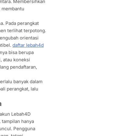
entara. Membersihkan
at membantu
na. Pada perangkat
n terlihat terpotong.
engubah orientasi
tibel.
daftar lebah4d
bnya bisa berupa
, atau koneksi
lang pendaftaran,
terlalu banyak dalam
li perangkat, lalu
a
 akun Lebah4D
 tampilan hanya
muncul. Pengguna
gan, tetapi