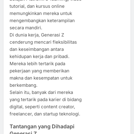
tutorial, dan kursus online
memungkinkan mereka untuk
mengembangkan keterampilan
secara mandiri.
Di dunia kerja, Generasi Z
cenderung mencari fleksibilitas
dan keseimbangan antara
kehidupan kerja dan pribadi.
Mereka lebih tertarik pada
pekerjaan yang memberikan
makna dan kesempatan untuk
berkembang.
Selain itu, banyak dari mereka
yang tertarik pada karier di bidang
digital, seperti content creator,
freelancer, dan startup teknologi.
Tantangan yang Dihadapi
Generasi Z