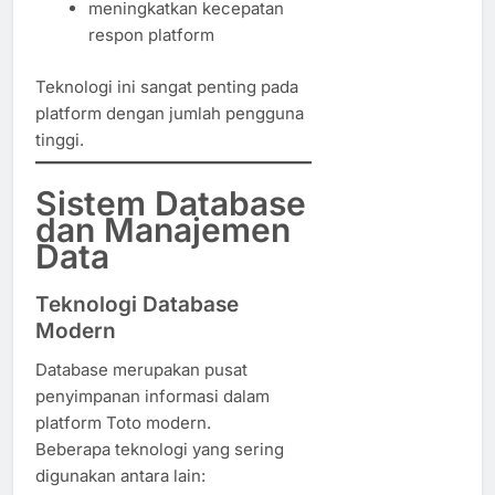
meningkatkan kecepatan
respon platform
Teknologi ini sangat penting pada
platform dengan jumlah pengguna
tinggi.
Sistem Database
dan Manajemen
Data
Teknologi Database
Modern
Database merupakan pusat
penyimpanan informasi dalam
platform Toto modern.
Beberapa teknologi yang sering
digunakan antara lain: