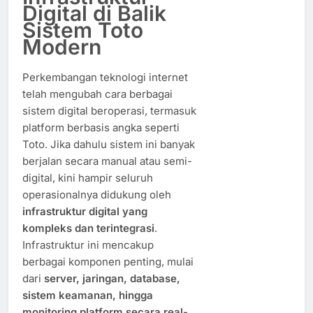
Digital di Balik
Sistem Toto
Modern
Perkembangan teknologi internet
telah mengubah cara berbagai
sistem digital beroperasi, termasuk
platform berbasis angka seperti
Toto. Jika dahulu sistem ini banyak
berjalan secara manual atau semi-
digital, kini hampir seluruh
operasionalnya didukung oleh
infrastruktur digital yang
kompleks dan terintegrasi
.
Infrastruktur ini mencakup
berbagai komponen penting, mulai
dari
server, jaringan, database,
sistem keamanan, hingga
monitoring platform secara real-