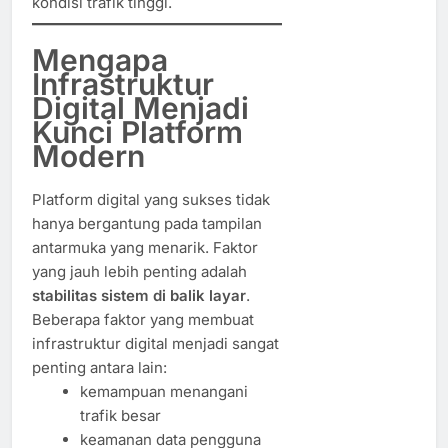
kondisi trafik tinggi.
Mengapa
Infrastruktur
Digital Menjadi
Kunci Platform
Modern
Platform digital yang sukses tidak
hanya bergantung pada tampilan
antarmuka yang menarik. Faktor
yang jauh lebih penting adalah
stabilitas sistem di balik layar
.
Beberapa faktor yang membuat
infrastruktur digital menjadi sangat
penting antara lain:
kemampuan menangani
trafik besar
keamanan data pengguna