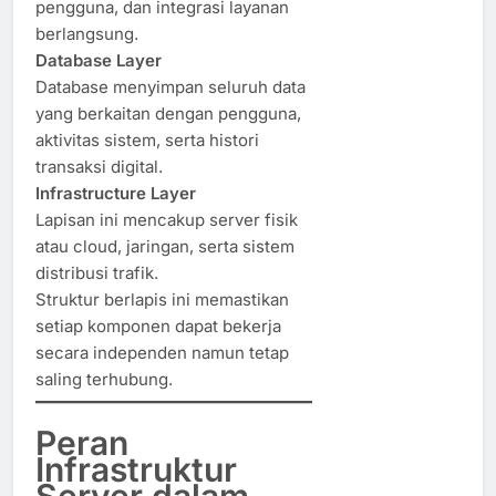
pengguna, dan integrasi layanan
berlangsung.
Database Layer
Database menyimpan seluruh data
yang berkaitan dengan pengguna,
aktivitas sistem, serta histori
transaksi digital.
Infrastructure Layer
Lapisan ini mencakup server fisik
atau cloud, jaringan, serta sistem
distribusi trafik.
Struktur berlapis ini memastikan
setiap komponen dapat bekerja
secara independen namun tetap
saling terhubung.
Peran
Infrastruktur
Server dalam