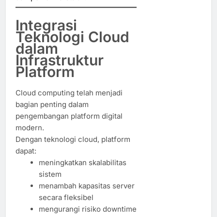
Integrasi
Teknologi Cloud
dalam
Infrastruktur
Platform
Cloud computing telah menjadi
bagian penting dalam
pengembangan platform digital
modern.
Dengan teknologi cloud, platform
dapat:
meningkatkan skalabilitas
sistem
menambah kapasitas server
secara fleksibel
mengurangi risiko downtime