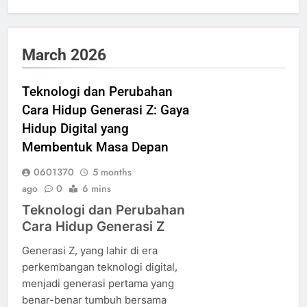
March 2026
Teknologi dan Perubahan
Cara Hidup Generasi Z: Gaya
Hidup Digital yang
Membentuk Masa Depan
0601370
5 months
ago
0
6 mins
Teknologi dan Perubahan
Cara Hidup Generasi Z
Generasi Z, yang lahir di era
perkembangan teknologi digital,
menjadi generasi pertama yang
benar-benar tumbuh bersama