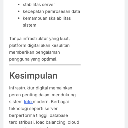
stabilitas server
kecepatan pemrosesan data
kemampuan skalabilitas
sistem
Tanpa infrastruktur yang kuat,
platform digital akan kesulitan
memberikan pengalaman
pengguna yang optimal.
Kesimpulan
Infrastruktur digital memainkan
peran penting dalam mendukung
sistem
toto
modern. Berbagai
teknologi seperti server
berperforma tinggi, database
terdistribusi, load balancing, cloud