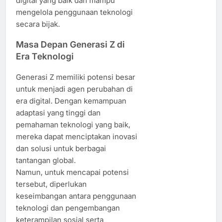
digital yang baik dan mampu
mengelola penggunaan teknologi
secara bijak.
Masa Depan Generasi Z di
Era Teknologi
Generasi Z memiliki potensi besar
untuk menjadi agen perubahan di
era digital. Dengan kemampuan
adaptasi yang tinggi dan
pemahaman teknologi yang baik,
mereka dapat menciptakan inovasi
dan solusi untuk berbagai
tantangan global.
Namun, untuk mencapai potensi
tersebut, diperlukan
keseimbangan antara penggunaan
teknologi dan pengembangan
keterampilan sosial serta