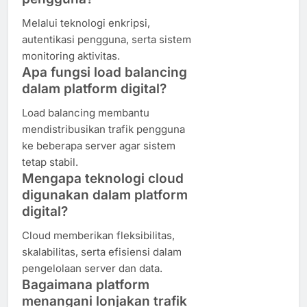
Melalui teknologi enkripsi,
autentikasi pengguna, serta sistem
monitoring aktivitas.
Apa fungsi load balancing
dalam platform digital?
Load balancing membantu
mendistribusikan trafik pengguna
ke beberapa server agar sistem
tetap stabil.
Mengapa teknologi cloud
digunakan dalam platform
digital?
Cloud memberikan fleksibilitas,
skalabilitas, serta efisiensi dalam
pengelolaan server dan data.
Bagaimana platform
menangani lonjakan trafik