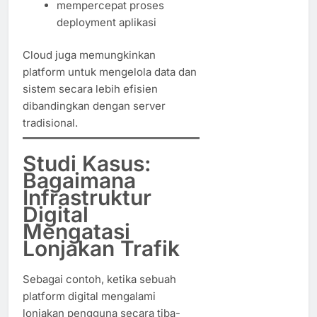
mempercepat proses
deployment aplikasi
Cloud juga memungkinkan
platform untuk mengelola data dan
sistem secara lebih efisien
dibandingkan dengan server
tradisional.
Studi Kasus:
Bagaimana
Infrastruktur
Digital
Mengatasi
Lonjakan Trafik
Sebagai contoh, ketika sebuah
platform digital mengalami
lonjakan pengguna secara tiba-