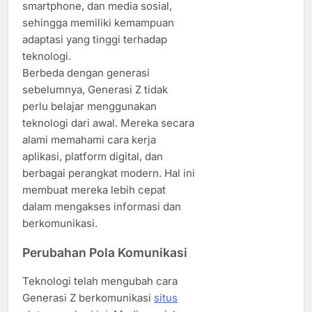
smartphone, dan media sosial,
sehingga memiliki kemampuan
adaptasi yang tinggi terhadap
teknologi.
Berbeda dengan generasi
sebelumnya, Generasi Z tidak
perlu belajar menggunakan
teknologi dari awal. Mereka secara
alami memahami cara kerja
aplikasi, platform digital, dan
berbagai perangkat modern. Hal ini
membuat mereka lebih cepat
dalam mengakses informasi dan
berkomunikasi.
Perubahan Pola Komunikasi
Teknologi telah mengubah cara
Generasi Z berkomunikasi
situs