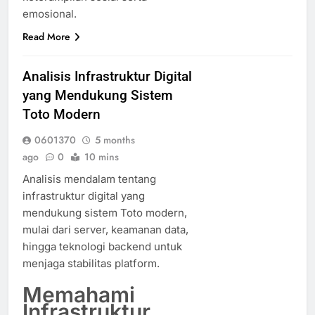
emosional.
Read More
Analisis Infrastruktur Digital
yang Mendukung Sistem
Toto Modern
0601370
5 months
ago
0
10 mins
Analisis mendalam tentang
infrastruktur digital yang
mendukung sistem Toto modern,
mulai dari server, keamanan data,
hingga teknologi backend untuk
menjaga stabilitas platform.
Memahami
Infrastruktur