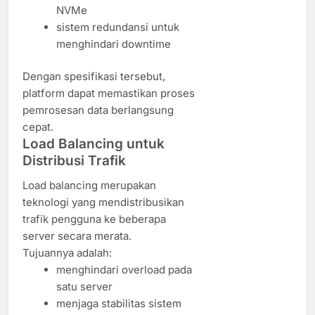
NVMe
sistem redundansi untuk
menghindari downtime
Dengan spesifikasi tersebut,
platform dapat memastikan proses
pemrosesan data berlangsung
cepat.
Load Balancing untuk
Distribusi Trafik
Load balancing merupakan
teknologi yang mendistribusikan
trafik pengguna ke beberapa
server secara merata.
Tujuannya adalah:
menghindari overload pada
satu server
menjaga stabilitas sistem