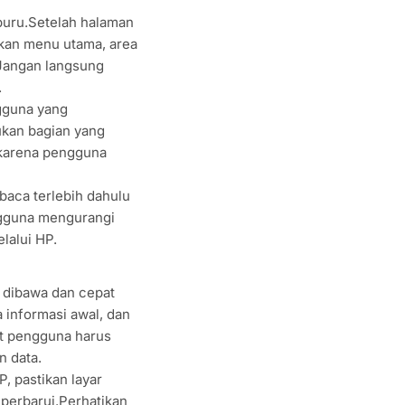
buru.Setelah halaman
ikan menu utama, area
.Jangan langsung
.
ngguna yang
kan bagian yang
 karena pengguna
 baca terlebih dahulu
ngguna mengurangi
lalui HP.
h dibawa dan cepat
informasi awal, dan
t pengguna harus
n data.
, pastikan layar
iperbarui.Perhatikan