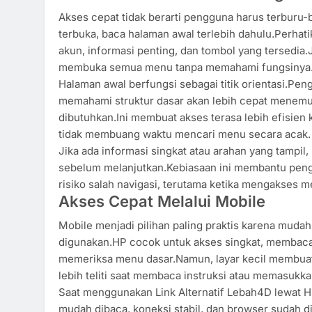
Akses cepat tidak berarti pengguna harus terburu-
terbuka, baca halaman awal terlebih dahulu.Perhat
akun, informasi penting, dan tombol yang tersedia
membuka semua menu tanpa memahami fungsinya
Halaman awal berfungsi sebagai titik orientasi.Pe
memahami struktur dasar akan lebih cepat menemu
dibutuhkan.Ini membuat akses terasa lebih efisien
tidak membuang waktu mencari menu secara acak.
Jika ada informasi singkat atau arahan yang tampil,
sebelum melanjutkan.Kebiasaan ini membantu pe
risiko salah navigasi, terutama ketika mengakses me
Akses Cepat Melalui Mobile
Mobile menjadi pilihan paling praktis karena muda
digunakan.HP cocok untuk akses singkat, membaca 
memeriksa menu dasar.Namun, layar kecil membua
lebih teliti saat membaca instruksi atau memasukka
Saat menggunakan Link Alternatif Lebah4D lewat HP
mudah dibaca, koneksi stabil, dan browser sudah d