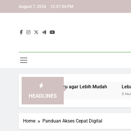
Skip
August 7, 2026
12:37:55 PM
to
content
E T
Mulai Trad
tuk Pengguna Baru agar Lebih Mudah
Lebah4D Login da
2 Months Ago
HEADLINES
Home
Panduan Akses Cepat Digital