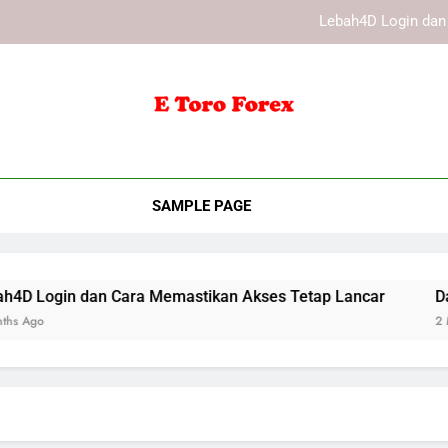
Lebah4D Login dan
Daftar Edwinslot Alternatif Saat Akses Utam
Daftar Lebah4D Alter
oro Forex
Panduan EDWINSLOT Link Alternatif 
ing Forex Dengan Platform Profesional Dari E Toro Forex.
Lebah4D Login dan
SAMPLE PAGE
Daftar Edwinslot Alternatif Saat Akses Utam
Daftar Lebah4D Alter
n Cara Memastikan Akses Tetap Lancar
Daftar Edwinsl
2 Months Ago