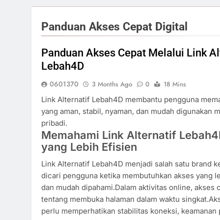
Panduan Akses Cepat Digital
Panduan Akses Cepat Melalui Link Al
Lebah4D
0601370
3 Months Ago
0
18 Mins
Link Alternatif Lebah4D membantu pengguna mem
yang aman, stabil, nyaman, dan mudah digunakan m
pribadi.
Memahami Link Alternatif Lebah4
yang Lebih Efisien
Link Alternatif Lebah4D menjadi salah satu brand 
dicari pengguna ketika membutuhkan akses yang leb
dan mudah dipahami.Dalam aktivitas online, akses 
tentang membuka halaman dalam waktu singkat.Aks
perlu memperhatikan stabilitas koneksi, keamanan 