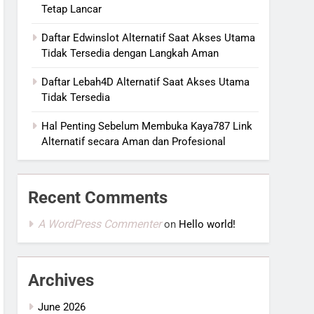
Tetap Lancar
Daftar Edwinslot Alternatif Saat Akses Utama
Tidak Tersedia dengan Langkah Aman
Daftar Lebah4D Alternatif Saat Akses Utama
Tidak Tersedia
Hal Penting Sebelum Membuka Kaya787 Link
Alternatif secara Aman dan Profesional
Recent Comments
A WordPress Commenter
on
Hello world!
Archives
June 2026