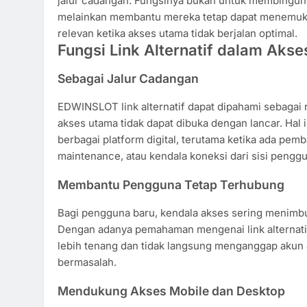
jalur cadangan. Fungsinya bukan untuk membingu
melainkan membantu mereka tetap dapat menemuk
relevan ketika akses utama tidak berjalan optimal.
Fungsi Link Alternatif dalam Akses
Sebagai Jalur Cadangan
EDWINSLOT link alternatif dapat dipahami sebagai 
akses utama tidak dapat dibuka dengan lancar. Hal 
berbagai platform digital, terutama ketika ada pem
maintenance, atau kendala koneksi dari sisi pengg
Membantu Pengguna Tetap Terhubung
Bagi pengguna baru, kendala akses sering menimb
Dengan adanya pemahaman mengenai link alternati
lebih tenang dan tidak langsung menganggap akun 
bermasalah.
Mendukung Akses Mobile dan Desktop