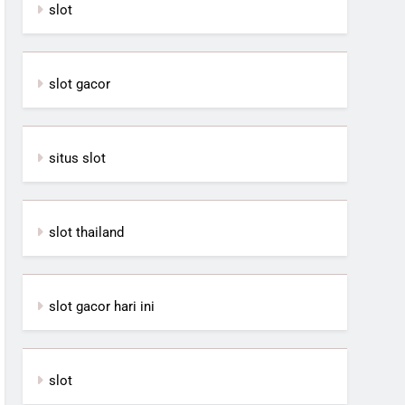
slot
slot gacor
situs slot
slot thailand
slot gacor hari ini
slot