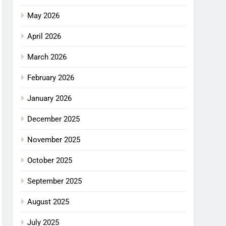
May 2026
April 2026
March 2026
February 2026
January 2026
December 2025
November 2025
October 2025
September 2025
August 2025
July 2025