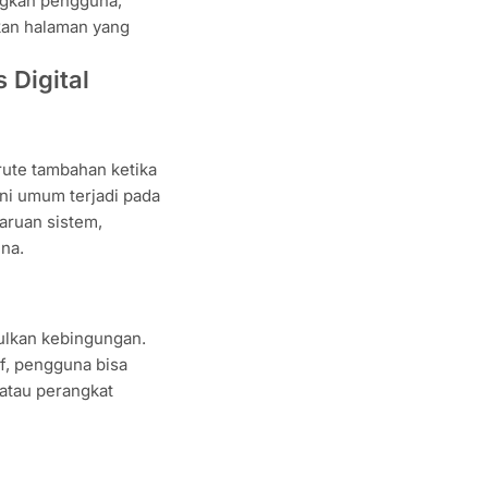
ngkan pengguna,
an halaman yang
 Digital
rute tambahan ketika
ini umum terjadi pada
baruan sistem,
una.
ulkan kebingungan.
f, pengguna bisa
atau perangkat