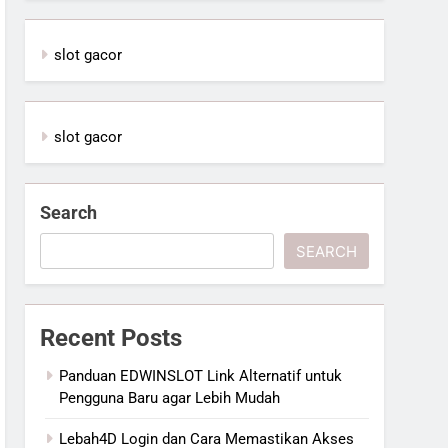
slot gacor
slot gacor
Search
SEARCH
Recent Posts
Panduan EDWINSLOT Link Alternatif untuk
Pengguna Baru agar Lebih Mudah
Lebah4D Login dan Cara Memastikan Akses