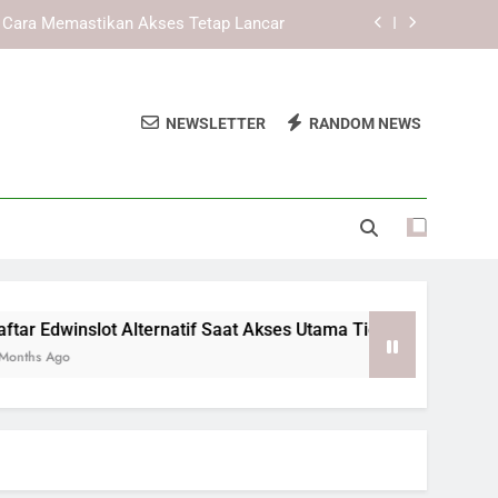
 Cara Memastikan Akses Tetap Lancar
a Tidak Tersedia dengan Langkah Aman
natif Saat Akses Utama Tidak Tersedia
NEWSLETTER
RANDOM NEWS
untuk Pengguna Baru agar Lebih Mudah
 Cara Memastikan Akses Tetap Lancar
a Tidak Tersedia dengan Langkah Aman
natif Saat Akses Utama Tidak Tersedia
lot Alternatif Saat Akses Utama Tidak Tersedia dengan Lang