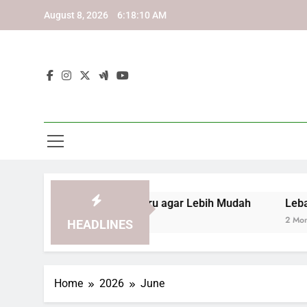
Skip
August 8, 2026
6:18:11 AM
to
content
E T
Mulai Trad
ntuk Pengguna Baru agar Lebih Mudah
Lebah4D Login d
2 Months Ago
HEADLINES
Home
2026
June