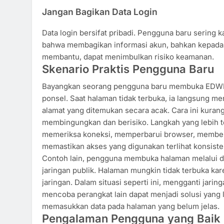
Jangan Bagikan Data Login
Data login bersifat pribadi. Pengguna baru sering k
bahwa membagikan informasi akun, bahkan kepada
membantu, dapat menimbulkan risiko keamanan.
Skenario Praktis Pengguna Baru
Bayangkan seorang pengguna baru membuka EDWI
ponsel. Saat halaman tidak terbuka, ia langsung 
alamat yang ditemukan secara acak. Cara ini kurang
membingungkan dan berisiko. Langkah yang lebih t
memeriksa koneksi, memperbarui browser, member
memastikan akses yang digunakan terlihat konsiste
Contoh lain, pengguna membuka halaman melalui d
jaringan publik. Halaman mungkin tidak terbuka ka
jaringan. Dalam situasi seperti ini, mengganti jaring
mencoba perangkat lain dapat menjadi solusi yang 
memasukkan data pada halaman yang belum jelas.
Pengalaman Pengguna yang Baik