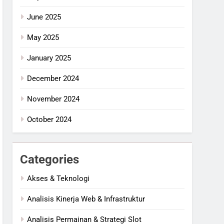
June 2025
May 2025
January 2025
December 2024
November 2024
October 2024
Categories
Akses & Teknologi
Analisis Kinerja Web & Infrastruktur
Analisis Permainan & Strategi Slot