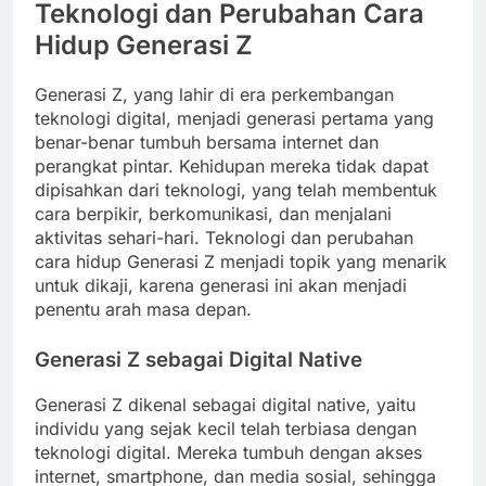
Teknologi dan Perubahan Cara
Hidup Generasi Z
Generasi Z, yang lahir di era perkembangan
teknologi digital, menjadi generasi pertama yang
benar-benar tumbuh bersama internet dan
perangkat pintar. Kehidupan mereka tidak dapat
dipisahkan dari teknologi, yang telah membentuk
cara berpikir, berkomunikasi, dan menjalani
aktivitas sehari-hari. Teknologi dan perubahan
cara hidup Generasi Z menjadi topik yang menarik
untuk dikaji, karena generasi ini akan menjadi
penentu arah masa depan.
Generasi Z sebagai Digital Native
Generasi Z dikenal sebagai digital native, yaitu
individu yang sejak kecil telah terbiasa dengan
teknologi digital. Mereka tumbuh dengan akses
internet, smartphone, dan media sosial, sehingga