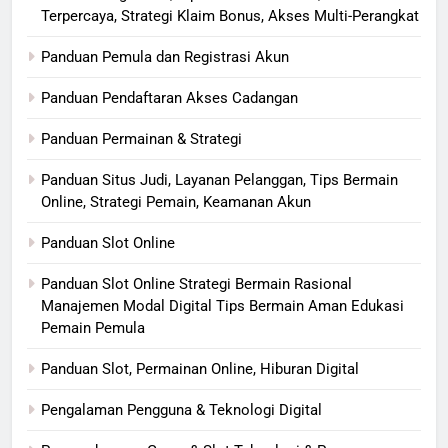
Terpercaya, Strategi Klaim Bonus, Akses Multi-Perangkat
Panduan Pemula dan Registrasi Akun
Panduan Pendaftaran Akses Cadangan
Panduan Permainan & Strategi
Panduan Situs Judi, Layanan Pelanggan, Tips Bermain
Online, Strategi Pemain, Keamanan Akun
Panduan Slot Online
Panduan Slot Online Strategi Bermain Rasional
Manajemen Modal Digital Tips Bermain Aman Edukasi
Pemain Pemula
Panduan Slot, Permainan Online, Hiburan Digital
Pengalaman Pengguna & Teknologi Digital