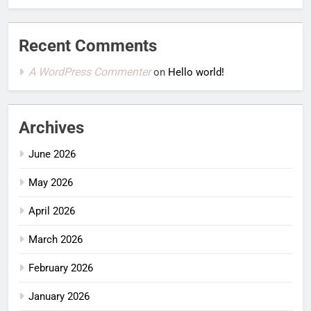
Recent Comments
A WordPress Commenter
on
Hello world!
Archives
June 2026
May 2026
April 2026
March 2026
February 2026
January 2026