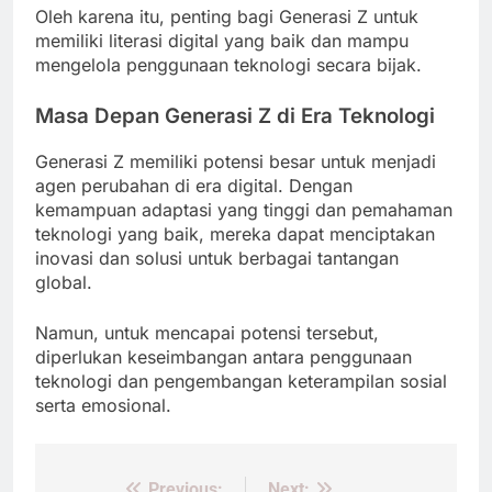
Oleh karena itu, penting bagi Generasi Z untuk
memiliki literasi digital yang baik dan mampu
mengelola penggunaan teknologi secara bijak.
Masa Depan Generasi Z di Era Teknologi
Generasi Z memiliki potensi besar untuk menjadi
agen perubahan di era digital. Dengan
kemampuan adaptasi yang tinggi dan pemahaman
teknologi yang baik, mereka dapat menciptakan
inovasi dan solusi untuk berbagai tantangan
global.
Namun, untuk mencapai potensi tersebut,
diperlukan keseimbangan antara penggunaan
teknologi dan pengembangan keterampilan sosial
serta emosional.
Previous:
Next: