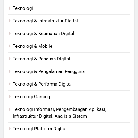
Teknologi
Teknologi & Infrastruktur Digital
Teknologi & Keamanan Digital
Teknologi & Mobile
Teknologi & Panduan Digital
Teknologi & Pengalaman Pengguna
Teknologi & Performa Digital
Teknologi Gaming
Teknologi Informasi, Pengembangan Aplikasi,
Infrastruktur Digital, Analisis Sistem
Teknologi Platform Digital