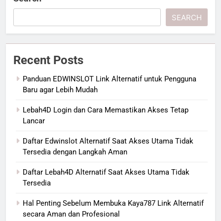
SEARCH
Recent Posts
Panduan EDWINSLOT Link Alternatif untuk Pengguna
Baru agar Lebih Mudah
Lebah4D Login dan Cara Memastikan Akses Tetap
Lancar
Daftar Edwinslot Alternatif Saat Akses Utama Tidak
Tersedia dengan Langkah Aman
Daftar Lebah4D Alternatif Saat Akses Utama Tidak
Tersedia
Hal Penting Sebelum Membuka Kaya787 Link Alternatif
secara Aman dan Profesional