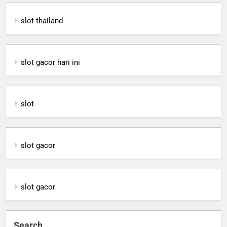
slot thailand
slot gacor hari ini
slot
slot gacor
slot gacor
Search