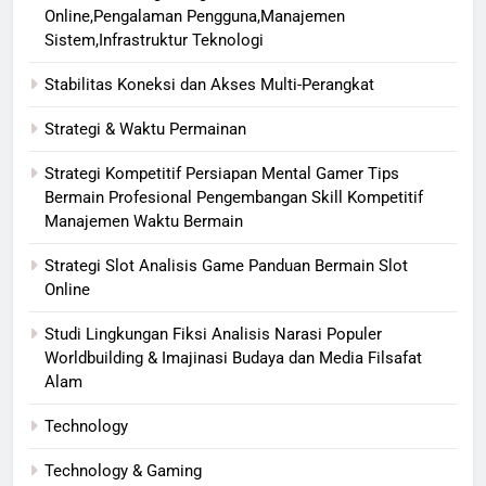
Online,Pengalaman Pengguna,Manajemen
Sistem,Infrastruktur Teknologi
Stabilitas Koneksi dan Akses Multi-Perangkat
Strategi & Waktu Permainan
Strategi Kompetitif Persiapan Mental Gamer Tips
Bermain Profesional Pengembangan Skill Kompetitif
Manajemen Waktu Bermain
Strategi Slot Analisis Game Panduan Bermain Slot
Online
Studi Lingkungan Fiksi Analisis Narasi Populer
Worldbuilding & Imajinasi Budaya dan Media Filsafat
Alam
Technology
Technology & Gaming