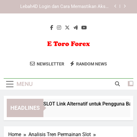
Lebah4D Login dan Cara Memastikan Akses
Skip
Tetap Lancar
to
Daftar Edwinslot Alternatif Saat Akses Utama
content
Tidak Tersedia dengan Langkah Aman
Daftar Lebah4D Alternatif Saat Akses Utama
Tidak Tersedia
Panduan EDWINSLOT Link Alternatif untuk
Pengguna Baru agar Lebih Mudah
E Toro Forex
Lebah4D Login dan Cara Memastikan Akses
Mulai Trading Forex Dengan Platform
Tetap Lancar
NEWSLETTER
RANDOM NEWS
Profesional Dari E Toro Forex.
Daftar Edwinslot Alternatif Saat Akses Utama
Tidak Tersedia dengan Langkah Aman
MENU
Daftar Lebah4D Alternatif Saat Akses Utama
Tidak Tersedia
Panduan EDWINSLOT Link Alternatif untuk Pengguna Baru ag
HEADLINES
1 Month Ago
Home
Analisis Tren Permainan Slot