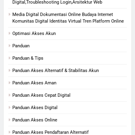
Digital,Troubleshooting Login,Arsitektur Web
Media Digital Dokumentasi Online Budaya Internet
Komunitas Digital Identitas Virtual Tren Platform Online
Optimasi Akses Akun
Panduan
Panduan & Tips
Panduan Akses Alternatif & Stabilitas Akun
Panduan Akses Aman
Panduan Akses Cepat Digital
Panduan Akses Digital
Panduan Akses Online
Panduan Akses Pendaftaran Alternatif