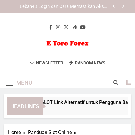
Skip
Daftar Edwinslot Alternatif Saat Akses Utama
to
Tidak Tersedia dengan Langkah Aman
content
Daftar Lebah4D Alternatif Saat Akses Utama
Tidak Tersedia
Panduan EDWINSLOT Link Alternatif untuk
Pengguna Baru agar Lebih Mudah
Lebah4D Login dan Cara Memastikan Akses
Tetap Lancar
E Toro Forex
Mulai Trading Forex Dengan Platform
Daftar Edwinslot Alternatif Saat Akses Utama
NEWSLETTER
RANDOM NEWS
Tidak Tersedia dengan Langkah Aman
Profesional Dari E Toro Forex.
Daftar Lebah4D Alternatif Saat Akses Utama
Tidak Tersedia
MENU
Panduan EDWINSLOT Link Alternatif untuk Pengguna Baru aga
HEADLINES
1 Month Ago
Home
Panduan Slot Online