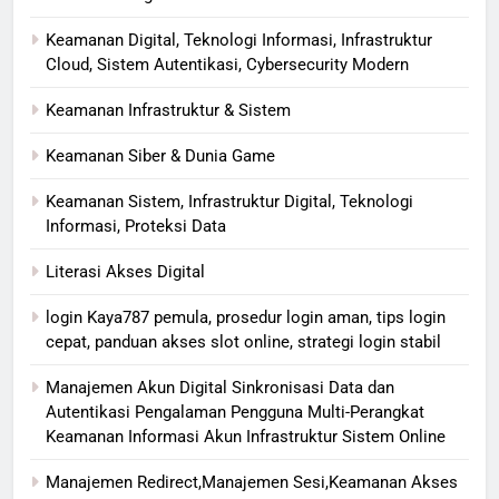
Keamanan Digital, Teknologi Informasi, Infrastruktur
Cloud, Sistem Autentikasi, Cybersecurity Modern
Keamanan Infrastruktur & Sistem
Keamanan Siber & Dunia Game
Keamanan Sistem, Infrastruktur Digital, Teknologi
Informasi, Proteksi Data
Literasi Akses Digital
login Kaya787 pemula, prosedur login aman, tips login
cepat, panduan akses slot online, strategi login stabil
Manajemen Akun Digital Sinkronisasi Data dan
Autentikasi Pengalaman Pengguna Multi-Perangkat
Keamanan Informasi Akun Infrastruktur Sistem Online
Manajemen Redirect,Manajemen Sesi,Keamanan Akses