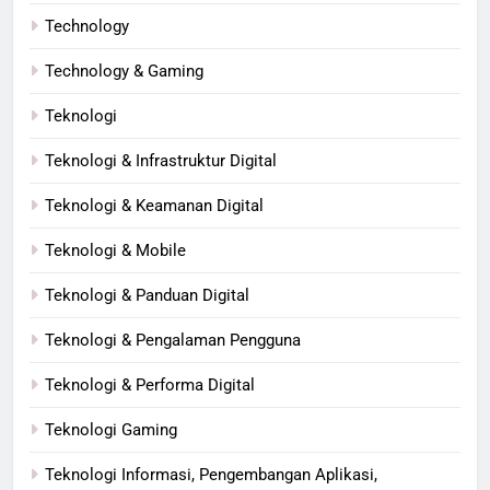
Technology
Technology & Gaming
Teknologi
Teknologi & Infrastruktur Digital
Teknologi & Keamanan Digital
Teknologi & Mobile
Teknologi & Panduan Digital
Teknologi & Pengalaman Pengguna
Teknologi & Performa Digital
Teknologi Gaming
Teknologi Informasi, Pengembangan Aplikasi,