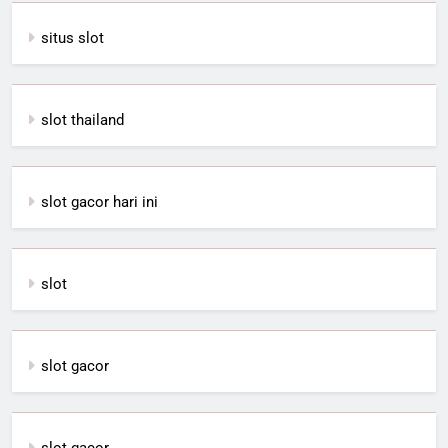
situs slot
slot thailand
slot gacor hari ini
slot
slot gacor
slot gacor