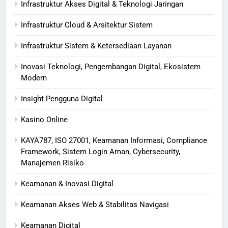
Infrastruktur Akses Digital & Teknologi Jaringan
Infrastruktur Cloud & Arsitektur Sistem
Infrastruktur Sistem & Ketersediaan Layanan
Inovasi Teknologi, Pengembangan Digital, Ekosistem
Modern
Insight Pengguna Digital
Kasino Online
KAYA787, ISO 27001, Keamanan Informasi, Compliance
Framework, Sistem Login Aman, Cybersecurity,
Manajemen Risiko
Keamanan & Inovasi Digital
Keamanan Akses Web & Stabilitas Navigasi
Keamanan Digital