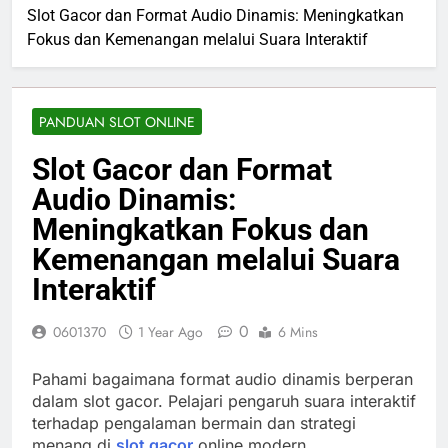
Slot Gacor dan Format Audio Dinamis: Meningkatkan
Fokus dan Kemenangan melalui Suara Interaktif
PANDUAN SLOT ONLINE
Slot Gacor dan Format
Audio Dinamis:
Meningkatkan Fokus dan
Kemenangan melalui Suara
Interaktif
0
0601370
1 Year Ago
6 Mins
Pahami bagaimana format audio dinamis berperan
dalam slot gacor. Pelajari pengaruh suara interaktif
terhadap pengalaman bermain dan strategi
menang di
slot gacor
online modern.