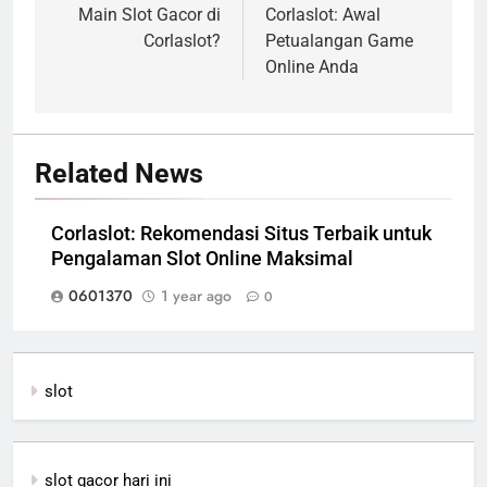
Main Slot Gacor di
Corlaslot: Awal
Corlaslot?
Petualangan Game
Online Anda
Related News
Corlaslot: Rekomendasi Situs Terbaik untuk
Pengalaman Slot Online Maksimal
0601370
1 year ago
0
slot
slot gacor hari ini