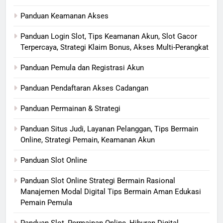
Panduan Keamanan Akses
Panduan Login Slot, Tips Keamanan Akun, Slot Gacor
Terpercaya, Strategi Klaim Bonus, Akses Multi-Perangkat
Panduan Pemula dan Registrasi Akun
Panduan Pendaftaran Akses Cadangan
Panduan Permainan & Strategi
Panduan Situs Judi, Layanan Pelanggan, Tips Bermain
Online, Strategi Pemain, Keamanan Akun
Panduan Slot Online
Panduan Slot Online Strategi Bermain Rasional
Manajemen Modal Digital Tips Bermain Aman Edukasi
Pemain Pemula
Panduan Slot, Permainan Online, Hiburan Digital