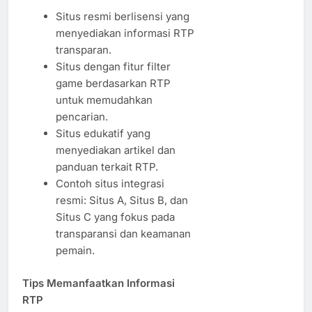
Situs resmi berlisensi yang
menyediakan informasi RTP
transparan.
Situs dengan fitur filter
game berdasarkan RTP
untuk memudahkan
pencarian.
Situs edukatif yang
menyediakan artikel dan
panduan terkait RTP.
Contoh situs integrasi
resmi: Situs A, Situs B, dan
Situs C yang fokus pada
transparansi dan keamanan
pemain.
Tips Memanfaatkan Informasi
RTP