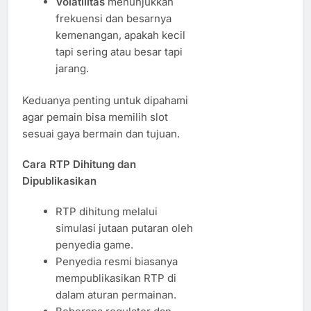
Volatilitas
menunjukkan
frekuensi dan besarnya
kemenangan, apakah kecil
tapi sering atau besar tapi
jarang.
Keduanya penting untuk dipahami
agar pemain bisa memilih slot
sesuai gaya bermain dan tujuan.
Cara RTP Dihitung dan
Dipublikasikan
RTP dihitung melalui
simulasi jutaan putaran oleh
penyedia game.
Penyedia resmi biasanya
mempublikasikan RTP di
dalam aturan permainan.