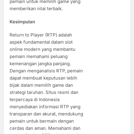
pemain untuk memilih game yang
memberikan nilai terbaik.
Kesimpulan
Return to Player (RTP) adalah
aspek fundamental dalam slot
online modern yang membantu
pemain memahami peluang
kemenangan jangka panjang.
Dengan menganalisis RTP, pemain
dapat membuat keputusan lebih
bijak dalam memilih game dan
strategi taruhan. Situs resmi dan
terpercaya di Indonesia
menyediakan informasi RTP yang
transparan dan akurat, mendukung
pemain untuk bermain dengan
cerdas dan aman. Memahami dan