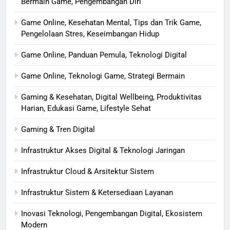
Bermain Game, Pengembangan Diri
Game Online, Kesehatan Mental, Tips dan Trik Game,
Pengelolaan Stres, Keseimbangan Hidup
Game Online, Panduan Pemula, Teknologi Digital
Game Online, Teknologi Game, Strategi Bermain
Gaming & Kesehatan, Digital Wellbeing, Produktivitas
Harian, Edukasi Game, Lifestyle Sehat
Gaming & Tren Digital
Infrastruktur Akses Digital & Teknologi Jaringan
Infrastruktur Cloud & Arsitektur Sistem
Infrastruktur Sistem & Ketersediaan Layanan
Inovasi Teknologi, Pengembangan Digital, Ekosistem
Modern