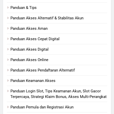
Panduan & Tips
Panduan Akses Alternatif & Stabilitas Akun
Panduan Akses Aman
Panduan Akses Cepat Digital
Panduan Akses Digital
Panduan Akses Online
Panduan Akses Pendaftaran Alternatif
Panduan Keamanan Akses
Panduan Login Slot, Tips Keamanan Akun, Slot Gacor
Terpercaya, Strategi Klaim Bonus, Akses Multi-Perangkat
Panduan Pemula dan Registrasi Akun