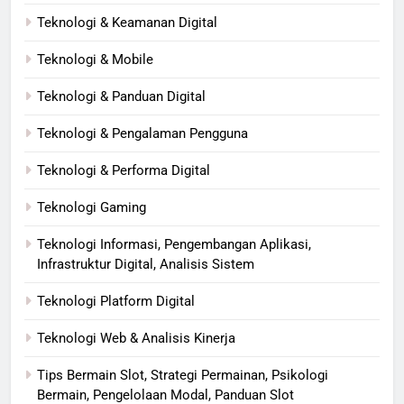
Teknologi & Keamanan Digital
Teknologi & Mobile
Teknologi & Panduan Digital
Teknologi & Pengalaman Pengguna
Teknologi & Performa Digital
Teknologi Gaming
Teknologi Informasi, Pengembangan Aplikasi,
Infrastruktur Digital, Analisis Sistem
Teknologi Platform Digital
Teknologi Web & Analisis Kinerja
Tips Bermain Slot, Strategi Permainan, Psikologi
Bermain, Pengelolaan Modal, Panduan Slot