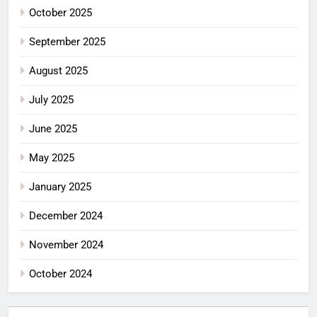
October 2025
September 2025
August 2025
July 2025
June 2025
May 2025
January 2025
December 2024
November 2024
October 2024