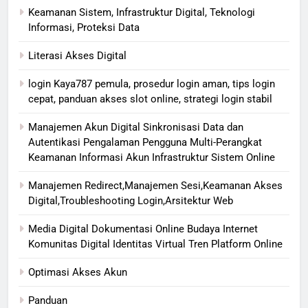
Keamanan Sistem, Infrastruktur Digital, Teknologi
Informasi, Proteksi Data
Literasi Akses Digital
login Kaya787 pemula, prosedur login aman, tips login
cepat, panduan akses slot online, strategi login stabil
Manajemen Akun Digital Sinkronisasi Data dan
Autentikasi Pengalaman Pengguna Multi-Perangkat
Keamanan Informasi Akun Infrastruktur Sistem Online
Manajemen Redirect,Manajemen Sesi,Keamanan Akses
Digital,Troubleshooting Login,Arsitektur Web
Media Digital Dokumentasi Online Budaya Internet
Komunitas Digital Identitas Virtual Tren Platform Online
Optimasi Akses Akun
Panduan