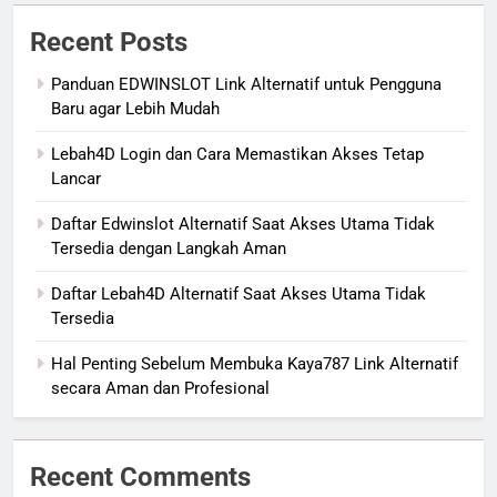
Recent Posts
Panduan EDWINSLOT Link Alternatif untuk Pengguna
Baru agar Lebih Mudah
Lebah4D Login dan Cara Memastikan Akses Tetap
Lancar
Daftar Edwinslot Alternatif Saat Akses Utama Tidak
Tersedia dengan Langkah Aman
Daftar Lebah4D Alternatif Saat Akses Utama Tidak
Tersedia
Hal Penting Sebelum Membuka Kaya787 Link Alternatif
secara Aman dan Profesional
Recent Comments