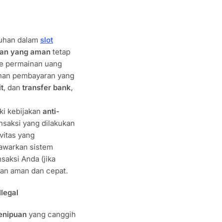
guhan dalam
slot
an yang aman
tetap
ke permainan uang
lihan pembayaran yang
t
, dan
transfer bank
,
ki kebijakan
anti-
saksi yang dilakukan
vitas yang
awarkan sistem
saksi Anda (jika
gan aman dan cepat.
legal
enipuan
yang canggih