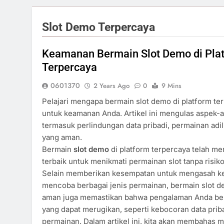
Slot Demo Terpercaya
Keamanan Bermain Slot Demo di Pla
Terpercaya
0601370
2 Years Ago
0
9 Mins
Pelajari mengapa bermain slot demo di platform te
untuk keamanan Anda. Artikel ini mengulas aspek
termasuk perlindungan data pribadi, permainan adil
yang aman.
Bermain
slot demo
di platform terpercaya telah men
terbaik untuk menikmati permainan slot tanpa risik
Selain memberikan kesempatan untuk mengasah ke
mencoba berbagai jenis permainan, bermain slot d
aman juga memastikan bahwa pengalaman Anda beb
yang dapat merugikan, seperti kebocoran data priba
permainan. Dalam artikel ini, kita akan membahas