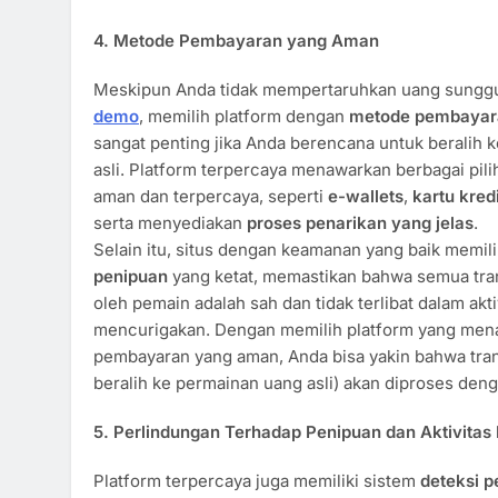
4.
Metode Pembayaran yang Aman
Meskipun Anda tidak mempertaruhkan uang sung
demo
, memilih platform dengan
metode pembayar
sangat penting jika Anda berencana untuk beralih 
asli. Platform terpercaya menawarkan berbagai pi
aman dan terpercaya, seperti
e-wallets
,
kartu kredi
serta menyediakan
proses penarikan yang jelas
.
Selain itu, situs dengan keamanan yang baik memili
penipuan
yang ketat, memastikan bahwa semua tran
oleh pemain adalah sah dan tidak terlibat dalam akti
mencurigakan. Dengan memilih platform yang men
pembayaran yang aman, Anda bisa yakin bahwa tran
beralih ke permainan uang asli) akan diproses den
5.
Perlindungan Terhadap Penipuan dan Aktivitas I
Platform terpercaya juga memiliki sistem
deteksi p