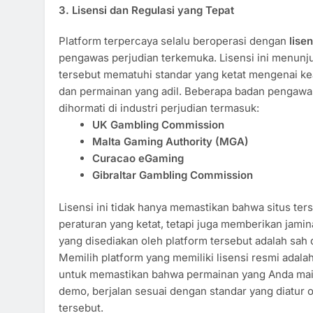
3.
Lisensi dan Regulasi yang Tepat
Platform terpercaya selalu beroperasi dengan
lise
pengawas perjudian terkemuka. Lisensi ini menunj
tersebut mematuhi standar yang ketat mengenai ke
dan permainan yang adil. Beberapa badan pengawa
dihormati di industri perjudian termasuk:
UK Gambling Commission
Malta Gaming Authority (MGA)
Curacao eGaming
Gibraltar Gambling Commission
Lisensi ini tidak hanya memastikan bahwa situs ter
peraturan yang ketat, tetapi juga memberikan jam
yang disediakan oleh platform tersebut adalah sah 
Memilih platform yang memiliki lisensi resmi adala
untuk memastikan bahwa permainan yang Anda main
demo, berjalan sesuai dengan standar yang diatur
tersebut.