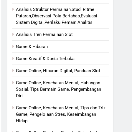
Analisis Struktur Permainan,Studi Ritme
Putaran,Observasi Pola Bertahap,Evaluasi
Sistem Digital,Perilaku Pemain Analitis
Analisis Tren Permainan Slot
Game & Hiburan
Game Kreatif & Dunia Terbuka
Game Online, Hiburan Digital, Panduan Slot
Game Online, Kesehatan Mental, Hubungan
Sosial, Tips Bermain Game, Pengembangan
Diri
Game Online, Kesehatan Mental, Tips dan Trik
Game, Pengelolaan Stres, Keseimbangan
Hidup