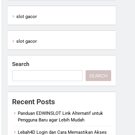
slot gacor
slot gacor
Search
SEARCH
Recent Posts
Panduan EDWINSLOT Link Alternatif untuk
Pengguna Baru agar Lebih Mudah
Lebah4D Login dan Cara Memastikan Akses