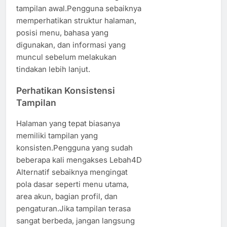
tampilan awal.Pengguna sebaiknya
memperhatikan struktur halaman,
posisi menu, bahasa yang
digunakan, dan informasi yang
muncul sebelum melakukan
tindakan lebih lanjut.
Perhatikan Konsistensi
Tampilan
Halaman yang tepat biasanya
memiliki tampilan yang
konsisten.Pengguna yang sudah
beberapa kali mengakses Lebah4D
Alternatif sebaiknya mengingat
pola dasar seperti menu utama,
area akun, bagian profil, dan
pengaturan.Jika tampilan terasa
sangat berbeda, jangan langsung