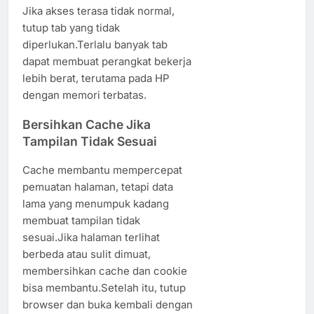
Jika akses terasa tidak normal,
tutup tab yang tidak
diperlukan.Terlalu banyak tab
dapat membuat perangkat bekerja
lebih berat, terutama pada HP
dengan memori terbatas.
Bersihkan Cache Jika
Tampilan Tidak Sesuai
Cache membantu mempercepat
pemuatan halaman, tetapi data
lama yang menumpuk kadang
membuat tampilan tidak
sesuai.Jika halaman terlihat
berbeda atau sulit dimuat,
membersihkan cache dan cookie
bisa membantu.Setelah itu, tutup
browser dan buka kembali dengan