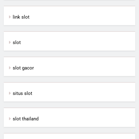
link slot
slot
slot gacor
situs slot
slot thailand