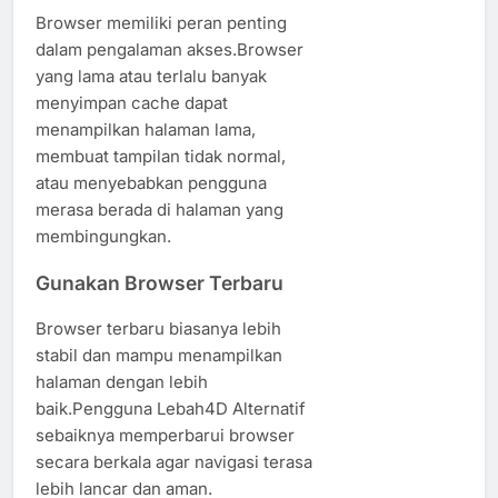
Browser memiliki peran penting
dalam pengalaman akses.Browser
yang lama atau terlalu banyak
menyimpan cache dapat
menampilkan halaman lama,
membuat tampilan tidak normal,
atau menyebabkan pengguna
merasa berada di halaman yang
membingungkan.
Gunakan Browser Terbaru
Browser terbaru biasanya lebih
stabil dan mampu menampilkan
halaman dengan lebih
baik.Pengguna Lebah4D Alternatif
sebaiknya memperbarui browser
secara berkala agar navigasi terasa
lebih lancar dan aman.