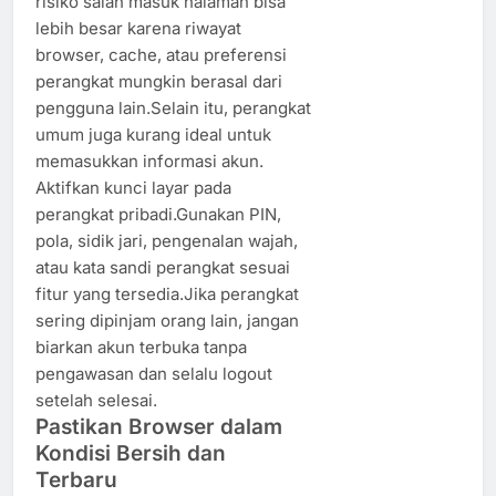
risiko salah masuk halaman bisa
lebih besar karena riwayat
browser, cache, atau preferensi
perangkat mungkin berasal dari
pengguna lain.Selain itu, perangkat
umum juga kurang ideal untuk
memasukkan informasi akun.
Aktifkan kunci layar pada
perangkat pribadi.Gunakan PIN,
pola, sidik jari, pengenalan wajah,
atau kata sandi perangkat sesuai
fitur yang tersedia.Jika perangkat
sering dipinjam orang lain, jangan
biarkan akun terbuka tanpa
pengawasan dan selalu logout
setelah selesai.
Pastikan Browser dalam
Kondisi Bersih dan
Terbaru