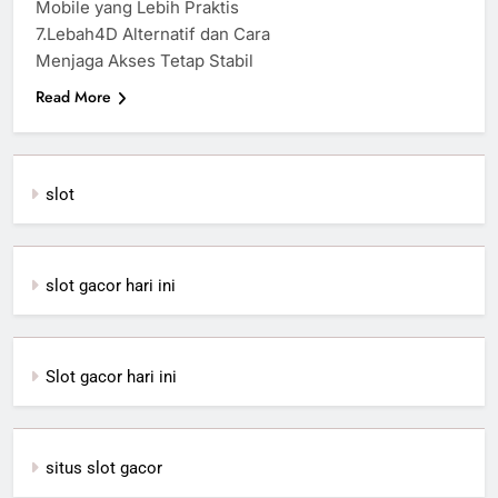
Mobile yang Lebih Praktis
7.Lebah4D Alternatif dan Cara
Menjaga Akses Tetap Stabil
Read More
slot
slot gacor hari ini
Slot gacor hari ini
situs slot gacor