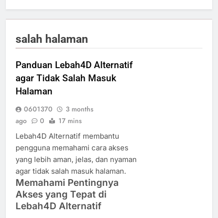
salah halaman
Panduan Lebah4D Alternatif
agar Tidak Salah Masuk
Halaman
0601370
3 months
ago
0
17 mins
Lebah4D Alternatif membantu
pengguna memahami cara akses
yang lebih aman, jelas, dan nyaman
agar tidak salah masuk halaman.
Memahami Pentingnya
Akses yang Tepat di
Lebah4D Alternatif