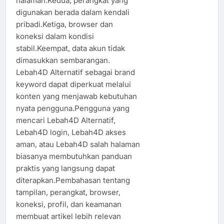
halaman.Kedua, perangkat yang
digunakan berada dalam kendali
pribadi.Ketiga, browser dan
koneksi dalam kondisi
stabil.Keempat, data akun tidak
dimasukkan sembarangan.
Lebah4D Alternatif sebagai brand
keyword dapat diperkuat melalui
konten yang menjawab kebutuhan
nyata pengguna.Pengguna yang
mencari Lebah4D Alternatif,
Lebah4D login, Lebah4D akses
aman, atau Lebah4D salah halaman
biasanya membutuhkan panduan
praktis yang langsung dapat
diterapkan.Pembahasan tentang
tampilan, perangkat, browser,
koneksi, profil, dan keamanan
membuat artikel lebih relevan