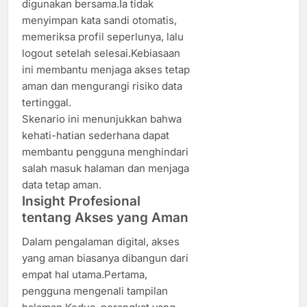
digunakan bersama.Ia tidak
menyimpan kata sandi otomatis,
memeriksa profil seperlunya, lalu
logout setelah selesai.Kebiasaan
ini membantu menjaga akses tetap
aman dan mengurangi risiko data
tertinggal.
Skenario ini menunjukkan bahwa
kehati-hatian sederhana dapat
membantu pengguna menghindari
salah masuk halaman dan menjaga
data tetap aman.
Insight Profesional
tentang Akses yang Aman
Dalam pengalaman digital, akses
yang aman biasanya dibangun dari
empat hal utama.Pertama,
pengguna mengenali tampilan