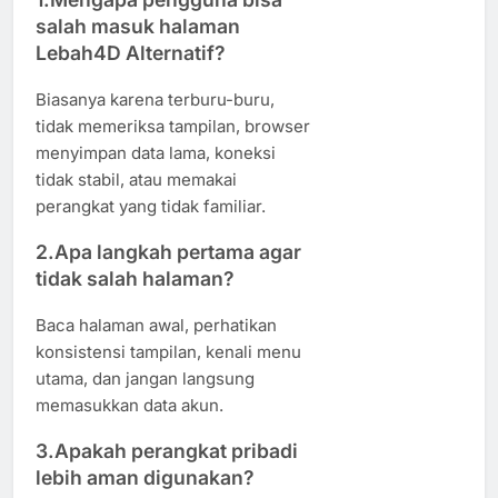
salah masuk halaman
Lebah4D Alternatif?
Biasanya karena terburu-buru,
tidak memeriksa tampilan, browser
menyimpan data lama, koneksi
tidak stabil, atau memakai
perangkat yang tidak familiar.
2.Apa langkah pertama agar
tidak salah halaman?
Baca halaman awal, perhatikan
konsistensi tampilan, kenali menu
utama, dan jangan langsung
memasukkan data akun.
3.Apakah perangkat pribadi
lebih aman digunakan?