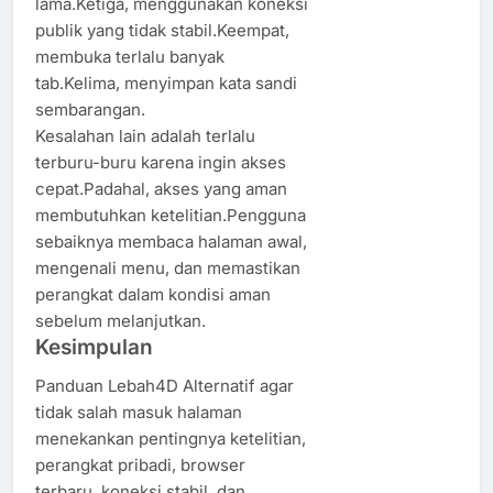
lama.Ketiga, menggunakan koneksi
publik yang tidak stabil.Keempat,
membuka terlalu banyak
tab.Kelima, menyimpan kata sandi
sembarangan.
Kesalahan lain adalah terlalu
terburu-buru karena ingin akses
cepat.Padahal, akses yang aman
membutuhkan ketelitian.Pengguna
sebaiknya membaca halaman awal,
mengenali menu, dan memastikan
perangkat dalam kondisi aman
sebelum melanjutkan.
Kesimpulan
Panduan Lebah4D Alternatif agar
tidak salah masuk halaman
menekankan pentingnya ketelitian,
perangkat pribadi, browser
terbaru, koneksi stabil, dan