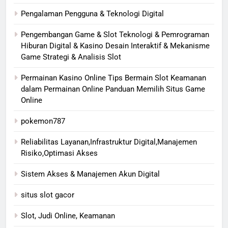
Pengalaman Pengguna & Teknologi Digital
Pengembangan Game & Slot Teknologi & Pemrograman
Hiburan Digital & Kasino Desain Interaktif & Mekanisme
Game Strategi & Analisis Slot
Permainan Kasino Online Tips Bermain Slot Keamanan
dalam Permainan Online Panduan Memilih Situs Game
Online
pokemon787
Reliabilitas Layanan,Infrastruktur Digital,Manajemen
Risiko,Optimasi Akses
Sistem Akses & Manajemen Akun Digital
situs slot gacor
Slot, Judi Online, Keamanan