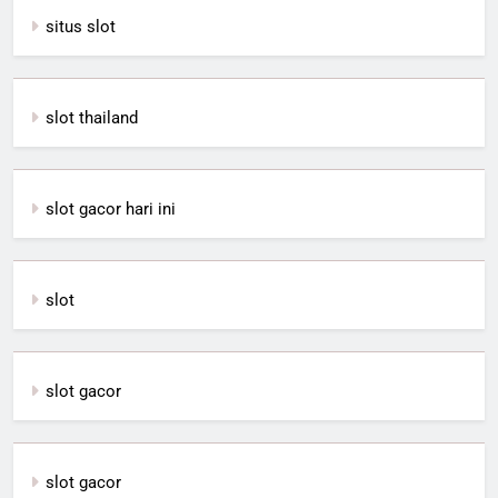
situs slot
slot thailand
slot gacor hari ini
slot
slot gacor
slot gacor