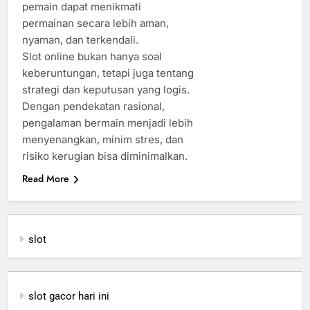
pemain dapat menikmati
permainan secara lebih aman,
nyaman, dan terkendali.
Slot online bukan hanya soal
keberuntungan, tetapi juga tentang
strategi dan keputusan yang logis.
Dengan pendekatan rasional,
pengalaman bermain menjadi lebih
menyenangkan, minim stres, dan
risiko kerugian bisa diminimalkan.
Read More
slot
slot gacor hari ini