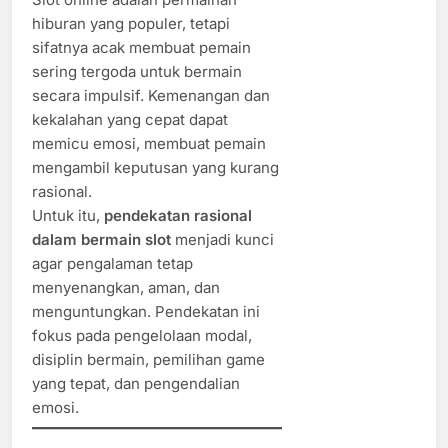
hiburan yang populer, tetapi
sifatnya acak membuat pemain
sering tergoda untuk bermain
secara impulsif. Kemenangan dan
kekalahan yang cepat dapat
memicu emosi, membuat pemain
mengambil keputusan yang kurang
rasional.
Untuk itu,
pendekatan rasional
dalam bermain slot
menjadi kunci
agar pengalaman tetap
menyenangkan, aman, dan
menguntungkan. Pendekatan ini
fokus pada pengelolaan modal,
disiplin bermain, pemilihan game
yang tepat, dan pengendalian
emosi.