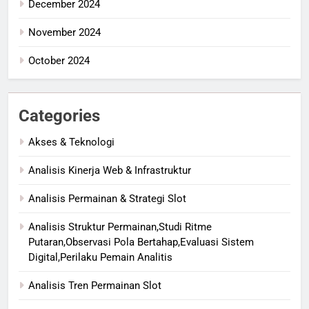
December 2024
November 2024
October 2024
Categories
Akses & Teknologi
Analisis Kinerja Web & Infrastruktur
Analisis Permainan & Strategi Slot
Analisis Struktur Permainan,Studi Ritme
Putaran,Observasi Pola Bertahap,Evaluasi Sistem
Digital,Perilaku Pemain Analitis
Analisis Tren Permainan Slot