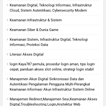
Keamanan Digital, Teknologi Informasi, Infrastruktur
Cloud, Sistem Autentikasi, Cybersecurity Modern
Keamanan Infrastruktur & Sistem
Keamanan Siber & Dunia Game
Keamanan Sistem, Infrastruktur Digital, Teknologi
Informasi, Proteksi Data
Literasi Akses Digital
login Kaya787 pemula, prosedur login aman, tips login
cepat, panduan akses slot online, strategi login stabil
Manajemen Akun Digital Sinkronisasi Data dan
Autentikasi Pengalaman Pengguna Multi-Perangkat
Keamanan Informasi Akun Infrastruktur Sistem Online
Manajemen Redirect,Manajemen Sesi,Keamanan Akses
Digital,Troubleshooting Login,Arsitektur Web