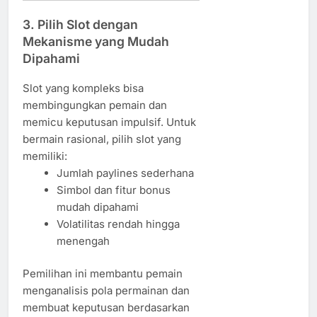
3. Pilih Slot dengan
Mekanisme yang Mudah
Dipahami
Slot yang kompleks bisa
membingungkan pemain dan
memicu keputusan impulsif. Untuk
bermain rasional, pilih slot yang
memiliki:
Jumlah paylines sederhana
Simbol dan fitur bonus
mudah dipahami
Volatilitas rendah hingga
menengah
Pemilihan ini membantu pemain
menganalisis pola permainan dan
membuat keputusan berdasarkan