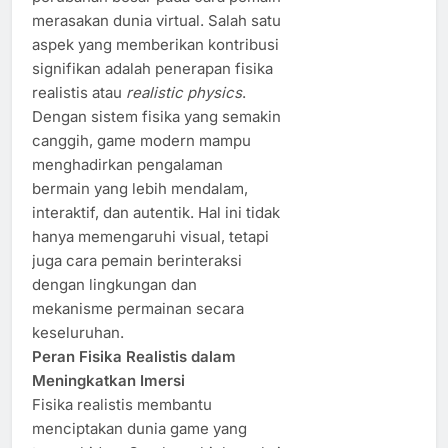
merasakan dunia virtual. Salah satu
aspek yang memberikan kontribusi
signifikan adalah penerapan fisika
realistis atau
realistic physics
.
Dengan sistem fisika yang semakin
canggih, game modern mampu
menghadirkan pengalaman
bermain yang lebih mendalam,
interaktif, dan autentik. Hal ini tidak
hanya memengaruhi visual, tetapi
juga cara pemain berinteraksi
dengan lingkungan dan
mekanisme permainan secara
keseluruhan.
Peran Fisika Realistis dalam
Meningkatkan Imersi
Fisika realistis membantu
menciptakan dunia game yang