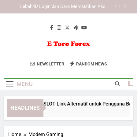
Skip
Lebah4D Login dan Cara Memastikan Akses
Tetap Lancar
to
content
Daftar Edwinslot Alternatif Saat Akses Utama
Tidak Tersedia dengan Langkah Aman
Daftar Lebah4D Alternatif Saat Akses Utama
Tidak Tersedia
Panduan EDWINSLOT Link Alternatif untuk
Pengguna Baru agar Lebih Mudah
E Toro Forex
Lebah4D Login dan Cara Memastikan Akses
Mulai Trading Forex Dengan Platform
Tetap Lancar
NEWSLETTER
RANDOM NEWS
Profesional Dari E Toro Forex.
Daftar Edwinslot Alternatif Saat Akses Utama
Tidak Tersedia dengan Langkah Aman
MENU
Daftar Lebah4D Alternatif Saat Akses Utama
Tidak Tersedia
Panduan EDWINSLOT Link Alternatif untuk Pengguna Baru ag
HEADLINES
1 Month Ago
Home
Modern Gaming