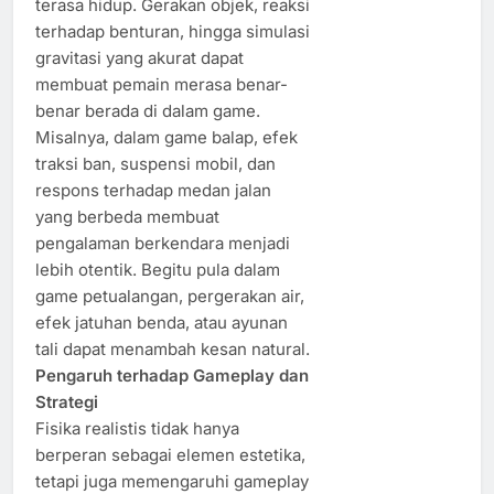
terasa hidup. Gerakan objek, reaksi
terhadap benturan, hingga simulasi
gravitasi yang akurat dapat
membuat pemain merasa benar-
benar berada di dalam game.
Misalnya, dalam game balap, efek
traksi ban, suspensi mobil, dan
respons terhadap medan jalan
yang berbeda membuat
pengalaman berkendara menjadi
lebih otentik. Begitu pula dalam
game petualangan, pergerakan air,
efek jatuhan benda, atau ayunan
tali dapat menambah kesan natural.
Pengaruh terhadap Gameplay dan
Strategi
Fisika realistis tidak hanya
berperan sebagai elemen estetika,
tetapi juga memengaruhi gameplay