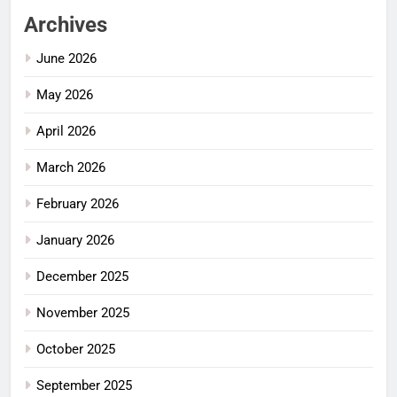
Archives
June 2026
May 2026
April 2026
March 2026
February 2026
January 2026
December 2025
November 2025
October 2025
September 2025