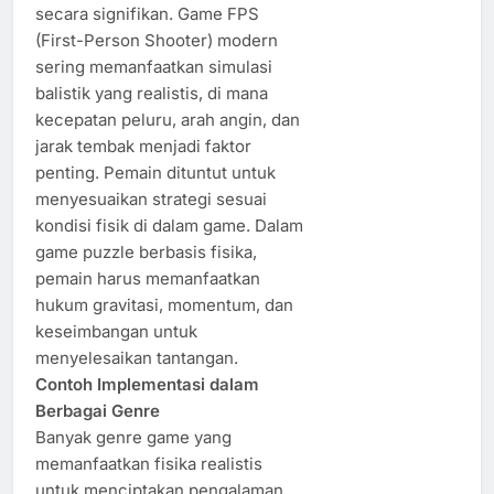
secara signifikan. Game FPS
(First-Person Shooter) modern
sering memanfaatkan simulasi
balistik yang realistis, di mana
kecepatan peluru, arah angin, dan
jarak tembak menjadi faktor
penting. Pemain dituntut untuk
menyesuaikan strategi sesuai
kondisi fisik di dalam game. Dalam
game puzzle berbasis fisika,
pemain harus memanfaatkan
hukum gravitasi, momentum, dan
keseimbangan untuk
menyelesaikan tantangan.
Contoh Implementasi dalam
Berbagai Genre
Banyak genre game yang
memanfaatkan fisika realistis
untuk menciptakan pengalaman