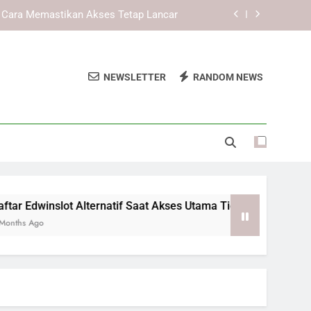
 Cara Memastikan Akses Tetap Lancar
a Tidak Tersedia dengan Langkah Aman
natif Saat Akses Utama Tidak Tersedia
NEWSLETTER
RANDOM NEWS
untuk Pengguna Baru agar Lebih Mudah
 Cara Memastikan Akses Tetap Lancar
a Tidak Tersedia dengan Langkah Aman
natif Saat Akses Utama Tidak Tersedia
inslot Alternatif Saat Akses Utama Tidak Tersedia dengan L