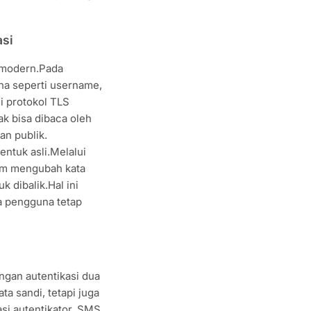
asi
 modern.Pada
na seperti username,
ui protokol TLS
ak bisa dibaca oleh
an publik.
entuk asli.Melalui
tem mengubah kata
k dibalik.Hal ini
a pengguna tetap
gan autentikasi dua
a sandi, tetapi juga
asi autentikator, SMS,