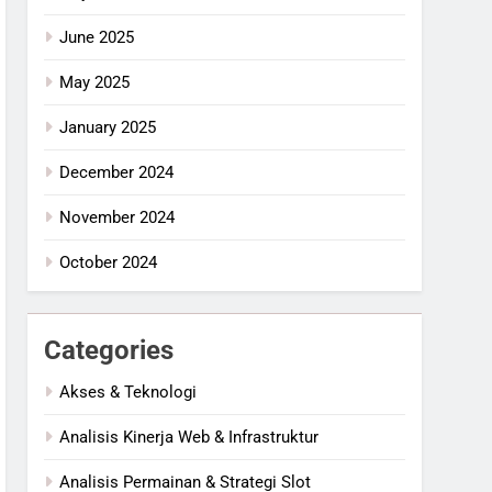
June 2025
May 2025
January 2025
December 2024
November 2024
October 2024
Categories
Akses & Teknologi
Analisis Kinerja Web & Infrastruktur
Analisis Permainan & Strategi Slot