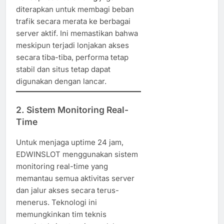
diterapkan untuk membagi beban
trafik secara merata ke berbagai
server aktif. Ini memastikan bahwa
meskipun terjadi lonjakan akses
secara tiba-tiba, performa tetap
stabil dan situs tetap dapat
digunakan dengan lancar.
2. Sistem Monitoring Real-
Time
Untuk menjaga uptime 24 jam,
EDWINSLOT menggunakan sistem
monitoring real-time yang
memantau semua aktivitas server
dan jalur akses secara terus-
menerus. Teknologi ini
memungkinkan tim teknis