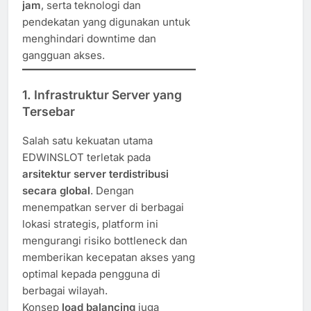
jam
, serta teknologi dan
pendekatan yang digunakan untuk
menghindari downtime dan
gangguan akses.
1. Infrastruktur Server yang
Tersebar
Salah satu kekuatan utama
EDWINSLOT terletak pada
arsitektur server terdistribusi
secara global
. Dengan
menempatkan server di berbagai
lokasi strategis, platform ini
mengurangi risiko bottleneck dan
memberikan kecepatan akses yang
optimal kepada pengguna di
berbagai wilayah.
Konsep
load balancing
juga