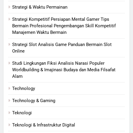
Strategi & Waktu Permainan
Strategi Kompetitif Persiapan Mental Gamer Tips
Bermain Profesional Pengembangan Skill Kompetitif
Manajemen Waktu Bermain
Strategi Slot Analisis Game Panduan Bermain Slot
Online
Studi Lingkungan Fiksi Analisis Narasi Populer
Worldbuilding & Imajinasi Budaya dan Media Filsafat
Alam
Technology
Technology & Gaming
Teknologi
Teknologi & Infrastruktur Digital