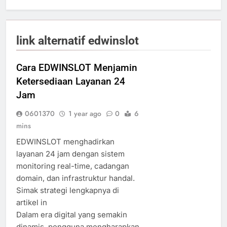
link alternatif edwinslot
Cara EDWINSLOT Menjamin
Ketersediaan Layanan 24
Jam
0601370
1 year ago
0
6
mins
EDWINSLOT menghadirkan
layanan 24 jam dengan sistem
monitoring real-time, cadangan
domain, dan infrastruktur handal.
Simak strategi lengkapnya di
artikel in
Dalam era digital yang semakin
dinamis, pengguna mengharapkan