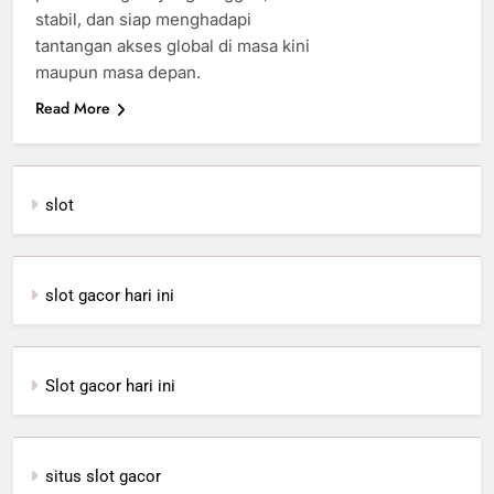
stabil, dan siap menghadapi
tantangan akses global di masa kini
maupun masa depan.
Read More
slot
slot gacor hari ini
Slot gacor hari ini
situs slot gacor