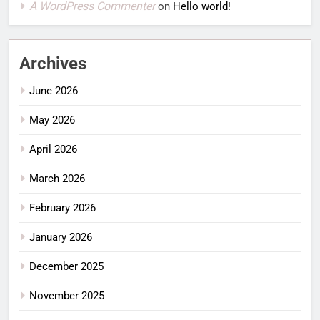
A WordPress Commenter
on
Hello world!
Archives
June 2026
May 2026
April 2026
March 2026
February 2026
January 2026
December 2025
November 2025