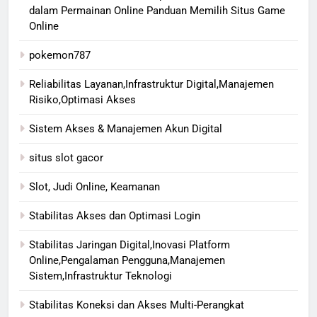
dalam Permainan Online Panduan Memilih Situs Game
Online
pokemon787
Reliabilitas Layanan,Infrastruktur Digital,Manajemen
Risiko,Optimasi Akses
Sistem Akses & Manajemen Akun Digital
situs slot gacor
Slot, Judi Online, Keamanan
Stabilitas Akses dan Optimasi Login
Stabilitas Jaringan Digital,Inovasi Platform
Online,Pengalaman Pengguna,Manajemen
Sistem,Infrastruktur Teknologi
Stabilitas Koneksi dan Akses Multi-Perangkat