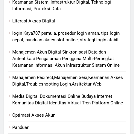
Keamanan Sistem, Infrastruktur Digital, Teknologi
Informasi, Proteksi Data
Literasi Akses Digital
login Kaya787 pemula, prosedur login aman, tips login
cepat, panduan akses slot online, strategi login stabil
Manajemen Akun Digital Sinkronisasi Data dan
Autentikasi Pengalaman Pengguna Multi-Perangkat
Keamanan Informasi Akun Infrastruktur Sistem Online
Manajemen Redirect,Manajemen Sesi,Keamanan Akses
Digital,Troubleshooting Login,Arsitektur Web
Media Digital Dokumentasi Online Budaya Internet
Komunitas Digital Identitas Virtual Tren Platform Online
Optimasi Akses Akun
Panduan