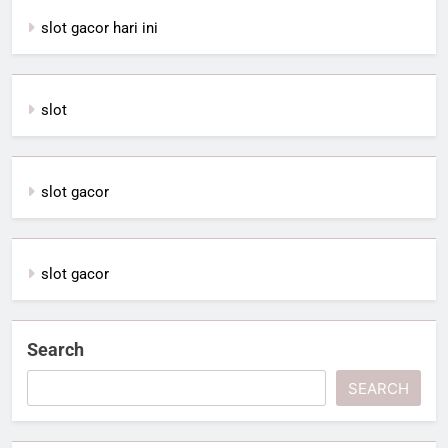
slot gacor hari ini
slot
slot gacor
slot gacor
Search
SEARCH