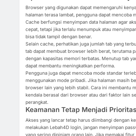
Browser yang digunakan dapat memengaruhi kenya
halaman terasa lambat, pengguna dapat mencoba 
Cache berfungsi menyimpan data halaman agar akse
cepat, tetapi jika terlalu menumpuk atau menyimpa
bisa tidak tampil dengan benar.
Selain cache, perhatikan juga jumlah tab yang terb
tab dapat membuat browser lebih berat, terutama 
dengan kapasitas memori terbatas. Menutup tab yan
dapat membantu meningkatkan performa.
Pengguna juga dapat mencoba mode standar terle
menggunakan mode pribadi. Jika halaman masih b
browser lain yang lebih stabil. Cara ini membantu
kendala berasal dari browser atau dari faktor lain s
perangkat.
Keamanan Tetap Menjadi Priorita
Akses yang lancar tetap harus diimbangi dengan k
melakukan Lebah4D login, jangan menyimpan pass
yang sering dipinjam orang lain. Jika memakai fitu