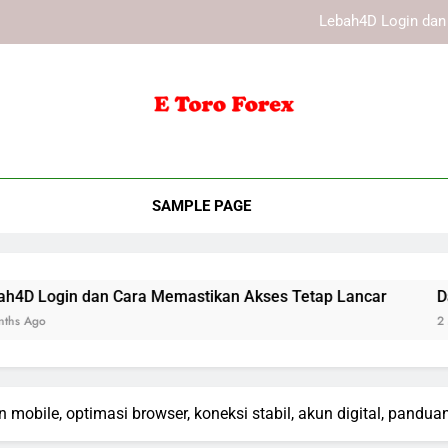
Lebah4D Login dan
Daftar Edwinslot Alternatif Saat Akses Utam
Daftar Lebah4D Alter
oro Forex
Panduan EDWINSLOT Link Alternatif 
ing Forex Dengan Platform Profesional Dari E Toro Forex.
Lebah4D Login dan
SAMPLE PAGE
Daftar Edwinslot Alternatif Saat Akses Utam
Daftar Lebah4D Alter
an Cara Memastikan Akses Tetap Lancar
Daftar Edwins
2 Months Ago
n mobile, optimasi browser, koneksi stabil, akun digital, pandua