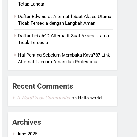
Tetap Lancar
Daftar Edwinslot Alternatif Saat Akses Utama
Tidak Tersedia dengan Langkah Aman
Daftar Lebah4D Alternatif Saat Akses Utama
Tidak Tersedia
Hal Penting Sebelum Membuka Kaya787 Link
Alternatif secara Aman dan Profesional
Recent Comments
A WordPress Commenter
on
Hello world!
Archives
June 2026