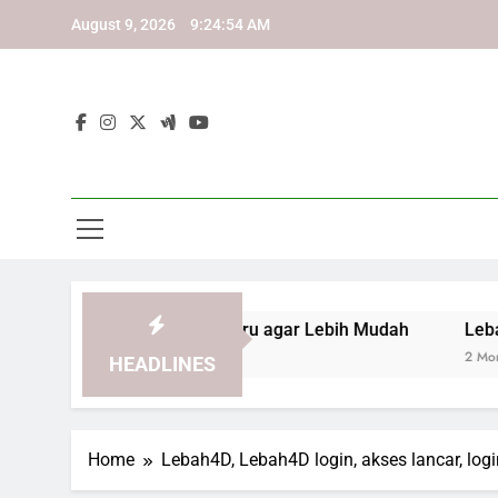
Skip
August 9, 2026
9:24:55 AM
to
content
E T
Mulai Trad
ntuk Pengguna Baru agar Lebih Mudah
Lebah4D Login d
2 Months Ago
HEADLINES
Home
Lebah4D, Lebah4D login, akses lancar, logi