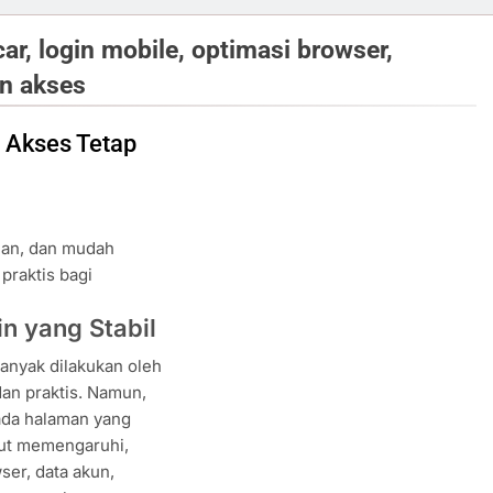
ar, login mobile, optimasi browser,
an akses
 Akses Tetap
man, dan mudah
praktis bagi
n yang Stabil
anyak dilakukan oleh
an praktis. Namun,
pada halaman yang
kut memengaruhi,
ser, data akun,