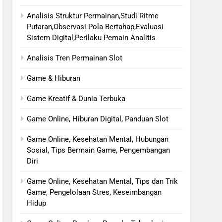
Analisis Struktur Permainan,Studi Ritme
Putaran,Observasi Pola Bertahap,Evaluasi
Sistem Digital,Perilaku Pemain Analitis
Analisis Tren Permainan Slot
Game & Hiburan
Game Kreatif & Dunia Terbuka
Game Online, Hiburan Digital, Panduan Slot
Game Online, Kesehatan Mental, Hubungan
Sosial, Tips Bermain Game, Pengembangan
Diri
Game Online, Kesehatan Mental, Tips dan Trik
Game, Pengelolaan Stres, Keseimbangan
Hidup