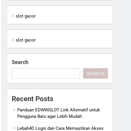
slot gacor
slot gacor
Search
SEARCH
Recent Posts
Panduan EDWINSLOT Link Alternatif untuk
Pengguna Baru agar Lebih Mudah
Lebah4D Login dan Cara Memastikan Akses