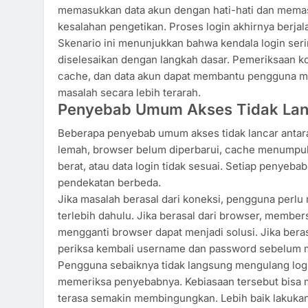
memasukkan data akun dengan hati-hati dan memas
kesalahan pengetikan. Proses login akhirnya berjala
Skenario ini menunjukkan bahwa kendala login serin
diselesaikan dengan langkah dasar. Pemeriksaan ko
cache, dan data akun dapat membantu pengguna
masalah secara lebih terarah.
Penyebab Umum Akses Tidak Lan
Beberapa penyebab umum akses tidak lancar antara 
lemah, browser belum diperbarui, cache menumpuk,
berat, atau data login tidak sesuai. Setiap penye
pendekatan berbeda.
Jika masalah berasal dari koneksi, pengguna perlu
terlebih dahulu. Jika berasal dari browser, membe
mengganti browser dapat menjadi solusi. Jika beras
periksa kembali username dan password sebelum 
Pengguna sebaiknya tidak langsung mengulang login
memeriksa penyebabnya. Kebiasaan tersebut bisa
terasa semakin membingungkan. Lebih baik lakuka