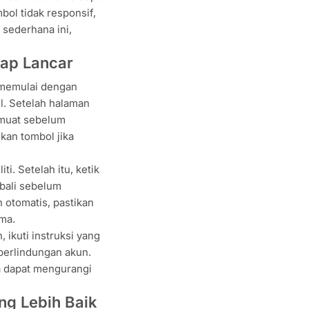
ol tidak responsif,
 sederhana ini,
tap Lancar
 memulai dengan
l. Setelah halaman
imuat sebelum
an tombol jika
i. Setelah itu, ketik
bali sebelum
n otomatis, pastikan
ma.
 ikuti instruksi yang
i perlindungan akun.
a dapat mengurangi
ng Lebih Baik