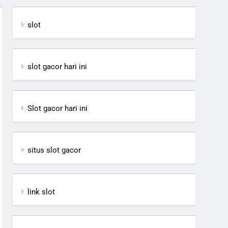
slot
slot gacor hari ini
Slot gacor hari ini
situs slot gacor
link slot