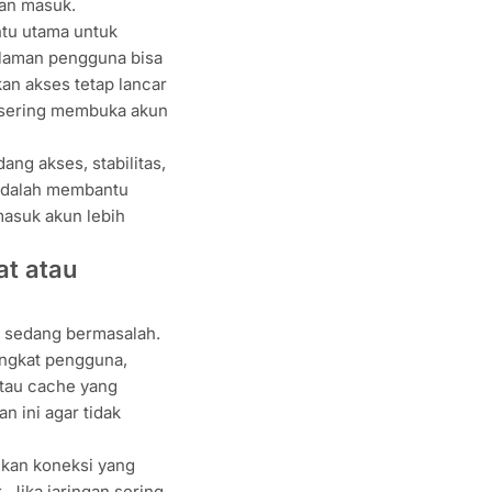
an masuk.
ntu utama untuk
galaman pengguna bisa
an akses tetap lancar
g sering membuka akun
ang akses, stabilitas,
adalah membantu
asuk akun lebih
t atau
em sedang bermasalah.
angkat pengguna,
atau cache yang
ini agar tidak
kan koneksi yang
 Jika jaringan sering