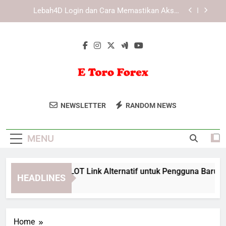
Skip
Daftar Edwinslot Alternatif Saat Akses Utama
to
Tidak Tersedia dengan Langkah Aman
content
Daftar Lebah4D Alternatif Saat Akses Utama
Tidak Tersedia
Panduan EDWINSLOT Link Alternatif untuk
Pengguna Baru agar Lebih Mudah
Lebah4D Login dan Cara Memastikan Akses
Tetap Lancar
E Toro Forex
Mulai Trading Forex Dengan Platform
Daftar Edwinslot Alternatif Saat Akses Utama
NEWSLETTER
RANDOM NEWS
Tidak Tersedia dengan Langkah Aman
Profesional Dari E Toro Forex.
Daftar Lebah4D Alternatif Saat Akses Utama
Tidak Tersedia
MENU
nduan EDWINSLOT Link Alternatif untuk Pengguna Baru agar
HEADLINES
Month Ago
Home