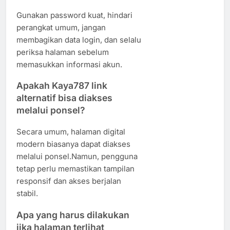
Gunakan password kuat, hindari
perangkat umum, jangan
membagikan data login, dan selalu
periksa halaman sebelum
memasukkan informasi akun.
Apakah Kaya787 link
alternatif bisa diakses
melalui ponsel?
Secara umum, halaman digital
modern biasanya dapat diakses
melalui ponsel.Namun, pengguna
tetap perlu memastikan tampilan
responsif dan akses berjalan
stabil.
Apa yang harus dilakukan
jika halaman terlihat