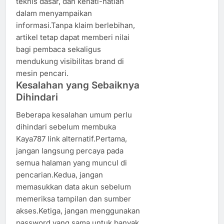
teknis dasar, dan kehati-hatian
dalam menyampaikan
informasi.Tanpa klaim berlebihan,
artikel tetap dapat memberi nilai
bagi pembaca sekaligus
mendukung visibilitas brand di
mesin pencari.
Kesalahan yang Sebaiknya
Dihindari
Beberapa kesalahan umum perlu
dihindari sebelum membuka
Kaya787 link alternatif.Pertama,
jangan langsung percaya pada
semua halaman yang muncul di
pencarian.Kedua, jangan
memasukkan data akun sebelum
memeriksa tampilan dan sumber
akses.Ketiga, jangan menggunakan
password yang sama untuk banyak