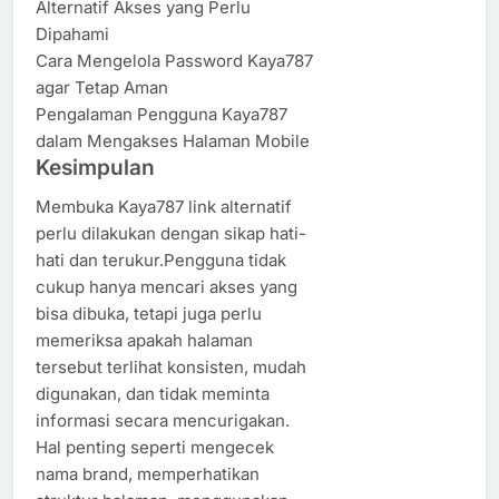
Alternatif Akses yang Perlu
Dipahami
Cara Mengelola Password Kaya787
agar Tetap Aman
Pengalaman Pengguna Kaya787
dalam Mengakses Halaman Mobile
Kesimpulan
Membuka Kaya787 link alternatif
perlu dilakukan dengan sikap hati-
hati dan terukur.Pengguna tidak
cukup hanya mencari akses yang
bisa dibuka, tetapi juga perlu
memeriksa apakah halaman
tersebut terlihat konsisten, mudah
digunakan, dan tidak meminta
informasi secara mencurigakan.
Hal penting seperti mengecek
nama brand, memperhatikan