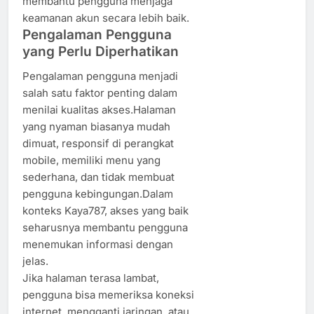
membantu pengguna menjaga
keamanan akun secara lebih baik.
Pengalaman Pengguna
yang Perlu Diperhatikan
Pengalaman pengguna menjadi
salah satu faktor penting dalam
menilai kualitas akses.Halaman
yang nyaman biasanya mudah
dimuat, responsif di perangkat
mobile, memiliki menu yang
sederhana, dan tidak membuat
pengguna kebingungan.Dalam
konteks Kaya787, akses yang baik
seharusnya membantu pengguna
menemukan informasi dengan
jelas.
Jika halaman terasa lambat,
pengguna bisa memeriksa koneksi
internet, mengganti jaringan, atau