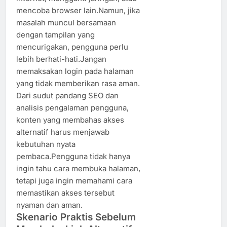
mencoba browser lain.Namun, jika
masalah muncul bersamaan
dengan tampilan yang
mencurigakan, pengguna perlu
lebih berhati-hati.Jangan
memaksakan login pada halaman
yang tidak memberikan rasa aman.
Dari sudut pandang SEO dan
analisis pengalaman pengguna,
konten yang membahas akses
alternatif harus menjawab
kebutuhan nyata
pembaca.Pengguna tidak hanya
ingin tahu cara membuka halaman,
tetapi juga ingin memahami cara
memastikan akses tersebut
nyaman dan aman.
Skenario Praktis Sebelum