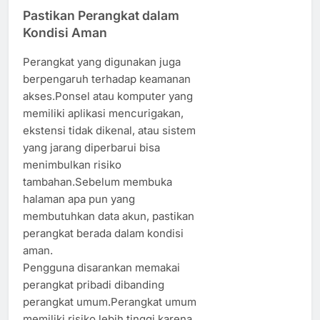
Pastikan Perangkat dalam
Kondisi Aman
Perangkat yang digunakan juga
berpengaruh terhadap keamanan
akses.Ponsel atau komputer yang
memiliki aplikasi mencurigakan,
ekstensi tidak dikenal, atau sistem
yang jarang diperbarui bisa
menimbulkan risiko
tambahan.Sebelum membuka
halaman apa pun yang
membutuhkan data akun, pastikan
perangkat berada dalam kondisi
aman.
Pengguna disarankan memakai
perangkat pribadi dibanding
perangkat umum.Perangkat umum
memiliki risiko lebih tinggi karena