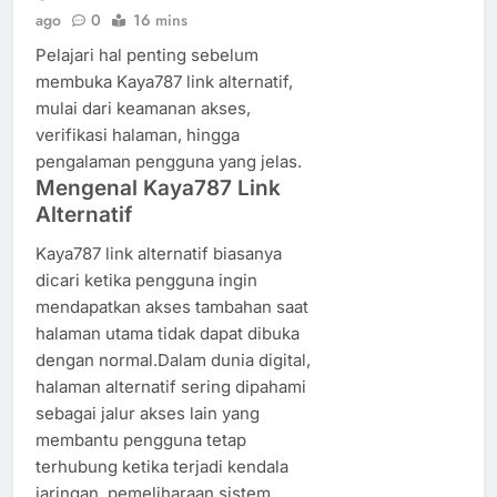
ago
0
16 mins
Pelajari hal penting sebelum
membuka Kaya787 link alternatif,
mulai dari keamanan akses,
verifikasi halaman, hingga
pengalaman pengguna yang jelas.
Mengenal Kaya787 Link
Alternatif
Kaya787 link alternatif biasanya
dicari ketika pengguna ingin
mendapatkan akses tambahan saat
halaman utama tidak dapat dibuka
dengan normal.Dalam dunia digital,
halaman alternatif sering dipahami
sebagai jalur akses lain yang
membantu pengguna tetap
terhubung ketika terjadi kendala
jaringan, pemeliharaan sistem,