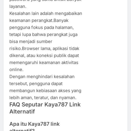
layanan.
Kesalahan lain adalah mengabaikan
keamanan perangkat.Banyak
pengguna fokus pada halaman,
tetapi lupa bahwa perangkat juga
bisa menjadi sumber
risiko.Browser lama, aplikasi tidak
dikenal, atau koneksi publik dapat
memengaruhi keamanan aktivitas
online.
Dengan menghindari kesalahan
tersebut, pengguna dapat
membangun kebiasaan akses yang
lebih aman, teratur, dan nyaman.
FAQ Seputar Kaya787 Link
Alternatif
Apa itu Kaya787 link
alternatif?