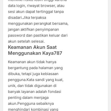
data login, riwayat browser, atau
sesi akun dapat tertinggal tanpa
disadari.Jika terpaksa
menggunakan perangkat bersama,
jangan aktifkan penyimpanan
password dan pastikan keluar dari
akun setelah selesai.
Keamanan Akun Saat
Menggunakan Kaya787
Keamanan akun tidak hanya
bergantung pada halaman yang
dibuka, tetapi juga kebiasaan
pengguna.Kata sandi yang kuat,
unik, dan tidak digunakan di
banyak layanan adalah fondasi
penting dalam menjaga
akun.Pengguna sebaiknya
menghindari kombinasi yang