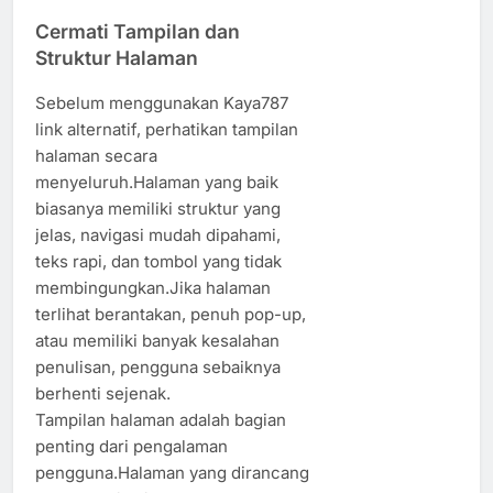
Cermati Tampilan dan
Struktur Halaman
Sebelum menggunakan Kaya787
link alternatif, perhatikan tampilan
halaman secara
menyeluruh.Halaman yang baik
biasanya memiliki struktur yang
jelas, navigasi mudah dipahami,
teks rapi, dan tombol yang tidak
membingungkan.Jika halaman
terlihat berantakan, penuh pop-up,
atau memiliki banyak kesalahan
penulisan, pengguna sebaiknya
berhenti sejenak.
Tampilan halaman adalah bagian
penting dari pengalaman
pengguna.Halaman yang dirancang