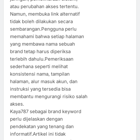
atau perubahan akses tertentu.
Namun, membuka link alternatif
tidak boleh dilakukan secara
sembarangan.Pengguna perlu
memahami bahwa setiap halaman
yang membawa nama sebuah
brand tetap harus diperiksa
terlebih dahulu.Pemeriksaan
sederhana seperti melihat
konsistensi nama, tampilan
halaman, alur masuk akun, dan
instruksi yang tersedia bisa
membantu mengurangi risiko salah
akses.
Kaya787 sebagai brand keyword
perlu dijelaskan dengan
pendekatan yang tenang dan
informatif.Artikel ini tidak