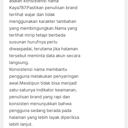
adalah konsistensi nama
Kaya787.Pastikan penulisan brand
terlihat wajar dan tidak
menggunakan karakter tambahan
yang membingungkan.Nama yang
terlihat mirip tetapi berbeda
susunan hurufnya perlu
diwaspadai, terutama jika halaman
tersebut meminta data akun secara
langsung.
Konsistensi nama membantu
pengguna melakukan penyaringan
awal.Meskipun tidak bisa menjadi
satu-satunya indikator keamanan,
penulisan brand yang rapi dan
konsisten menunjukkan bahwa
pengguna sedang berada pada
halaman yang lebih layak diperiksa
lebih lanjut.