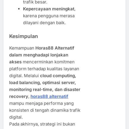
trafik besar.
Kepercayaan meningkat
,
karena pengguna merasa
dilayani dengan baik.
Kesimpulan
Kemampuan
Horas88 Alternatif
dalam menghadapi lonjakan
akses
mencerminkan komitmen
platform terhadap kualitas layanan
digital. Melalui
cloud computing,
load balancing, optimasi server,
monitoring real-time, dan disaster
recovery
,
horas88 alternatif
mampu menjaga performa yang
konsisten di tengah dinamika trafik
digital.
Pada akhirnya, strategi ini bukan