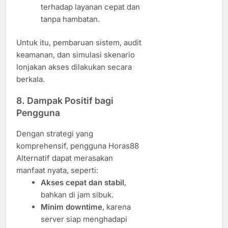
terhadap layanan cepat dan
tanpa hambatan.
Untuk itu, pembaruan sistem, audit
keamanan, dan simulasi skenario
lonjakan akses dilakukan secara
berkala.
8. Dampak Positif bagi
Pengguna
Dengan strategi yang
komprehensif, pengguna Horas88
Alternatif dapat merasakan
manfaat nyata, seperti:
Akses cepat dan stabil
,
bahkan di jam sibuk.
Minim downtime
, karena
server siap menghadapi