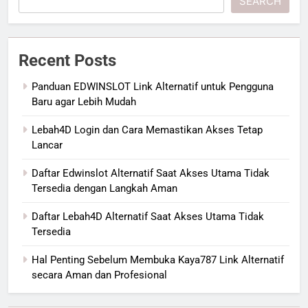
SEARCH
Recent Posts
Panduan EDWINSLOT Link Alternatif untuk Pengguna
Baru agar Lebih Mudah
Lebah4D Login dan Cara Memastikan Akses Tetap
Lancar
Daftar Edwinslot Alternatif Saat Akses Utama Tidak
Tersedia dengan Langkah Aman
Daftar Lebah4D Alternatif Saat Akses Utama Tidak
Tersedia
Hal Penting Sebelum Membuka Kaya787 Link Alternatif
secara Aman dan Profesional