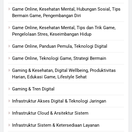
Game Online, Kesehatan Mental, Hubungan Sosial, Tips
Bermain Game, Pengembangan Diri
Game Online, Kesehatan Mental, Tips dan Trik Game,
Pengelolaan Stres, Keseimbangan Hidup
Game Online, Panduan Pemula, Teknologi Digital
Game Online, Teknologi Game, Strategi Bermain
Gaming & Kesehatan, Digital Wellbeing, Produktivitas
Harian, Edukasi Game, Lifestyle Sehat
Gaming & Tren Digital
Infrastruktur Akses Digital & Teknologi Jaringan
Infrastruktur Cloud & Arsitektur Sistem
Infrastruktur Sistem & Ketersediaan Layanan