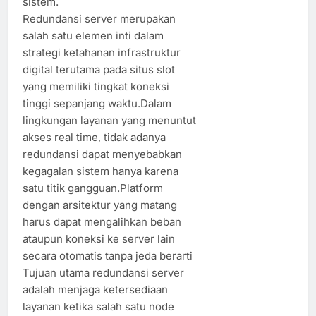
sistem.
Redundansi server merupakan
salah satu elemen inti dalam
strategi ketahanan infrastruktur
digital terutama pada situs slot
yang memiliki tingkat koneksi
tinggi sepanjang waktu.Dalam
lingkungan layanan yang menuntut
akses real time, tidak adanya
redundansi dapat menyebabkan
kegagalan sistem hanya karena
satu titik gangguan.Platform
dengan arsitektur yang matang
harus dapat mengalihkan beban
ataupun koneksi ke server lain
secara otomatis tanpa jeda berarti
Tujuan utama redundansi server
adalah menjaga ketersediaan
layanan ketika salah satu node