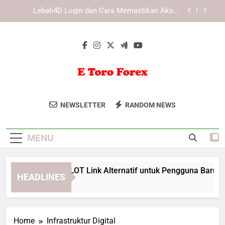
Skip
Daftar Edwinslot Alternatif Saat Akses Utama
to
Tidak Tersedia dengan Langkah Aman
content
Daftar Lebah4D Alternatif Saat Akses Utama
Tidak Tersedia
Panduan EDWINSLOT Link Alternatif untuk
Pengguna Baru agar Lebih Mudah
Lebah4D Login dan Cara Memastikan Akses
Tetap Lancar
E Toro Forex
Mulai Trading Forex Dengan Platform
Daftar Edwinslot Alternatif Saat Akses Utama
NEWSLETTER
RANDOM NEWS
Tidak Tersedia dengan Langkah Aman
Profesional Dari E Toro Forex.
Daftar Lebah4D Alternatif Saat Akses Utama
Tidak Tersedia
MENU
nduan EDWINSLOT Link Alternatif untuk Pengguna Baru agar
HEADLINES
Month Ago
Home
Infrastruktur Digital