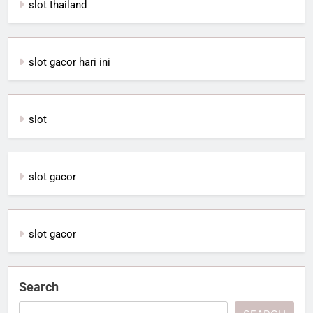
slot thailand
slot gacor hari ini
slot
slot gacor
slot gacor
Search