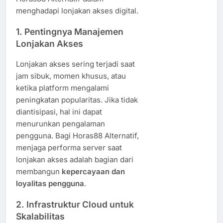
menghadapi lonjakan akses digital.
1. Pentingnya Manajemen
Lonjakan Akses
Lonjakan akses sering terjadi saat
jam sibuk, momen khusus, atau
ketika platform mengalami
peningkatan popularitas. Jika tidak
diantisipasi, hal ini dapat
menurunkan pengalaman
pengguna. Bagi Horas88 Alternatif,
menjaga performa server saat
lonjakan akses adalah bagian dari
membangun
kepercayaan dan
loyalitas pengguna
.
2. Infrastruktur Cloud untuk
Skalabilitas