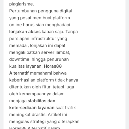
plagiarisme.
Pertumbuhan pengguna digital
yang pesat membuat platform
online harus siap menghadapi
lonjakan akses
kapan saja. Tanpa
persiapan infrastruktur yang
memadai, lonjakan ini dapat
mengakibatkan server lambat,
downtime, hingga penurunan
kualitas layanan.
Horas88
Alternatif
memahami bahwa
keberhasilan platform tidak hanya
ditentukan oleh fitur, tetapi juga
oleh kemampuannya dalam
menjaga
stabilitas dan
ketersediaan layanan
saat trafik
meningkat drastis. Artikel ini
mengulas strategi yang diterapkan
Horas88 Alternatif dalam