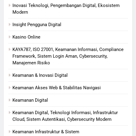
Inovasi Teknologi, Pengembangan Digital, Ekosistem
Modern
Insight Pengguna Digital
Kasino Online
KAYA787, ISO 27001, Keamanan Informasi, Compliance
Framework, Sistem Login Aman, Cybersecurity,
Manajemen Risiko
Keamanan & Inovasi Digital
Keamanan Akses Web & Stabilitas Navigasi
Keamanan Digital
Keamanan Digital, Teknologi Informasi, Infrastruktur
Cloud, Sistem Autentikasi, Cybersecurity Modern
Keamanan Infrastruktur & Sistem