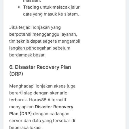
masalah.
Tracing
untuk melacak jalur
data yang masuk ke sistem.
Jika terjadi lonjakan yang
berpotensi mengganggu layanan,
tim teknis dapat segera mengambil
langkah pencegahan sebelum
berdampak besar.
6. Disaster Recovery Plan
(DRP)
Menghadapi lonjakan akses juga
berarti siap dengan skenario
terburuk. Horas88 Alternatif
menyiapkan
Disaster Recovery
Plan (DRP)
dengan cadangan
server dan data yang tersebar di
beberapa lokasi.