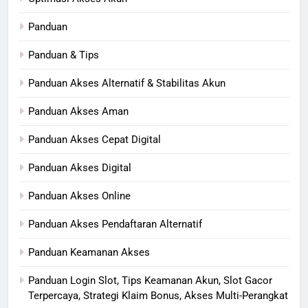
Panduan
Panduan & Tips
Panduan Akses Alternatif & Stabilitas Akun
Panduan Akses Aman
Panduan Akses Cepat Digital
Panduan Akses Digital
Panduan Akses Online
Panduan Akses Pendaftaran Alternatif
Panduan Keamanan Akses
Panduan Login Slot, Tips Keamanan Akun, Slot Gacor
Terpercaya, Strategi Klaim Bonus, Akses Multi-Perangkat