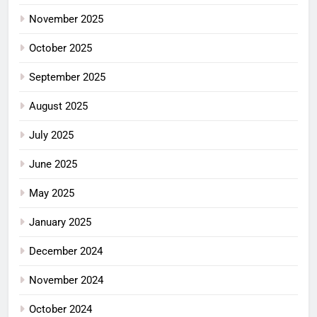
November 2025
October 2025
September 2025
August 2025
July 2025
June 2025
May 2025
January 2025
December 2024
November 2024
October 2024