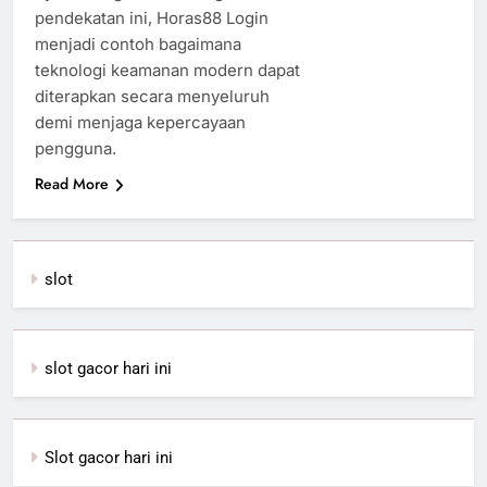
pendekatan ini, Horas88 Login
menjadi contoh bagaimana
teknologi keamanan modern dapat
diterapkan secara menyeluruh
demi menjaga kepercayaan
pengguna.
Read More
slot
slot gacor hari ini
Slot gacor hari ini