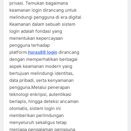
privasi. Temukan bagaimana
keamanan login dirancang untuk
melindungi pengguna di era digital.
Keamanan dalam sebuah sistem
login adalah fondasi yang
menentukan kepercayaan
pengguna terhadap
platform.
horas88 login
dirancang
dengan memperhatikan berbagai
aspek keamanan modern yang
bertujuan melindungi identitas,
data pribadi, serta kenyamanan
pengguna.Melalui penerapan
teknologi enkripsi, autentikasi
berlapis, hingga deteksi ancaman
otomatis, sistem login ini
memberikan perlindungan
menyeluruh sekaligus tetap
menjaga pengalaman pengguna