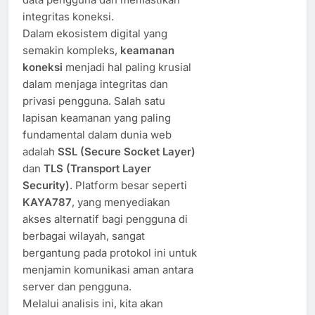
integritas koneksi.
Dalam ekosistem digital yang
semakin kompleks,
keamanan
koneksi
menjadi hal paling krusial
dalam menjaga integritas dan
privasi pengguna. Salah satu
lapisan keamanan yang paling
fundamental dalam dunia web
adalah
SSL (Secure Socket Layer)
dan
TLS (Transport Layer
Security)
. Platform besar seperti
KAYA787
, yang menyediakan
akses alternatif bagi pengguna di
berbagai wilayah, sangat
bergantung pada protokol ini untuk
menjamin komunikasi aman antara
server dan pengguna.
Melalui analisis ini, kita akan