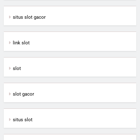
situs slot gacor
link slot
slot
slot gacor
situs slot