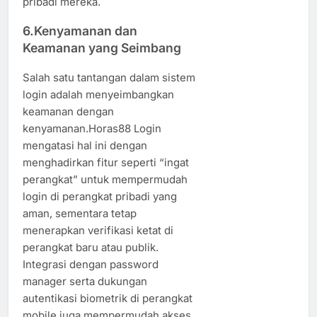
pribadi mereka.
6.Kenyamanan dan
Keamanan yang Seimbang
Salah satu tantangan dalam sistem
login adalah menyeimbangkan
keamanan dengan
kenyamanan.Horas88 Login
mengatasi hal ini dengan
menghadirkan fitur seperti “ingat
perangkat” untuk mempermudah
login di perangkat pribadi yang
aman, sementara tetap
menerapkan verifikasi ketat di
perangkat baru atau publik.
Integrasi dengan password
manager serta dukungan
autentikasi biometrik di perangkat
mobile juga mempermudah akses