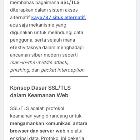
membahas bagaimana
SSL/TLS
diterapkan dalam sistem akses
alternatif
kaya787 situs alternatif
,
apa saja mekanisme yang
digunakan untuk melindungi data
pengguna, serta sejauh mana
efektivitasnya dalam menghadapi
ancaman siber modern seperti
man-in-the-middle attack
,
phishing
, dan
packet interception
.
Konsep Dasar SSL/TLS
dalam Keamanan Web
SSL/TLS adalah protokol
keamanan yang dirancang untuk
mengamankan komunikasi antara
browser dan server web
melalui
enkripsi data. Protokol ini bekerja