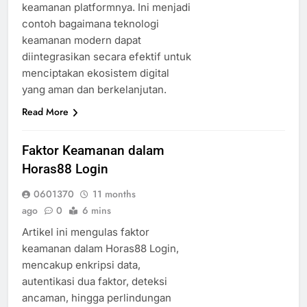
keamanan platformnya. Ini menjadi
contoh bagaimana teknologi
keamanan modern dapat
diintegrasikan secara efektif untuk
menciptakan ekosistem digital
yang aman dan berkelanjutan.
Read More
Faktor Keamanan dalam
Horas88 Login
0601370
11 months
ago
0
6 mins
Artikel ini mengulas faktor
keamanan dalam Horas88 Login,
mencakup enkripsi data,
autentikasi dua faktor, deteksi
ancaman, hingga perlindungan