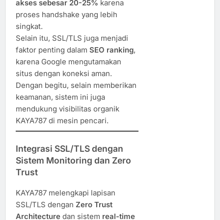
akses sebesar 20-25%
karena
proses handshake yang lebih
singkat.
Selain itu, SSL/TLS juga menjadi
faktor penting dalam
SEO ranking
,
karena Google mengutamakan
situs dengan koneksi aman.
Dengan begitu, selain memberikan
keamanan, sistem ini juga
mendukung visibilitas organik
KAYA787 di mesin pencari.
Integrasi SSL/TLS dengan
Sistem Monitoring dan Zero
Trust
KAYA787 melengkapi lapisan
SSL/TLS dengan
Zero Trust
Architecture
dan sistem
real-time