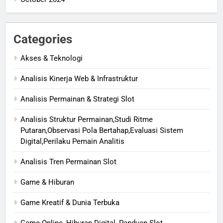
Categories
Akses & Teknologi
Analisis Kinerja Web & Infrastruktur
Analisis Permainan & Strategi Slot
Analisis Struktur Permainan,Studi Ritme
Putaran,Observasi Pola Bertahap,Evaluasi Sistem
Digital,Perilaku Pemain Analitis
Analisis Tren Permainan Slot
Game & Hiburan
Game Kreatif & Dunia Terbuka
Game Online, Hiburan Digital, Panduan Slot