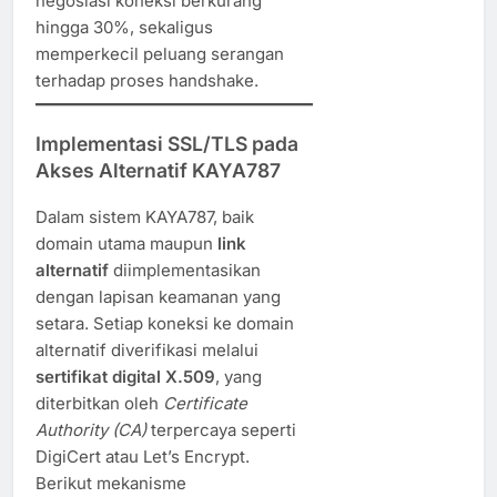
negosiasi koneksi berkurang
hingga 30%, sekaligus
memperkecil peluang serangan
terhadap proses handshake.
Implementasi SSL/TLS pada
Akses Alternatif KAYA787
Dalam sistem KAYA787, baik
domain utama maupun
link
alternatif
diimplementasikan
dengan lapisan keamanan yang
setara. Setiap koneksi ke domain
alternatif diverifikasi melalui
sertifikat digital X.509
, yang
diterbitkan oleh
Certificate
Authority (CA)
terpercaya seperti
DigiCert atau Let’s Encrypt.
Berikut mekanisme