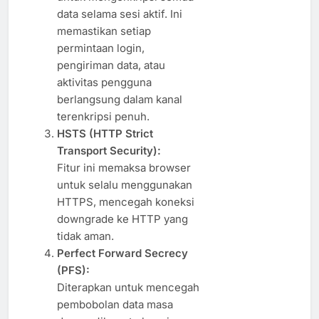
data selama sesi aktif. Ini
memastikan setiap
permintaan login,
pengiriman data, atau
aktivitas pengguna
berlangsung dalam kanal
terenkripsi penuh.
HSTS (HTTP Strict
Transport Security):
Fitur ini memaksa browser
untuk selalu menggunakan
HTTPS, mencegah koneksi
downgrade ke HTTP yang
tidak aman.
Perfect Forward Secrecy
(PFS):
Diterapkan untuk mencegah
pembobolan data masa