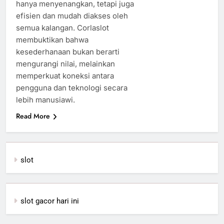
hanya menyenangkan, tetapi juga
efisien dan mudah diakses oleh
semua kalangan. Corlaslot
membuktikan bahwa
kesederhanaan bukan berarti
mengurangi nilai, melainkan
memperkuat koneksi antara
pengguna dan teknologi secara
lebih manusiawi.
Read More
slot
slot gacor hari ini