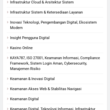
Infrastruktur Cloud & Arsitektur Sistem
Infrastruktur Sistem & Ketersediaan Layanan
Inovasi Teknologi, Pengembangan Digital, Ekosistem
Modern
Insight Pengguna Digital
Kasino Online
KAYA787, ISO 27001, Keamanan Informasi, Compliance
Framework, Sistem Login Aman, Cybersecurity,
Manajemen Risiko
Keamanan & Inovasi Digital
Keamanan Akses Web & Stabilitas Navigasi
Keamanan Digital
Keamanan Digital, Teknologi Informasi, Infrastruktur