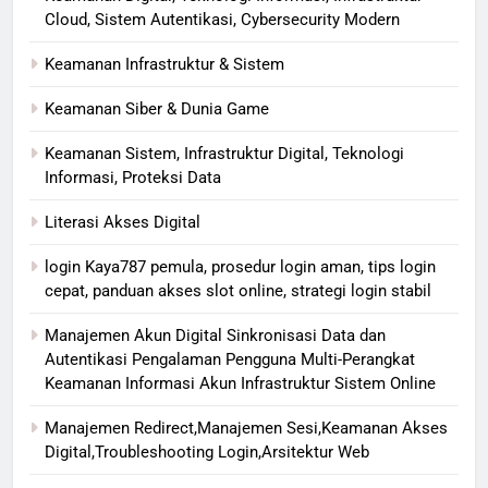
Cloud, Sistem Autentikasi, Cybersecurity Modern
Keamanan Infrastruktur & Sistem
Keamanan Siber & Dunia Game
Keamanan Sistem, Infrastruktur Digital, Teknologi
Informasi, Proteksi Data
Literasi Akses Digital
login Kaya787 pemula, prosedur login aman, tips login
cepat, panduan akses slot online, strategi login stabil
Manajemen Akun Digital Sinkronisasi Data dan
Autentikasi Pengalaman Pengguna Multi-Perangkat
Keamanan Informasi Akun Infrastruktur Sistem Online
Manajemen Redirect,Manajemen Sesi,Keamanan Akses
Digital,Troubleshooting Login,Arsitektur Web