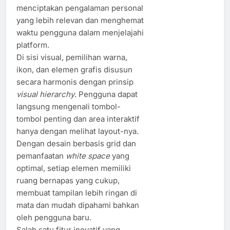
menciptakan pengalaman personal
yang lebih relevan dan menghemat
waktu pengguna dalam menjelajahi
platform.
Di sisi visual, pemilihan warna,
ikon, dan elemen grafis disusun
secara harmonis dengan prinsip
visual hierarchy
. Pengguna dapat
langsung mengenali tombol-
tombol penting dan area interaktif
hanya dengan melihat layout-nya.
Dengan desain berbasis grid dan
pemanfaatan
white space
yang
optimal, setiap elemen memiliki
ruang bernapas yang cukup,
membuat tampilan lebih ringan di
mata dan mudah dipahami bahkan
oleh pengguna baru.
Salah satu fitur inovatif yang