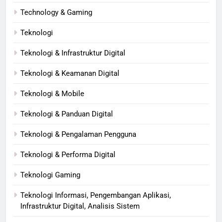
Technology & Gaming
Teknologi
Teknologi & Infrastruktur Digital
Teknologi & Keamanan Digital
Teknologi & Mobile
Teknologi & Panduan Digital
Teknologi & Pengalaman Pengguna
Teknologi & Performa Digital
Teknologi Gaming
Teknologi Informasi, Pengembangan Aplikasi,
Infrastruktur Digital, Analisis Sistem