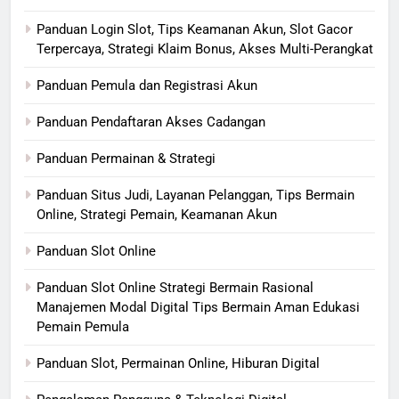
Panduan Login Slot, Tips Keamanan Akun, Slot Gacor
Terpercaya, Strategi Klaim Bonus, Akses Multi-Perangkat
Panduan Pemula dan Registrasi Akun
Panduan Pendaftaran Akses Cadangan
Panduan Permainan & Strategi
Panduan Situs Judi, Layanan Pelanggan, Tips Bermain
Online, Strategi Pemain, Keamanan Akun
Panduan Slot Online
Panduan Slot Online Strategi Bermain Rasional
Manajemen Modal Digital Tips Bermain Aman Edukasi
Pemain Pemula
Panduan Slot, Permainan Online, Hiburan Digital