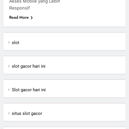
Akses Mobile yang Lebih
Responsif
Read More
slot
slot gacor hari ini
Slot gacor hari ini
situs slot gacor