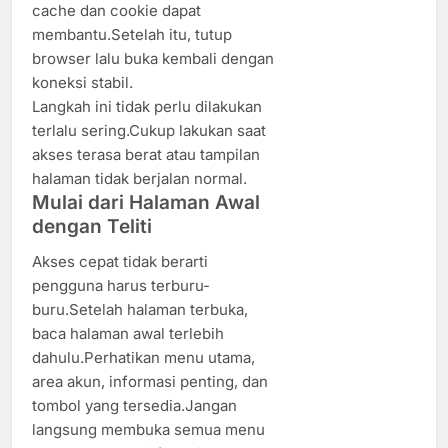
cache dan cookie dapat
membantu.Setelah itu, tutup
browser lalu buka kembali dengan
koneksi stabil.
Langkah ini tidak perlu dilakukan
terlalu sering.Cukup lakukan saat
akses terasa berat atau tampilan
halaman tidak berjalan normal.
Mulai dari Halaman Awal
dengan Teliti
Akses cepat tidak berarti
pengguna harus terburu-
buru.Setelah halaman terbuka,
baca halaman awal terlebih
dahulu.Perhatikan menu utama,
area akun, informasi penting, dan
tombol yang tersedia.Jangan
langsung membuka semua menu