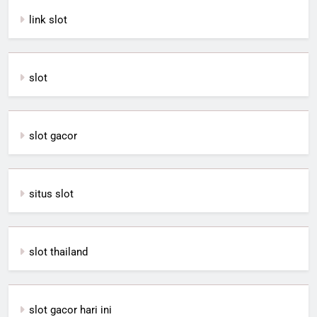
link slot
slot
slot gacor
situs slot
slot thailand
slot gacor hari ini