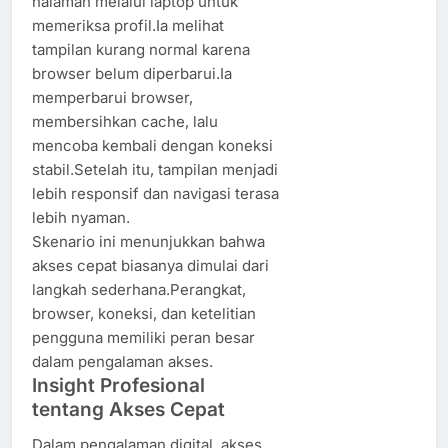
halaman melalui laptop untuk
memeriksa profil.Ia melihat
tampilan kurang normal karena
browser belum diperbarui.Ia
memperbarui browser,
membersihkan cache, lalu
mencoba kembali dengan koneksi
stabil.Setelah itu, tampilan menjadi
lebih responsif dan navigasi terasa
lebih nyaman.
Skenario ini menunjukkan bahwa
akses cepat biasanya dimulai dari
langkah sederhana.Perangkat,
browser, koneksi, dan ketelitian
pengguna memiliki peran besar
dalam pengalaman akses.
Insight Profesional
tentang Akses Cepat
Dalam pengalaman digital, akses