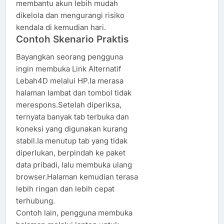
membantu akun lebih mudah
dikelola dan mengurangi risiko
kendala di kemudian hari.
Contoh Skenario Praktis
Bayangkan seorang pengguna
ingin membuka Link Alternatif
Lebah4D melalui HP.Ia merasa
halaman lambat dan tombol tidak
merespons.Setelah diperiksa,
ternyata banyak tab terbuka dan
koneksi yang digunakan kurang
stabil.Ia menutup tab yang tidak
diperlukan, berpindah ke paket
data pribadi, lalu membuka ulang
browser.Halaman kemudian terasa
lebih ringan dan lebih cepat
terhubung.
Contoh lain, pengguna membuka