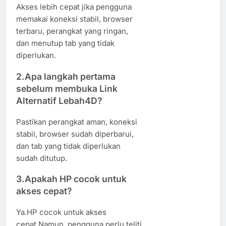
Akses lebih cepat jika pengguna
memakai koneksi stabil, browser
terbaru, perangkat yang ringan,
dan menutup tab yang tidak
diperlukan.
2.Apa langkah pertama
sebelum membuka Link
Alternatif Lebah4D?
Pastikan perangkat aman, koneksi
stabil, browser sudah diperbarui,
dan tab yang tidak diperlukan
sudah ditutup.
3.Apakah HP cocok untuk
akses cepat?
Ya.HP cocok untuk akses
cepat.Namun, pengguna perlu teliti