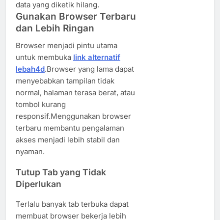
data yang diketik hilang.
Gunakan Browser Terbaru
dan Lebih Ringan
Browser menjadi pintu utama
untuk membuka
link alternatif
lebah4d
.Browser yang lama dapat
menyebabkan tampilan tidak
normal, halaman terasa berat, atau
tombol kurang
responsif.Menggunakan browser
terbaru membantu pengalaman
akses menjadi lebih stabil dan
nyaman.
Tutup Tab yang Tidak
Diperlukan
Terlalu banyak tab terbuka dapat
membuat browser bekerja lebih