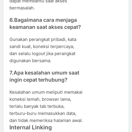
dapat membantu saat akses
bermasalah.
6.Bagaimana cara menjaga
keamanan saat akses cepat?
Gunakan perangkat pribadi, kata
sandi kuat, koneksi terpercaya,
dan selalu logout jika perangkat
digunakan bersama.
7.Apa kesalahan umum saat
ingin cepat terhubung?
Kesalahan umum meliputi memakai
koneksi lemah, browser lama,
terlalu banyak tab terbuka,
terburu-buru memasukkan data,
dan tidak memeriksa halaman awal.
Internal Linking