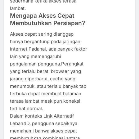
sederhana ketika akses terasa
lambat.
Mengapa Akses Cepat
Membutuhkan Persiapan?
Akses cepat sering dianggap
hanya bergantung pada jaringan
internet.Padahal, ada banyak faktor
lain yang memengaruhi
pengalaman pengguna.Perangkat
yang terlalu berat, browser yang
jarang diperbarui, cache yang
menumpuk, atau terlalu banyak tab
terbuka dapat membuat halaman
terasa lambat meskipun koneksi
terlihat normal.
Dalam konteks Link Alternatif
Lebah4D, pengguna sebaiknya
memahami bahwa akses cepat
membutuhkan kombinasi antara