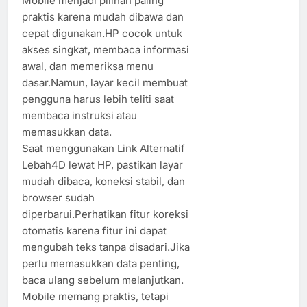
Mobile menjadi pilihan paling
praktis karena mudah dibawa dan
cepat digunakan.HP cocok untuk
akses singkat, membaca informasi
awal, dan memeriksa menu
dasar.Namun, layar kecil membuat
pengguna harus lebih teliti saat
membaca instruksi atau
memasukkan data.
Saat menggunakan Link Alternatif
Lebah4D lewat HP, pastikan layar
mudah dibaca, koneksi stabil, dan
browser sudah
diperbarui.Perhatikan fitur koreksi
otomatis karena fitur ini dapat
mengubah teks tanpa disadari.Jika
perlu memasukkan data penting,
baca ulang sebelum melanjutkan.
Mobile memang praktis, tetapi