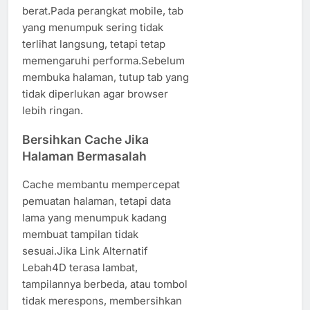
berat.Pada perangkat mobile, tab
yang menumpuk sering tidak
terlihat langsung, tetapi tetap
memengaruhi performa.Sebelum
membuka halaman, tutup tab yang
tidak diperlukan agar browser
lebih ringan.
Bersihkan Cache Jika
Halaman Bermasalah
Cache membantu mempercepat
pemuatan halaman, tetapi data
lama yang menumpuk kadang
membuat tampilan tidak
sesuai.Jika Link Alternatif
Lebah4D terasa lambat,
tampilannya berbeda, atau tombol
tidak merespons, membersihkan