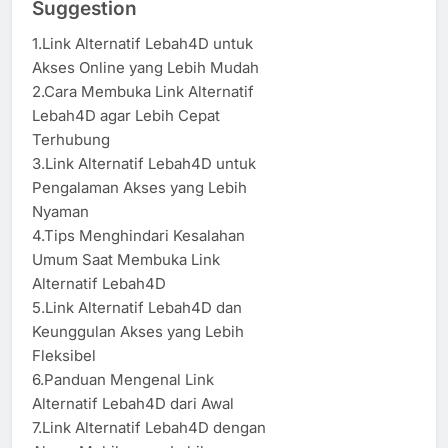
Suggestion
1.Link Alternatif Lebah4D untuk
Akses Online yang Lebih Mudah
2.Cara Membuka Link Alternatif
Lebah4D agar Lebih Cepat
Terhubung
3.Link Alternatif Lebah4D untuk
Pengalaman Akses yang Lebih
Nyaman
4.Tips Menghindari Kesalahan
Umum Saat Membuka Link
Alternatif Lebah4D
5.Link Alternatif Lebah4D dan
Keunggulan Akses yang Lebih
Fleksibel
6.Panduan Mengenal Link
Alternatif Lebah4D dari Awal
7.Link Alternatif Lebah4D dengan