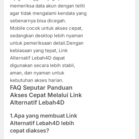
memeriksa data akun dengan teliti
agar tidak mengalami kendala yang
sebenarnya bisa dicegah.
Mobile cocok untuk akses cepat,
sedangkan desktop lebih nyaman
untuk pemeriksaan detail.Dengan
kebiasaan yang tepat, Link
Alternatif Lebah4D dapat
digunakan secara lebih stabil,
aman, dan nyaman untuk
kebutuhan akses harian.
FAQ Seputar Panduan
Akses Cepat Melalui Link
Alternatif Lebah4D
1.Apa yang membuat Link
Alternatif Lebah4D lebih
cepat diakses?