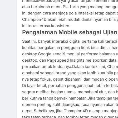
menebak-nebak apa yang akan terjadi setelah mer
atau berpindah menu.Platform yang matang mengu
ini dengan cara menjaga pola interaksi tetap dapat d
Champion4D akan lebih mudah dinilai nyaman bila 
ini terus terasa konsisten.
Pengalaman Mobile sebagai Ujian
Saat ini, banyak interaksi digital pertama kali terjadi
kualitas pengalaman pengguna tidak bisa dinilai han
desktop.Google sendiri menilai performa halaman 
desktop, dan PageSpeed Insights melaporkan data 
perbaikan untuk keduanya.Dalam konteks ini, Cha
dipahami sebagai brand yang akan lebih kuat bila 
nya tetap fokus, cepat dipahami, dan mudah dioper
Di layar kecil, perhatian pengguna jauh lebih terba
segera melihat bagian utama, memahami alur, dan 
berikutnya tanpa banyak hambatan.Jika tampilan ter
elemen penting sulit dijangkau, rasa nyaman akan 
cepat.Sebaliknya, jika Champion4D mampu menjaga 
teks tetap terbaca, dan tombol tetap mudah diguna