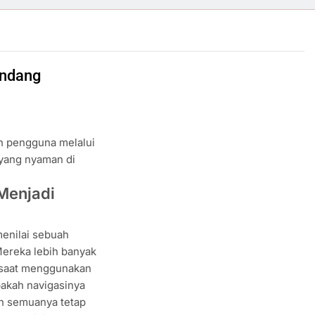
andang
n pengguna melalui
 yang nyaman di
Menjadi
menilai sebuah
Mereka lebih banyak
n saat menggunakan
pakah navigasinya
h semuanya tetap