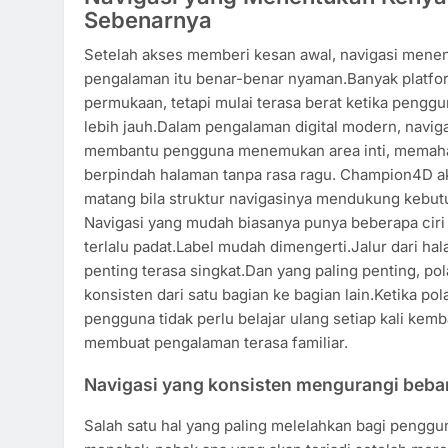
Sebenarnya
Setelah akses memberi kesan awal, navigasi mene
pengalaman itu benar-benar nyaman.Banyak platform
permukaan, tetapi mulai terasa berat ketika peng
lebih jauh.Dalam pengalaman digital modern, naviga
membantu pengguna menemukan area inti, memaha
berpindah halaman tanpa rasa ragu. Champion4D ak
matang bila struktur navigasinya mendukung kebut
Navigasi yang mudah biasanya punya beberapa ciri 
terlalu padat.Label mudah dimengerti.Jalur dari ha
penting terasa singkat.Dan yang paling penting, pol
konsisten dari satu bagian ke bagian lain.Ketika pola 
pengguna tidak perlu belajar ulang setiap kali kemba
membuat pengalaman terasa familiar.
Navigasi yang konsisten mengurangi beba
Salah satu hal yang paling melelahkan bagi penggu