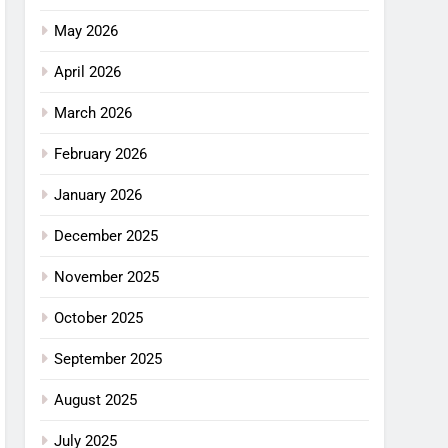
May 2026
April 2026
March 2026
February 2026
January 2026
December 2025
November 2025
October 2025
September 2025
August 2025
July 2025