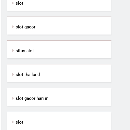
slot
slot gacor
situs slot
slot thailand
slot gacor hari ini
slot