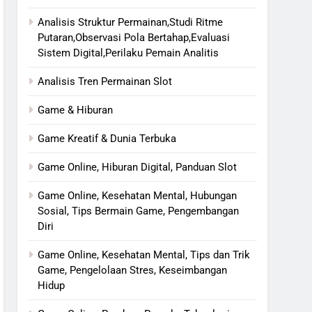
Analisis Struktur Permainan,Studi Ritme
Putaran,Observasi Pola Bertahap,Evaluasi
Sistem Digital,Perilaku Pemain Analitis
Analisis Tren Permainan Slot
Game & Hiburan
Game Kreatif & Dunia Terbuka
Game Online, Hiburan Digital, Panduan Slot
Game Online, Kesehatan Mental, Hubungan
Sosial, Tips Bermain Game, Pengembangan
Diri
Game Online, Kesehatan Mental, Tips dan Trik
Game, Pengelolaan Stres, Keseimbangan
Hidup