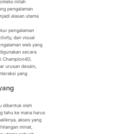
nteks inilah
dang pengalaman
njadi alasan utama
ukur pengalaman
ivity, dan visual
pengalaman web yang
 digunakan secara
lai Champion4D,
ar urusan desain,
interaksi yang
yang
u dibentuk oleh
g tahu ke mana harus
baliknya, akses yang
ilangan minat,