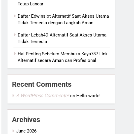
Tetap Lancar
Daftar Edwinslot Alternatif Saat Akses Utama
Tidak Tersedia dengan Langkah Aman
Daftar Lebah4D Alternatif Saat Akses Utama
Tidak Tersedia
Hal Penting Sebelum Membuka Kaya787 Link
Alternatif secara Aman dan Profesional
Recent Comments
A WordPress Commenter
on
Hello world!
Archives
June 2026