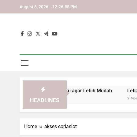
Skip
August 8, 2026
12:26:59 PM
to
content
E T
Mulai Trad
ntuk Pengguna Baru agar Lebih Mudah
Lebah4D Login d
2 Months Ago
HEADLINES
Home
akses corlaslot