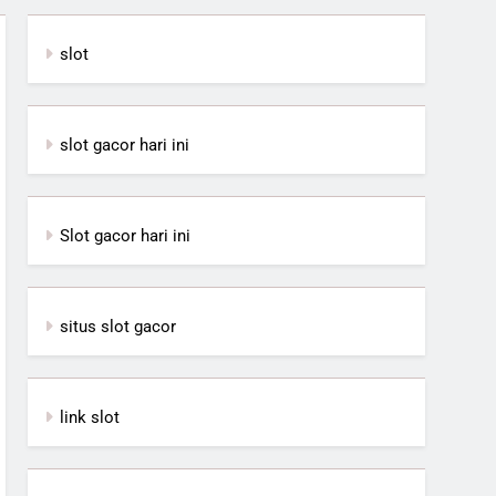
slot
slot gacor hari ini
Slot gacor hari ini
situs slot gacor
link slot