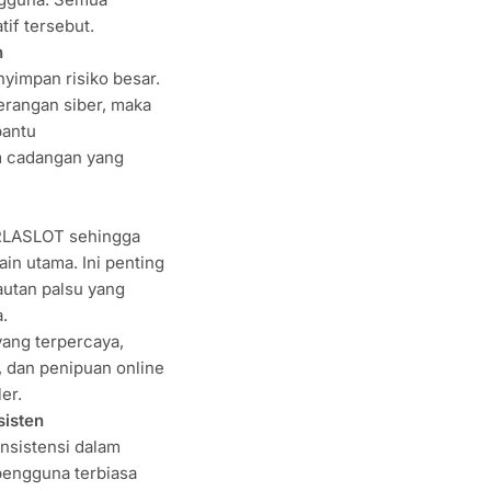
tif tersebut.
n
yimpan risiko besar.
erangan siber, maka
bantu
m cadangan yang
CORLASLOT sehingga
n utama. Ini penting
utan palsu yang
.
yang terpercaya,
 dan penipuan online
er.
isten
sistensi dalam
pengguna terbiasa