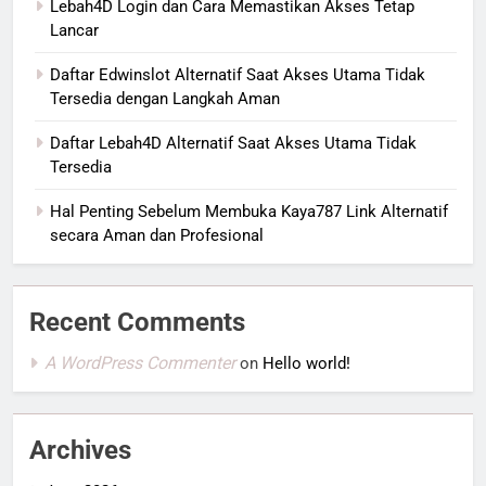
Lebah4D Login dan Cara Memastikan Akses Tetap
Lancar
Daftar Edwinslot Alternatif Saat Akses Utama Tidak
Tersedia dengan Langkah Aman
Daftar Lebah4D Alternatif Saat Akses Utama Tidak
Tersedia
Hal Penting Sebelum Membuka Kaya787 Link Alternatif
secara Aman dan Profesional
Recent Comments
A WordPress Commenter
on
Hello world!
Archives