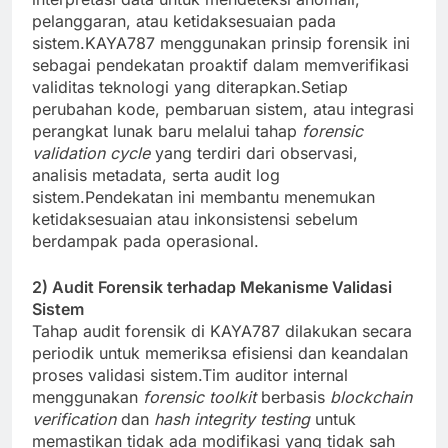
pelanggaran, atau ketidaksesuaian pada
sistem.KAYA787 menggunakan prinsip forensik ini
sebagai pendekatan proaktif dalam memverifikasi
validitas teknologi yang diterapkan.Setiap
perubahan kode, pembaruan sistem, atau integrasi
perangkat lunak baru melalui tahap
forensic
validation cycle
yang terdiri dari observasi,
analisis metadata, serta audit log
sistem.Pendekatan ini membantu menemukan
ketidaksesuaian atau inkonsistensi sebelum
berdampak pada operasional.
2) Audit Forensik terhadap Mekanisme Validasi
Sistem
Tahap audit forensik di KAYA787 dilakukan secara
periodik untuk memeriksa efisiensi dan keandalan
proses validasi sistem.Tim auditor internal
menggunakan
forensic toolkit
berbasis
blockchain
verification
dan
hash integrity testing
untuk
memastikan tidak ada modifikasi yang tidak sah