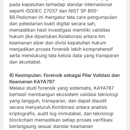
pada kepatuhan terhadap standar internasional
seperti ISO/IEC 27037 dan NIST SP 800-
86.Pedoman ini mengatur tata cara pengumpulan
dan pelestarian bukti digital secara sah,
memastikan hasil investigasi memiliki validitas
hukum jika diperlukan.Kolaborasi antara tim
keamanan siber dan divisi kepatuhan hukum
menjadikan proses forensik lebih komprehensif
serta mendukung tata kelola data yang transparan
dan akuntabel.
8) Kesimpulan: Forensik sebagai Pilar Validasi dan
Keamanan KAYA787
Melalui studi forensik yang sistematis, KAYA787
berhasil membangun ekosistem validasi teknologi
yang tangguh, transparan, dan dapat diaudit
secara menyeluruh.Kombinasi antara analisis
kriptografis, audit log immutabel, dan teknologi
blockchain memastikan setiap proses verifikasi
berlangsung sesuai standar keamanan