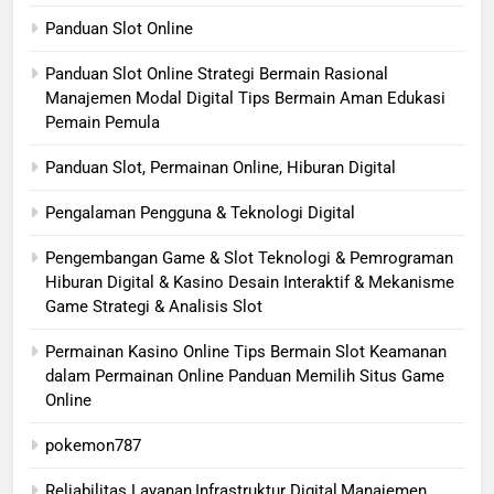
Panduan Slot Online
Panduan Slot Online Strategi Bermain Rasional
Manajemen Modal Digital Tips Bermain Aman Edukasi
Pemain Pemula
Panduan Slot, Permainan Online, Hiburan Digital
Pengalaman Pengguna & Teknologi Digital
Pengembangan Game & Slot Teknologi & Pemrograman
Hiburan Digital & Kasino Desain Interaktif & Mekanisme
Game Strategi & Analisis Slot
Permainan Kasino Online Tips Bermain Slot Keamanan
dalam Permainan Online Panduan Memilih Situs Game
Online
pokemon787
Reliabilitas Layanan,Infrastruktur Digital,Manajemen