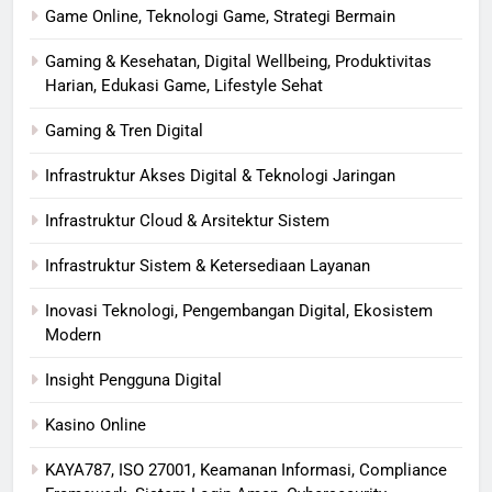
Game Online, Teknologi Game, Strategi Bermain
Gaming & Kesehatan, Digital Wellbeing, Produktivitas
Harian, Edukasi Game, Lifestyle Sehat
Gaming & Tren Digital
Infrastruktur Akses Digital & Teknologi Jaringan
Infrastruktur Cloud & Arsitektur Sistem
Infrastruktur Sistem & Ketersediaan Layanan
Inovasi Teknologi, Pengembangan Digital, Ekosistem
Modern
Insight Pengguna Digital
Kasino Online
KAYA787, ISO 27001, Keamanan Informasi, Compliance