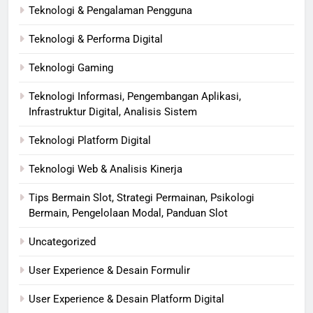
Teknologi & Pengalaman Pengguna
Teknologi & Performa Digital
Teknologi Gaming
Teknologi Informasi, Pengembangan Aplikasi,
Infrastruktur Digital, Analisis Sistem
Teknologi Platform Digital
Teknologi Web & Analisis Kinerja
Tips Bermain Slot, Strategi Permainan, Psikologi
Bermain, Pengelolaan Modal, Panduan Slot
Uncategorized
User Experience & Desain Formulir
User Experience & Desain Platform Digital