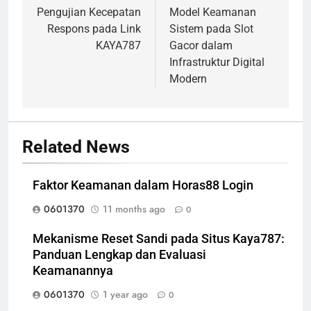
navigation
Pengujian Kecepatan
Model Keamanan
Respons pada Link
Sistem pada Slot
KAYA787
Gacor dalam
Infrastruktur Digital
Modern
Related News
Faktor Keamanan dalam Horas88 Login
0601370
11 months ago
0
Mekanisme Reset Sandi pada Situs Kaya787:
Panduan Lengkap dan Evaluasi
Keamanannya
0601370
1 year ago
0