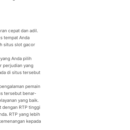
an cepat dan adil.
tus tempat Anda
 situs slot gacor
 yang Anda pilih
r perjudian yang
da di situs tersebut
pengalaman pemain
s tersebut benar-
layanan yang baik.
ot dengan RTP tinggi
da. RTP yang lebih
 kemenangan kepada