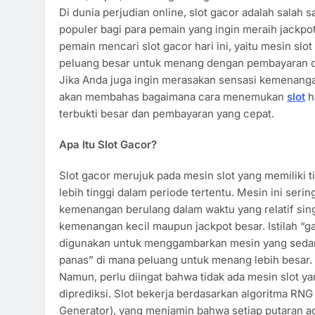
Di dunia perjudian online, slot gacor adalah salah sa
populer bagi para pemain yang ingin meraih jackpo
pemain mencari slot gacor hari ini, yaitu mesin sl
peluang besar untuk menang dengan pembayaran c
Jika Anda juga ingin merasakan sensasi kemenangan 
akan membahas bagaimana cara menemukan
slot
h
terbukti besar dan pembayaran yang cepat.
Apa Itu Slot Gacor?
Slot gacor merujuk pada mesin slot yang memiliki
lebih tinggi dalam periode tertentu. Mesin ini seri
kemenangan berulang dalam waktu yang relatif singk
kemenangan kecil maupun jackpot besar. Istilah “ga
digunakan untuk menggambarkan mesin yang seda
panas” di mana peluang untuk menang lebih besar.
Namun, perlu diingat bahwa tidak ada mesin slot y
diprediksi. Slot bekerja berdasarkan algoritma R
Generator), yang menjamin bahwa setiap putaran a