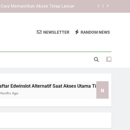
 Cara Memastikan Akses Tetap Lancar
a Tidak Tersedia dengan Langkah Aman
natif Saat Akses Utama Tidak Tersedia
NEWSLETTER
RANDOM NEWS
untuk Pengguna Baru agar Lebih Mudah
 Cara Memastikan Akses Tetap Lancar
a Tidak Tersedia dengan Langkah Aman
natif Saat Akses Utama Tidak Tersedia
lot Alternatif Saat Akses Utama Tidak Tersedia dengan Lang