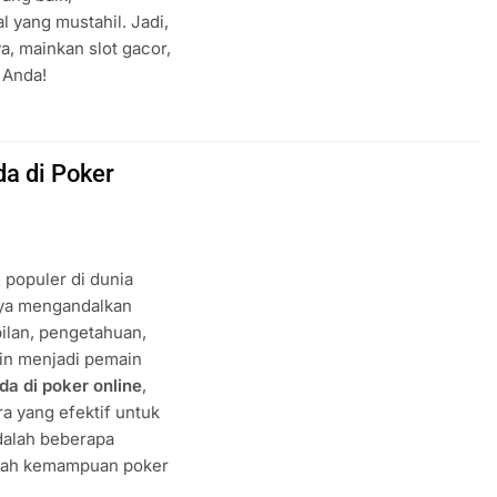
l yang mustahil. Jadi,
a, mainkan slot gacor,
 Anda!
a di Poker
 populer di dunia
anya mengandalkan
ilan, pengetahuan,
gin menjadi pemain
a di poker online
,
a yang efektif untuk
adalah beberapa
asah kemampuan poker