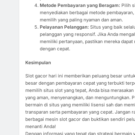
Metode Pembayaran yang Beragam:
Pilih s
menyediakan berbagai metode pembayaran, 
memilih yang paling nyaman dan aman.
Pelayanan Pelanggan:
Situs yang baik selal
pelanggan yang responsif. Jika Anda mengal
memiliki pertanyaan, pastikan mereka dapat
dengan cepat.
Kesimpulan
Slot gacor hari ini memberikan peluang besar untu
besar dengan pembayaran cepat yang terbukti ter
memilih situs slot yang tepat, Anda bisa merasaka
yang aman, menyenangkan, dan menguntungkan. Pas
bermain di situs yang memiliki lisensi sah dan me
transparan serta pembayaran yang cepat. Jangan 
berbagai mesin slot gacor dan buktikan sendiri pe
menanti Anda!
Dengan informasi yang tepat dan strategi bermain y