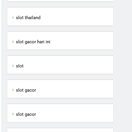
slot thailand
slot gacor hari ini
slot
slot gacor
slot gacor