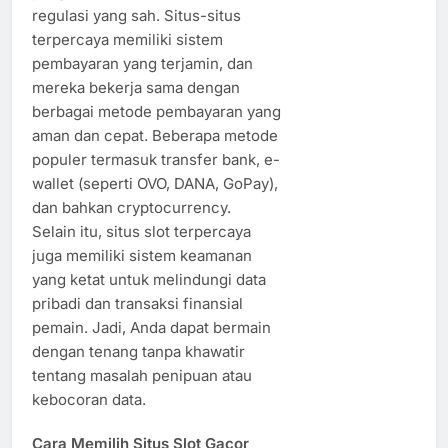
regulasi yang sah. Situs-situs
terpercaya memiliki sistem
pembayaran yang terjamin, dan
mereka bekerja sama dengan
berbagai metode pembayaran yang
aman dan cepat. Beberapa metode
populer termasuk transfer bank, e-
wallet (seperti OVO, DANA, GoPay),
dan bahkan cryptocurrency.
Selain itu, situs slot terpercaya
juga memiliki sistem keamanan
yang ketat untuk melindungi data
pribadi dan transaksi finansial
pemain. Jadi, Anda dapat bermain
dengan tenang tanpa khawatir
tentang masalah penipuan atau
kebocoran data.
Cara Memilih Situs Slot Gacor