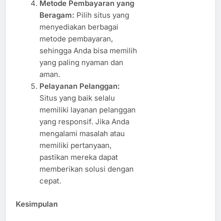
Metode Pembayaran yang
Beragam:
Pilih situs yang
menyediakan berbagai
metode pembayaran,
sehingga Anda bisa memilih
yang paling nyaman dan
aman.
Pelayanan Pelanggan:
Situs yang baik selalu
memiliki layanan pelanggan
yang responsif. Jika Anda
mengalami masalah atau
memiliki pertanyaan,
pastikan mereka dapat
memberikan solusi dengan
cepat.
Kesimpulan