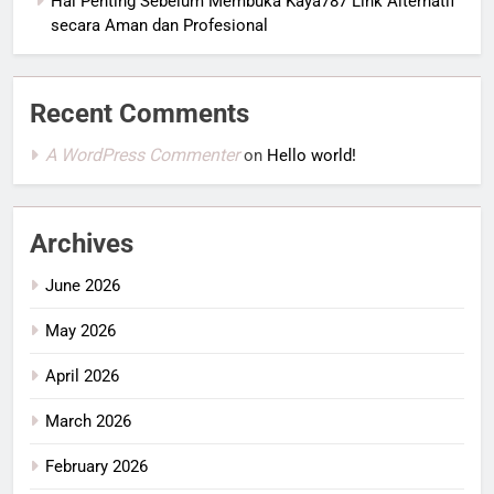
Hal Penting Sebelum Membuka Kaya787 Link Alternatif
secara Aman dan Profesional
Recent Comments
A WordPress Commenter
on
Hello world!
Archives
June 2026
May 2026
April 2026
March 2026
February 2026