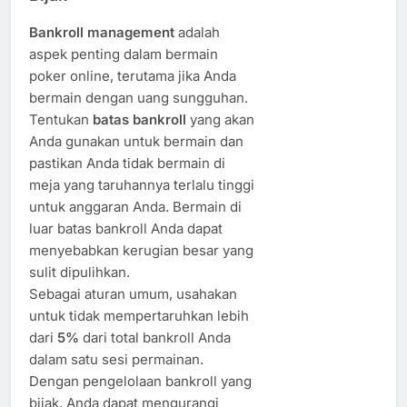
Bankroll management
adalah
aspek penting dalam bermain
poker online, terutama jika Anda
bermain dengan uang sungguhan.
Tentukan
batas bankroll
yang akan
Anda gunakan untuk bermain dan
pastikan Anda tidak bermain di
meja yang taruhannya terlalu tinggi
untuk anggaran Anda. Bermain di
luar batas bankroll Anda dapat
menyebabkan kerugian besar yang
sulit dipulihkan.
Sebagai aturan umum, usahakan
untuk tidak mempertaruhkan lebih
dari
5%
dari total bankroll Anda
dalam satu sesi permainan.
Dengan pengelolaan bankroll yang
bijak, Anda dapat mengurangi