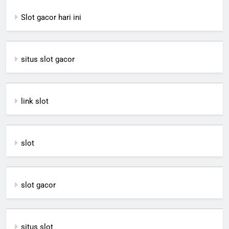
Slot gacor hari ini
situs slot gacor
link slot
slot
slot gacor
situs slot