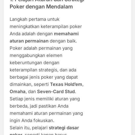
Poker dengan Mendalam
Langkah pertama untuk
meningkatkan keterampilan poker
Anda adalah dengan
memahami
aturan permainan
dengan baik.
Poker adalah permainan yang
menggabungkan elemen
keberuntungan dengan
keterampilan strategis, dan ada
berbagai jenis poker yang dapat
dimainkan, seperti
Texas Hold’em
,
Omaha
, dan
Seven-Card Stud
.
Setiap jenis memiliki aturan yang
berbeda, jadi pastikan Anda
memahami aturan permainan yang
ingin Anda fokuskan.
Selain itu, pelajari
strategi dasar
poker
, seperti kapan harus