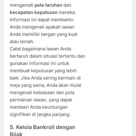
mengamati
pola taruhan
dan
kecepatan keputusan
mereka.
Informasi ini dapat membantu
Anda mengenali apakah lawan
Anda memiliki tangan yang kuat
atau lemah.
Catat bagaimana lawan Anda
bertaruh dalam situasi tertentu dan
gunakan informasi ini untuk
membuat keputusan yang lebih
baik. Jika Anda sering bermain di
meja yang sama, Anda akan mulai
mengenali kebiasaan dan pola
permainan lawan, yang dapat
memberi Anda keuntungan
signifikan di jangka panjang.
5. Kelola Bankroll dengan
Bijak