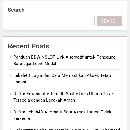
Search
SEARCH
Recent Posts
Panduan EDWINSLOT Link Alternatif untuk Pengguna
Baru agar Lebih Mudah
Lebah4D Login dan Cara Memastikan Akses Tetap
Lancar
Daftar Edwinslot Alternatif Saat Akses Utama Tidak
Tersedia dengan Langkah Aman
Daftar Lebah4D Alternatif Saat Akses Utama Tidak
Tersedia