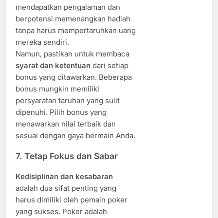
mendapatkan pengalaman dan
berpotensi memenangkan hadiah
tanpa harus mempertaruhkan uang
mereka sendiri.
Namun, pastikan untuk membaca
syarat dan ketentuan
dari setiap
bonus yang ditawarkan. Beberapa
bonus mungkin memiliki
persyaratan taruhan yang sulit
dipenuhi. Pilih bonus yang
menawarkan nilai terbaik dan
sesuai dengan gaya bermain Anda.
7. Tetap Fokus dan Sabar
Kedisiplinan dan kesabaran
adalah dua sifat penting yang
harus dimiliki oleh pemain poker
yang sukses. Poker adalah