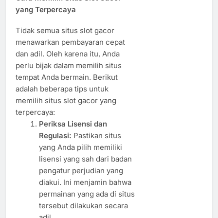
yang Terpercaya
Tidak semua situs slot gacor
menawarkan pembayaran cepat
dan adil. Oleh karena itu, Anda
perlu bijak dalam memilih situs
tempat Anda bermain. Berikut
adalah beberapa tips untuk
memilih situs slot gacor yang
terpercaya:
Periksa Lisensi dan
Regulasi:
Pastikan situs
yang Anda pilih memiliki
lisensi yang sah dari badan
pengatur perjudian yang
diakui. Ini menjamin bahwa
permainan yang ada di situs
tersebut dilakukan secara
adil.