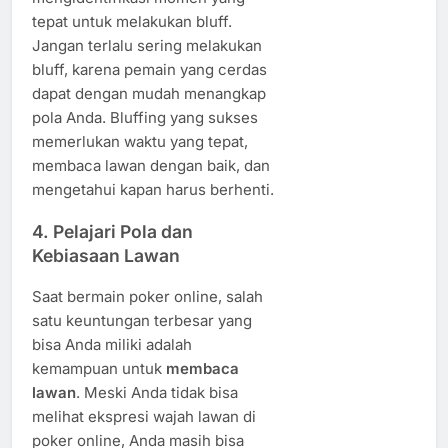
tepat untuk melakukan bluff.
Jangan terlalu sering melakukan
bluff, karena pemain yang cerdas
dapat dengan mudah menangkap
pola Anda. Bluffing yang sukses
memerlukan waktu yang tepat,
membaca lawan dengan baik, dan
mengetahui kapan harus berhenti.
4. Pelajari Pola dan
Kebiasaan Lawan
Saat bermain poker online, salah
satu keuntungan terbesar yang
bisa Anda miliki adalah
kemampuan untuk
membaca
lawan
. Meski Anda tidak bisa
melihat ekspresi wajah lawan di
poker online, Anda masih bisa