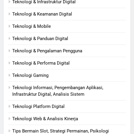
Teknologi & Infrastruktur Digital
Teknologi & Keamanan Digital
Teknologi & Mobile
Teknologi & Panduan Digital
Teknologi & Pengalaman Pengguna
Teknologi & Performa Digital
Teknologi Gaming
Teknologi Informasi, Pengembangan Aplikasi,
Infrastruktur Digital, Analisis Sistem
Teknologi Platform Digital
Teknologi Web & Analisis Kinerja
Tips Bermain Slot, Strategi Permainan, Psikologi