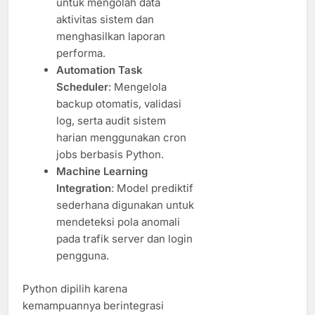
untuk mengolah data
aktivitas sistem dan
menghasilkan laporan
performa.
Automation Task
Scheduler
: Mengelola
backup otomatis, validasi
log, serta audit sistem
harian menggunakan cron
jobs berbasis Python.
Machine Learning
Integration
: Model prediktif
sederhana digunakan untuk
mendeteksi pola anomali
pada trafik server dan login
pengguna.
Python dipilih karena
kemampuannya berintegrasi