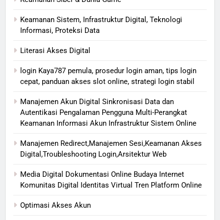
Keamanan Sistem, Infrastruktur Digital, Teknologi
Informasi, Proteksi Data
Literasi Akses Digital
login Kaya787 pemula, prosedur login aman, tips login
cepat, panduan akses slot online, strategi login stabil
Manajemen Akun Digital Sinkronisasi Data dan
Autentikasi Pengalaman Pengguna Multi-Perangkat
Keamanan Informasi Akun Infrastruktur Sistem Online
Manajemen Redirect,Manajemen Sesi,Keamanan Akses
Digital,Troubleshooting Login,Arsitektur Web
Media Digital Dokumentasi Online Budaya Internet
Komunitas Digital Identitas Virtual Tren Platform Online
Optimasi Akses Akun