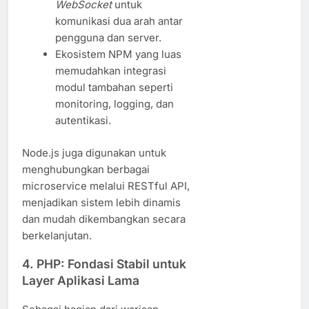
WebSocket
untuk
komunikasi dua arah antar
pengguna dan server.
Ekosistem NPM yang luas
memudahkan integrasi
modul tambahan seperti
monitoring, logging, dan
autentikasi.
Node.js juga digunakan untuk
menghubungkan berbagai
microservice melalui RESTful API,
menjadikan sistem lebih dinamis
dan mudah dikembangkan secara
berkelanjutan.
4.
PHP: Fondasi Stabil untuk
Layer Aplikasi Lama