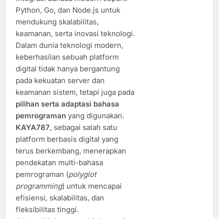
Python, Go, dan Node.js untuk
mendukung skalabilitas,
keamanan, serta inovasi teknologi.
Dalam dunia teknologi modern,
keberhasilan sebuah platform
digital tidak hanya bergantung
pada kekuatan server dan
keamanan sistem, tetapi juga pada
pilihan serta adaptasi bahasa
pemrograman
yang digunakan.
KAYA787
, sebagai salah satu
platform berbasis digital yang
terus berkembang, menerapkan
pendekatan multi-bahasa
pemrograman (
polyglot
programming
) untuk mencapai
efisiensi, skalabilitas, dan
fleksibilitas tinggi.