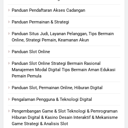
Panduan Pendaftaran Akses Cadangan
Panduan Permainan & Strategi
Panduan Situs Judi, Layanan Pelanggan, Tips Bermain
Online, Strategi Pemain, Keamanan Akun
Panduan Slot Online
Panduan Slot Online Strategi Bermain Rasional
Manajemen Modal Digital Tips Bermain Aman Edukasi
Pemain Pemula
Panduan Slot, Permainan Online, Hiburan Digital
Pengalaman Pengguna & Teknologi Digital
Pengembangan Game & Slot Teknologi & Pemrograman
Hiburan Digital & Kasino Desain Interaktif & Mekanisme
Game Strategi & Analisis Slot