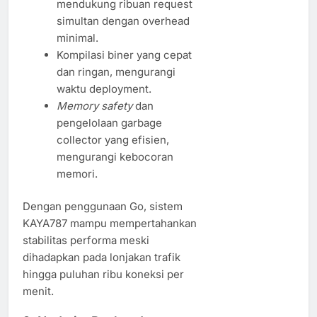
mendukung ribuan request
simultan dengan overhead
minimal.
Kompilasi biner yang cepat
dan ringan, mengurangi
waktu deployment.
Memory safety
dan
pengelolaan garbage
collector yang efisien,
mengurangi kebocoran
memori.
Dengan penggunaan Go, sistem
KAYA787 mampu mempertahankan
stabilitas performa meski
dihadapkan pada lonjakan trafik
hingga puluhan ribu koneksi per
menit.