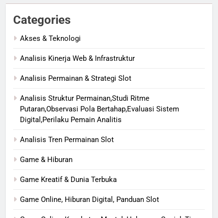
Categories
Akses & Teknologi
Analisis Kinerja Web & Infrastruktur
Analisis Permainan & Strategi Slot
Analisis Struktur Permainan,Studi Ritme
Putaran,Observasi Pola Bertahap,Evaluasi Sistem
Digital,Perilaku Pemain Analitis
Analisis Tren Permainan Slot
Game & Hiburan
Game Kreatif & Dunia Terbuka
Game Online, Hiburan Digital, Panduan Slot