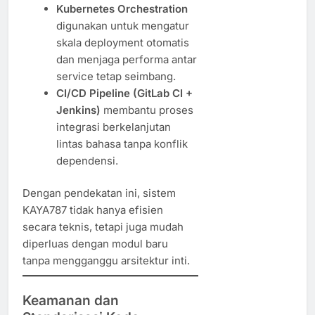
Kubernetes Orchestration
digunakan untuk mengatur
skala deployment otomatis
dan menjaga performa antar
service tetap seimbang.
CI/CD Pipeline (GitLab CI +
Jenkins)
membantu proses
integrasi berkelanjutan
lintas bahasa tanpa konflik
dependensi.
Dengan pendekatan ini, sistem
KAYA787 tidak hanya efisien
secara teknis, tetapi juga mudah
diperluas dengan modul baru
tanpa mengganggu arsitektur inti.
Keamanan dan