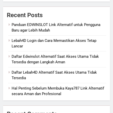
Recent Posts
Panduan EDWINSLOT Link Alternatif untuk Pengguna
Baru agar Lebih Mudah
Lebah4D Login dan Cara Memastikan Akses Tetap
Lancar
Daftar Edwinslot Alternatif Saat Akses Utama Tidak
Tersedia dengan Langkah Aman
Daftar Lebah4D Alternatif Saat Akses Utama Tidak
Tersedia
Hal Penting Sebelum Membuka Kaya787 Link Alternatif
secara Aman dan Profesional