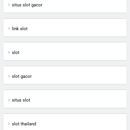
situs slot gacor
link slot
slot
slot gacor
situs slot
slot thailand